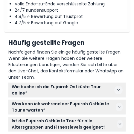
Volle Ende-zu-Ende verschlüsselte Zahlung
24/7 Kundensupport
Stornierungsbedingungen
4,8/5 ⭐ Bewertung auf Trustpilot
4,7/5 ⭐ Bewertung auf Google
Häufig gestellte Fragen
Nachfolgend finden Sie einige häufig gestellte Fragen.
Wenn Sie weitere Fragen haben oder weitere
Erläuterungen benötigen, wenden Sie sich bitte über
den Live-Chat, das Kontaktformular oder WhatsApp an
unser Team.
Wie buche ich die Fujairah Ostküste Tour
online?
Sie können die Fujairah Ostküste Tour ganz einfach
Was kann ich während der Fujairah Ostküste
auf dieser Website buchen, indem Sie die genaue
Tour erwarten?
Anzahl der Gäste auswählen und Ihr bevorzugtes
Erwarten Sie eine ganztägige private Tour mit
Datum wählen. Der Preis und der Fahrzeugtyp
Ist die Fujairah Ostküste Tour für alle
malerischen Fahrten durch das Hadschar-Gebirge,
werden während der Buchung automatisch
Altersgruppen und Fitnesslevels geeignet?
Besuchen der Fujairah Festung, des Heritage Dorfes
aktualisiert.