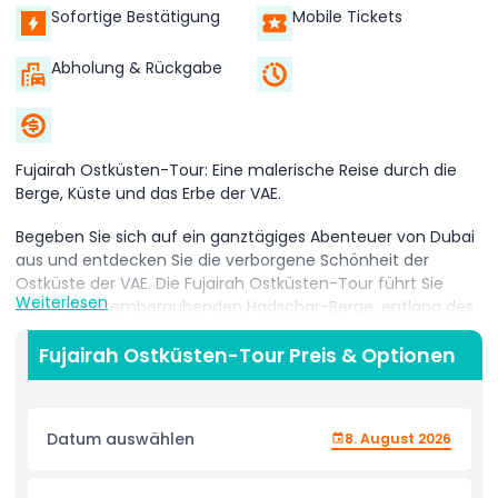
Sofortige Bestätigung
Mobile Tickets
Abholung & Rückgabe
Fujairah Ostküsten-Tour: Eine malerische Reise durch die
Berge, Küste und das Erbe der VAE.
Begeben Sie sich auf ein ganztägiges Abenteuer von Dubai
aus und entdecken Sie die verborgene Schönheit der
Ostküste der VAE. Die Fujairah Ostküsten-Tour führt Sie
Weiterlesen
durch die atemberaubenden Hadschar-Berge, entlang des
wunderschönen Golfs von Oman und ins Herz von Fujairahs
kulturellen und historischen Sehenswürdigkeiten.
Fujairah Ostküsten-Tour Preis & Optionen
Beginnen Sie Ihre Reise mit einer Fahrt durch raue
Wüstenlandschaften und Bergtäler, mit Fotostopps bei den
Datum auswählen
8. August 2026
Dünen von Al Madam und am Faisal Felsen. Setzen Sie Ihre
Fahrt Richtung Khor Fakkan fort, wo Sie den Wasserfall und
das Amphitheater mit Blick auf den Strand besuchen – ein