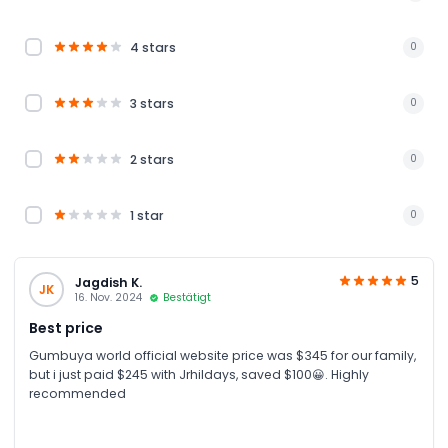
4 stars
0
3 stars
0
2 stars
0
1 star
0
5
Jagdish K.
JK
16. Nov. 2024
Bestätigt
Best price
Gumbuya world official website price was $345 for our family,
but i just paid $245 with Jrhildays, saved $100😀. Highly
recommended