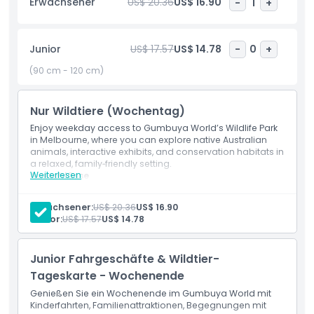
Erwachsener
US$ 20.36
US$ 16.90
-
1
+
Surf’s Up. Im Winter verwandelt sich der Park in einen
Naturspielplatz mit nahen Tierbegegnungen und
aufregenden Fahrgeschäften wie dem Rebel und Dodgem
Junior
US$ 17.57
US$ 14.78
-
0
+
Cars. Für eine Pause genießen Sie eine Mahlzeit im Outback
Centre, wo Sie mit Blick auf die Koalas speisen können.
(90 cm - 120 cm)
Nur Wildtiere (Wochentag)
Highlights
Enjoy weekday access to Gumbuya World’s Wildlife Park
in Melbourne, where you can explore native Australian
animals, interactive exhibits, and conservation habitats in
Inklusivleistungen
a relaxed, family‑friendly setting.
Weiterlesen
Ausschlüsse
Admission to rides and waterpark attractions
Richtlinie für Kinder und Erwachsene
Transport
Erwachsener:
US$ 20.36
US$ 16.90
Meals and beverages
Junior:
US$ 17.57
US$ 14.78
Other personal expenses
Ausschlüsse
Einschlüsse
Admission to: Gumbuya World Wildlife Trail
Junior Fahrgeschäfte & Wildtier-
Nicht geeignet für
Tageskarte - Wochenende
Genießen Sie ein Wochenende im Gumbuya World mit
Kinderfahrten, Familienattraktionen, Begegnungen mit
Öffnungszeiten