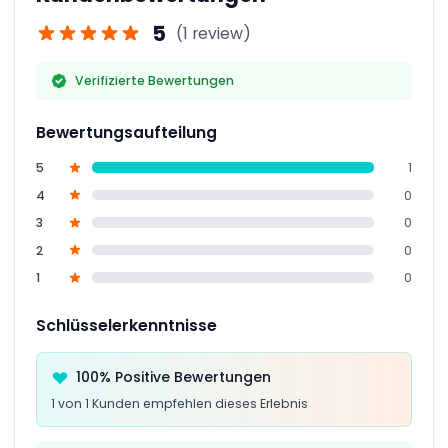
lernen, für ein lehrreiches und spannendes Erlebnis.
5
(1 review)
Verifizierte Bewertungen
Bewertungsaufteilung
5
1
4
0
3
0
2
0
1
0
Schlüsselerkenntnisse
100% Positive Bewertungen
1 von 1 Kunden empfehlen dieses Erlebnis