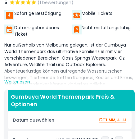
5
(1 bewertungen)
Sofortige Bestätigung
Mobile Tickets
Datumsgebundenes
Nicht erstattungsfähig
Ticket
Nur außerhalb von Melbourne gelegen, ist der Gumbuya
World Themenpark das ultimative Familienziel mit vier
verschiedenen Bereichen: Oasis Springs Wasserpark, Oz
Adventure, Wildlife Trail und Outback Explorers.
Abenteuerlustige können aufregende Wasserrutschen
bezwingen, Tierfreunde treffen Kängurus, Koalas und Emus,
Weiterlesen
und junge Entdecker können kinderfreundliche
Fahrgeschäfte und Planschbereiche erkunden, was ihn
Gumbuya World Themenpark Preis &
perfekt für Besucher jeden Alters macht. Eingebettet in
Optionen
üppige Landschaften verbindet Gumbuya World Abenteuer,
Tierwelt und Familienspaß für einen unvergesslichen
Tagesausflug. Als Victorias einziger kombinierter Wasser-,
Datum auswählen
TT MM, JJJJ
Tierwelt- und Themenpark ist Gumbuya World voll
einzigartiger Attraktionen. Im Sommer bekämpfen Sie die
Hitze bei Oasis Springs mit dem Boomerango, Lazy River und