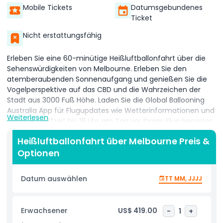
Mobile Tickets
Datumsgebundenes
Ticket
Nicht erstattungsfähig
Erleben Sie eine 60-minütige Heißluftballonfahrt über die
Sehenswürdigkeiten von Melbourne. Erleben Sie den
atemberaubenden Sonnenaufgang und genießen Sie die
Vogelperspektive auf das CBD und die Wahrzeichen der
Stadt aus 3000 Fuß Höhe. Laden Sie die Global Ballooning
Australia App für Flugupdates wie Wetterinformationen und
Weiterlesen
genaue Treffzeit bis 18 Uhr am Tag vor Ihrem Flug herunter.
Schweben Sie friedlich über Melbourne bei einer
Heißluftballonfahrt über Melbourne Preis &
Heißluftballonfahrt mit atemberaubenden Ansichten der
Optionen
Stadt bei Sonnenaufgang. Gleiten Sie sanft über berühmte
Wahrzeichen wie den Yarra River, das Melbourne Cricket
Ground und wunderschöne Parks. Während Sie durch den
Datum auswählen
TT MM, JJJJ
Himmel gleiten, erleben Sie die Stadt aus einer ganz neuen
Perspektive. Diese unvergessliche Fahrt ist perfekt für
besondere Anlässe oder für alle, die die Schönheit
Erwachsener
US$ 419.00
-
1
+
Melbournes auf einzigartige Weise genießen möchten.