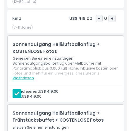
(12-80 Jahre)
Highlights
Kind
US$ 419.00
-
0
+
(7-11 Jahre)
Inklusivleistungen
Sonnenaufgang Heißluftballonflug +
Richtlinie für Kinder und Erwachsene
KOSTENLOSE Fotos
Genießen Sie einen einstündigen
Sonnenaufgangsballonflug über Melbourne mit
Ausschlüsse
Panoramablick aus 3.000 Fuß Höhe. Inklusive kostenloser
Fotos und mehr für ein unvergessliches Erlebnis.
Weiterlesen
Leistungen
Nicht geeignet für
Einstündiger Heißluftballonflug über oder um
Melbourne
Erwachsener:
US$ 419.00
Kostenlose Fotos während des Fluges
Kind:
US$ 419.00
Öffnungszeiten
Sonnenaufgang Heißluftballonflug +
Dinge, die Sie wissen sollten
Frühstücksbuffet + KOSTENLOSE Fotos
Erleben Sie einen einstündigen