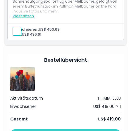
Ort
Sonnenaufgangsballonflug über Melbourne, gefolgt von
einem Buffetfrühstück im Pullman Melbourne on the Park.
Inklusive Fotos und mehr.
Weiterlesen
Leistungen
Stornierungsbedingungen
Einstündiger Heißluftballonflug über oder um
Melbourne
Erwachsener:
US$ 450.69
Buffetfrühstück im Pullman Melbourne on the Park
Kind:
US$ 436.61
Kostenlose Fotos während des Fluges
Bestellübersicht
Aktivitätsdatum
TT MM, JJJJ
Erwachsener
US$ 419.00 × 1
Gesamt
US$ 419.00