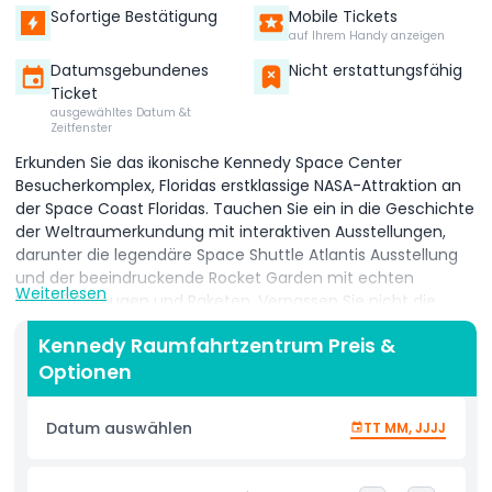
Sofortige Bestätigung
Mobile Tickets
auf Ihrem Handy anzeigen
Datumsgebundenes
Nicht erstattungsfähig
Ticket
ausgewähltes Datum &t
Zeitfenster
Erkunden Sie das ikonische Kennedy Space Center
Besucherkomplex, Floridas erstklassige NASA-Attraktion an
der Space Coast Floridas. Tauchen Sie ein in die Geschichte
der Weltraumerkundung mit interaktiven Ausstellungen,
darunter die legendäre Space Shuttle Atlantis Ausstellung
und der beeindruckende Rocket Garden mit echten
Weiterlesen
Raumfahrzeugen und Raketen. Verpassen Sie nicht die
Kennedy Space Center Busrundfahrten hinter den Kulissen,
Kennedy Raumfahrtzentrum Preis &
bei denen Sie Startplätze, das Vehicle Assembly Building
Optionen
und historische Startstellen sehen. Erleben Sie die Spannung
der Astronautenausbildungserfahrung (ATX), wo Sie wie ein
Astronaut trainieren, ein simuliertes Space Shuttle Cockpit
Datum auswählen
TT MM, JJJJ
bedienen und Ihre Fähigkeiten in
Schwerelosigkeitssimulatoren testen können. Sehen Sie
Live-Präsentationen von erfahrenen NASA-Astronauten,