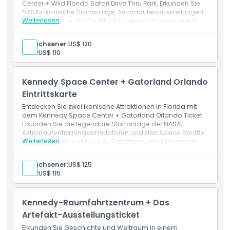
Center + Wild Florida Safari Drive Thru Park. Erkunden Sie
Geschäftsbedingungen
Ideal für ein tieferes, entspannteres Erlebnis mit
NASAs ikonische Startanlage, Astronautenausstellungen
zusätzlicher Zeit, Lieblingsattraktionen erneut zu
Weiterlesen
und das Space Shuttle Atlantis. Fahren Sie dann durch
besuchen oder an weiteren Präsentationen
den Safari-Park von Wild Florida, um exotische Tiere wie
teilzunehmen
Stornierungsbedingungen
Zebras, Giraffen und Bisons bequem von Ihrem Auto aus
Erwachsener:
US$ 120
zu sehen. Dieses Kombiticket bietet einen
Kind:
US$ 110
unvergesslichen Tag voller Bildung, Erkundung und
hautnaher Begegnungen mit Wildtieren, perfekt für
Familien und Weltraumbegeisterte gleichermaßen.
Kennedy Space Center + Gatorland Orlando
Eintrittskarte
Entdecken Sie zwei ikonische Attraktionen in Florida mit
dem Kennedy Space Center + Gatorland Orlando Ticket.
Erkunden Sie die legendäre Startanlage der NASA,
Astronautentrainingssimulatoren und das Space Shuttle
Weiterlesen
Atlantis. Danach geht es zu Gatorland, um aufregende
Wildtiervorführungen zu erleben und Alligatoren sowie
exotischen Tieren ganz nah zu kommen. Dieses
Erwachsener:
US$ 125
Kombiticket ist perfekt für Familien und
Kind:
US$ 115
Abenteuersuchende, die Weltraumforschung und
Floridas wilde Seite an einem unvergesslichen Tag
genießen möchten.
Kennedy-Raumfahrtzentrum + Das
Artefakt-Ausstellungsticket
Erkunden Sie Geschichte und Weltraum in einem