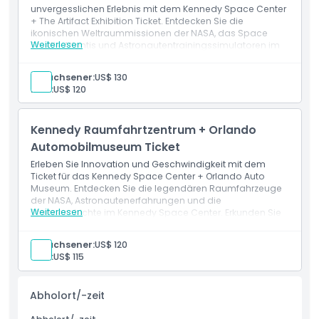
unvergesslichen Erlebnis mit dem Kennedy Space Center
+ The Artifact Exhibition Ticket. Entdecken Sie die
ikonischen Weltraummissionen der NASA, das Space
Weiterlesen
Shuttle Atlantis und Astronautentrainingssimulatoren im
Kennedy Space Center. Reisen Sie anschließend in der
Zeit zurück bei The Artifact Exhibition, die echte Artefakte
Erwachsener:
US$ 130
von der Titanic und antiken Zivilisationen zeigt. Dieses
Kind:
US$ 120
Kombiticket bietet eine einzigartige Mischung aus
Wissenschaft, Geschichte und Entdeckung, perfekt für
neugierige Köpfe und Familienabenteuer.
Kennedy Raumfahrtzentrum + Orlando
Automobilmuseum Ticket
Erleben Sie Innovation und Geschwindigkeit mit dem
Ticket für das Kennedy Space Center + Orlando Auto
Museum. Entdecken Sie die legendären Raumfahrzeuge
der NASA, Astronautenerfahrungen und die
Weiterlesen
Startgeschichte im Kennedy Space Center. Erkunden Sie
anschließend eine der weltweit größten Sammlungen
exotischer Autos, Filmfahrzeuge und seltener Klassiker im
Erwachsener:
US$ 120
Orlando Auto Museum. Dieses ultimative Kombiticket ist
Kind:
US$ 115
perfekt für Weltraumfans und Autoliebhaber, die
Zentralflorida besuchen.
Abholort/-zeit