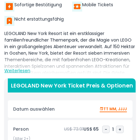
Sofortige Bestätigung
Mobile Tickets
Nicht erstattungsfähig
LEGOLAND New York Resort ist ein erstklassiger
familienfreundlicher Themenpark, der die Magie von LEGO
in ein großangelegtes Abenteuer verwandelt. Auf 150 Hektar
in Goshen, New York, bietet der Resort sieben immersiven
Themenbereiche, die mit farbenfrohen LEGO-Kreationen,
interaktiven Spielzonen und spannenden Attraktionen für
Weiterlesen
Kinder und Eltern gleichermaßen gefüllt sind. Die Gäste
können kinderfreundliche Achterbahnen, praxisorientierte
LEGOLAND New York Ticket Preis & Optionen
LEGO-Bauworkshops und actiongeladene Erlebnisse im
LEGOLAND 4D-Kino genießen. Von mittelalterlichen
Abenteuern im LEGO Schloss bis hin zum energiegeladenen
Training in LEGO Ninjago World – jeder Bereich ist darauf
Datum auswählen
TT MM, JJJJ
ausgelegt, Kreativität und Fantasie zu fördern. Eine der
beliebtesten Attraktionen ist Miniland, in dem berühmte
amerikanische Wahrzeichen in atemberaubender
Person
US$ 73.91
US$ 65
-
1
+
Detailgenauigkeit mit Millionen LEGO-Steinen nachgebaut
werden. Live-Shows, Treffen mit Figuren und eine breite
(Alter 2+)