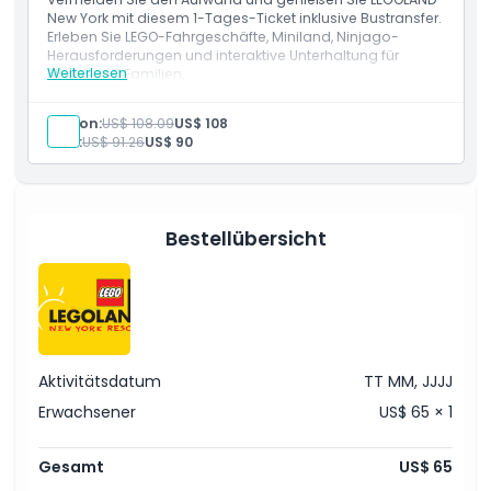
New York mit diesem 1-Tages-Ticket inklusive Bustransfer.
Erleben Sie LEGO-Fahrgeschäfte, Miniland, Ninjago-
Dinge, die Sie wissen sollten
Herausforderungen und interaktive Unterhaltung für
Weiterlesen
Kinder und Familien.
Leistungen
1-Tages-Parkeintritt mit Bustransfer
Ort
Person:
US$ 108.09
US$ 108
LEGO-Fahrgeschäfte, 4D-Kino und interaktives
Kind:
US$ 91.26
US$ 90
Miniland
Wie man dorthin gelangt
Bestellübersicht
Stornierungsbedingungen
Aktivitätsdatum
TT MM, JJJJ
Erwachsener
US$ 65 × 1
Gesamt
US$ 65