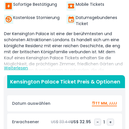
Sofortige Bestätigung
Mobile Tickets
Kostenlose Stornierung
Datumsgebundenes
Ticket
Der Kensington Palace ist eine der berühmtesten und
schönsten Attraktionen Londons. Es handelt sich um eine
königliche Residenz mit einer reichen Geschichte, die eng
mit der britischen Königsfamilie verbunden ist. Mit dem
Kauf eines Kensington Palace Tickets erhalten Sie die
Möglichkeit, die prächtigen Zimmer, friedlichen Gärten und
Weiterlesen
faszinierenden Ausstellungen zu erkunden, die die
bemerkenswerte Geschichte der Monarchie erzählen.
Kensington Palace Ticket Preis & Optionen
Das Ticket beinhaltet den Eintritt sowohl in das elegante
Innere des Palastes als auch in die sorgfältig gestalteten
Gärten. Innen entdecken Sie prunkvolle Räume voller
Datum auswählen
TT MM, JJJJ
Geschichte und erfahren mehr über das Leben ikonischer
Persönlichkeiten wie Prinzessin Diana, Königin Victoria und
anderer Mitglieder der königlichen Familie. Die
Erwachsener
US$ 33.44
US$ 32.95
-
1
+
Ausstellungen im Palast zeigen oft persönliche