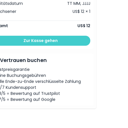
vitätsdatum
TT MM, JJJJ
achsener
US$ 12 × 1
amt
US$ 12
Zur Kasse gehen
 Vertrauen buchen
stpreisgarantie
ine Buchungsgebühren
lle Ende-zu-Ende verschlüsselte Zahlung
/7 Kundensupport
8/5 ⭐ Bewertung auf Trustpilot
7/5 ⭐ Bewertung auf Google