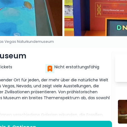
as Vegas Naturkundemuseum
museum
Tickets
Nicht erstattungsfähig
nder Ort für jeden, der mehr über die natürliche Welt
Vegas, Nevada, und zeigt viele Ausstellungen, die
r Zivilisationen präsentieren. Von prähistorischen
das Museum ein breites Themenspektrum ab, das sowohl
en verschiedene Galerien erkunden, die Fossilien,
 Eine beliebte Ausstellung ist die „Dinosaurier-Galerie“,
und mehr über ihre Geschichte erfahren kann. Eine