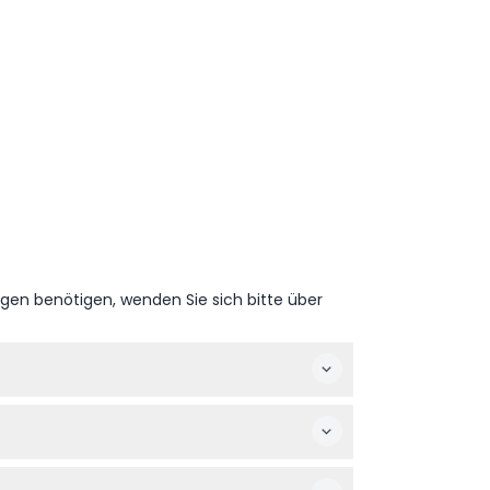
ngen benötigen, wenden Sie sich bitte über
g (Änderungen vorbehalten – bitte
n haben freien Eintritt, und es gibt