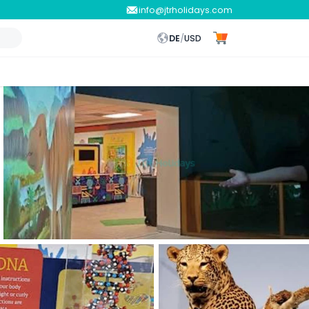
info@jtrholidays.com
DE
/
USD