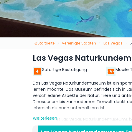
Startseite
Vereinigte Staaten
Las Vegas
L
Las Vegas Naturkunde
Sofortige Bestätigung
Mobile 
Das Las Vegas Naturkundemuseum ist ein spanne
lernen möchte. Das Museum befindet sich in Las 
verschiedene Aspekte der Natur, Tiere und antike
Dinosauriern bis zur modernen Tierwelt deckt 
lehrreich als auch unterhaltsam ist.
Weiterlesen
Besucher des Las Vegas Naturkundemuseums könn
lebende Tiere und kulturelle Artefakte ausstellen.
wo man lebensgroße Dinosauriermodelle sehen 