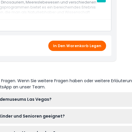
n Dinosauriern, Meereslebewesen und verschiedenen
zu Besuch sind oder regelmäßiger Gast, es gibt immer
ungsprogrammen bietet es ein bereicherndes Erlebnis
enswerten Museum in Las Vegas zu entdecken.
tion, die man als Naturliebhaber und Wissenschaft
In Den Warenkorb Legen
e Fragen. Wenn Sie weitere Fragen haben oder weitere Erläuteru
atsApp an unser Team.
undemuseums Las Vegas?
r geöffnet, der letzte Einlass erfolgt eine Stunde vor Schließun
Kinder und Senioren geeignet?
nschließlich Kinder, Senioren und Kleinkinder. Kinder unter 3 Jahre