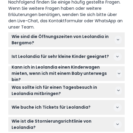
Nachfolgend finden Sie einige häufig gestellte Fragen.
Wenn Sie weitere Fragen haben oder weitere
Erläuterungen benötigen, wenden Sie sich bitte über
den Live-Chat, das Kontaktformular oder WhatsApp an
unser Team.
Wie sind die Öffnungszeiten von Leolandia in
Bergamo?
Leolandia ist im Sommer von 10:00 bis 18:00 Uhr
Ist Leolandia für sehr kleine Kinder geeignet?
geöffnet und im Winter von 10:30 bis 18:00 Uhr
(Änderungen vorbehalten – bitte bestätigen Sie die
Kann ich in Leolandia einen Kinderwagen
Ja, Leolandia ist als familienfreundlicher Park mit
Zeiten zum Buchungszeitpunkt). Den aktuellen
mieten, wenn ich mit einem Baby unterwegs
vielen Attraktionen für kleine Kinder konzipiert.
Zeitplan können Sie während des
bin?
Kinder unter 90 cm haben freien Eintritt, was es
Buchungsvorgangs auf dieser Website einsehen.
Absolut! Kinderwagen sind im Park mietbar, sodass
perfekt für Kleinkinder und Familien macht.
Was sollte ich für einen Tagesbesuch in
Sie keinen eigenen mitbringen müssen, wenn Sie
Leolandia mitbringen?
lieber leicht reisen möchten.
Es ist am besten, bequeme Kleidung, Sonnenschutz,
Wie buche ich Tickets für Leolandia?
einen Hut und Wasser mitzubringen. Da Sie viel
laufen werden, tragen Sie gute Schuhe und
Sie können Ihre Tages-Eintrittskarten ganz einfach
vergessen Sie keine wichtigen Dinge wie Snacks,
Wie ist die Stornierungsrichtlinie von
online hier auf dieser Website buchen. Die Online-
falls gewünscht, obwohl es im Park
Leolandia?
Buchung garantiert Ihnen den besten Preis und die