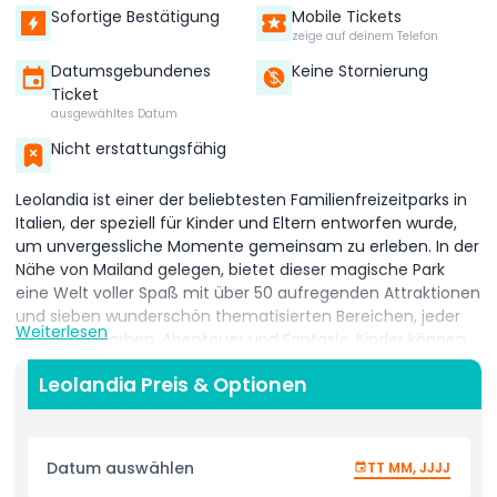
Sofortige Bestätigung
Mobile Tickets
zeige auf deinem Telefon
Datumsgebundenes
Keine Stornierung
Ticket
ausgewähltes Datum
Nicht erstattungsfähig
Leolandia ist einer der beliebtesten Familienfreizeitparks in
Italien, der speziell für Kinder und Eltern entworfen wurde,
um unvergessliche Momente gemeinsam zu erleben. In der
Nähe von Mailand gelegen, bietet dieser magische Park
eine Welt voller Spaß mit über 50 aufregenden Attraktionen
und sieben wunderschön thematisierten Bereichen, jeder
Weiterlesen
gefüllt mit Farben, Abenteuer und Fantasie. Kinder können
ihre Lieblingszeichentrickfiguren wie PJ Masks, Masha und
Leolandia Preis & Optionen
der Bär und Bluey treffen, was jeden Besuch noch
besonderer macht. Der Park verfügt auch über einen
Lehrbauernhof, auf dem die Kleinen freundliche Tiere
hautnah erleben und auf eine sichere, interaktive Weise
Datum auswählen
TT MM, JJJJ
etwas über die Natur lernen können. Von sanften Fahrten