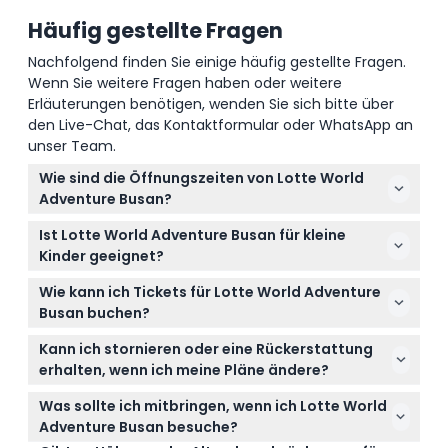
Häufig gestellte Fragen
Nachfolgend finden Sie einige häufig gestellte Fragen.
Wenn Sie weitere Fragen haben oder weitere
Erläuterungen benötigen, wenden Sie sich bitte über
den Live-Chat, das Kontaktformular oder WhatsApp an
unser Team.
Wie sind die Öffnungszeiten von Lotte World
Adventure Busan?
Lotte World Adventure Busan ist täglich von 10:00
Ist Lotte World Adventure Busan für kleine
Uhr bis 21:00 Uhr geöffnet (Änderungen vorbehalten
Kinder geeignet?
– bitte bei der Buchung bestätigen).
Ja, der Park bietet Attraktionen für alle
Wie kann ich Tickets für Lotte World Adventure
Altersgruppen, und Kinder unter 3 Jahren haben
Busan buchen?
freien Eintritt, obwohl für einige Kindereinrichtungen
Sie können Ihre Tickets bequem online direkt hier
Gebühren anfallen können.
Kann ich stornieren oder eine Rückerstattung
auf dieser Website buchen. Bitte beachten Sie, dass
erhalten, wenn ich meine Pläne ändere?
die Tickets nur für internationale Reisende gültig
Tickets für Lotte World Adventure Busan sind nicht
sind.
Was sollte ich mitbringen, wenn ich Lotte World
erstattungsfähig und können nicht storniert
Adventure Busan besuche?
werden. Bitte buchen Sie daher für Ihr geplantes