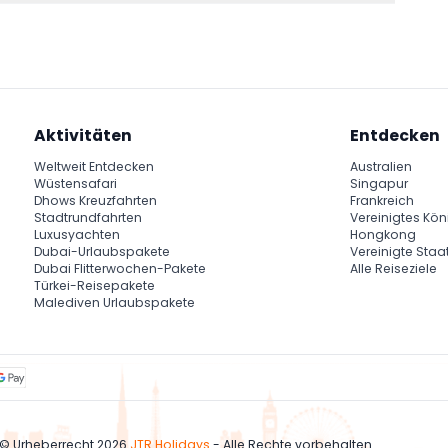
Aktivitäten
Entdecken
Weltweit Entdecken
Australien
Wüstensafari
Singapur
Dhows Kreuzfahrten
Frankreich
Stadtrundfahrten
Vereinigtes Kön
Luxusyachten
Hongkong
Dubai-Urlaubspakete
Vereinigte Staa
Dubai Flitterwochen-Pakete
Alle Reiseziele
Türkei-Reisepakete
Malediven Urlaubspakete
© Urheberrecht 2026
JTR Holidays
- Alle Rechte vorbehalten