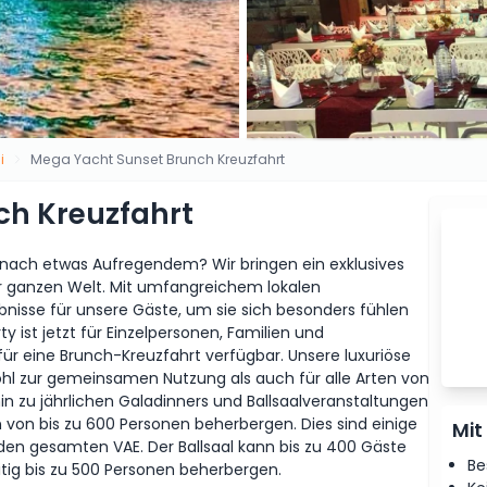
i
Mega Yacht Sunset Brunch Kreuzfahrt
ch Kreuzfahrt
 nach etwas Aufregendem? Wir bringen ein exklusives
 ganzen Welt. Mit umfangreichem lokalen
ebnisse für unsere Gäste, um sie sich besonders fühlen
y ist jetzt für Einzelpersonen, Familien und
 eine Brunch-Kreuzfahrt verfügbar. Unsere luxuriöse
hl zur gemeinsamen Nutzung als auch für alle Arten von
n zu jährlichen Galadinners und Ballsaalveranstaltungen
von bis zu 600 Personen beherbergen. Dies sind einige
Mit
den gesamten VAE. Der Ballsaal kann bis zu 400 Gäste
Be
ig bis zu 500 Personen beherbergen.