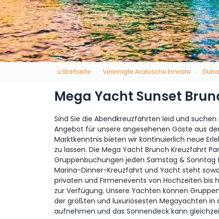
Startseite
Vereinigte Arabische Emirate
Duba
Mega Yacht Sunset Brun
Sind Sie die Abendkreuzfahrten leid und suchen
Angebot für unsere angesehenen Gäste aus der
Marktkenntnis bieten wir kontinuierlich neue Erl
zu lassen. Die Mega Yacht Brunch Kreuzfahrt Part
Gruppenbuchungen jeden Samstag & Sonntag für
Marina-Dinner-Kreuzfahrt und Yacht steht sowo
privaten und Firmenevents von Hochzeiten bis hi
zur Verfügung. Unsere Yachten können Gruppen 
der größten und luxuriösesten Megayachten in 
aufnehmen und das Sonnendeck kann gleichzeit