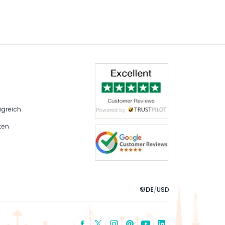
igreich
ten
DE
/
USD