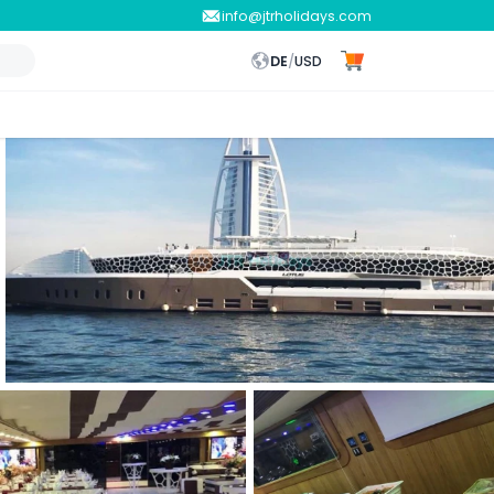
info@jtrholidays.com
DE
/
USD