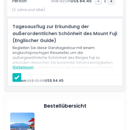
Person
US$ 92.08
US$ 84.45
-
1
+
Sie müssen sich keine Sorgen um Transport oder
(3 Jahre und älter)
Wegbeschreibungen machen. Alles ist organisiert, und ein
Reiseleiter ist dabei, um Ihnen einen entspannten Tag zu
ermöglichen. So ist die Mount Fuji beliebte Instagram-
Tagesausflug zur Erkundung der
taugliche Sightseeing-Tour ab Tokio einfach und
außerordentlichen Schönheit des Mount Fuji
angenehm. Sie haben Zeit, die Orte zu erkunden, Fotos zu
(Englischer Guide)
machen und sogar lokale Snacks oder Einkäufe unterwegs
Begleiten Sie diese Ganztagestour mit einem
zu genießen.
englischsprachigen Reiseleiter, um die
außergewöhnliche Schönheit des Berges Fuji zu
Zu jeder Jahreszeit bietet die Mount Fuji beliebte
erkunden. Besuchen Sie berühmte Sehenswürdigkeiten,
Instagram-taugliche Sightseeing-Tour ab Tokio etwas
Weiterlesen
genießen Sie atemberaubende Ausblicke und machen
Sie unvergessliche Fotos, während Sie den Charme und
Besonderes. Im Frühling können Sie Kirschblüten in der Nähe
die Magie von Japans ikonischstem Berg entdecken.
des Berges sehen. Im Sommer sind grüne Felder und klare
Person:
US$ 92.08
US$ 84.45
Einschlüsse
Himmel perfekt. Der Herbst bringt leuchtend rote und
Englischsprachiger Reiseführer
orange Blätter, und im Winter erwartet Sie eine magische
Hin- und Rückfahrten zum und vom Treffpunkt
verschneite Aussicht auf den Mount Fuji.
Mautgebühren
Parkgebühren
Bestellübersicht
Kraftstoffkosten
Diese Tour ist ideal für Freunde, Paare, Alleinreisende und
sogar Familien, die unvergessliche Erinnerungen schaffen
möchten. Wenn Sie gerne Reisebilder posten, ist dies die
beste Tour für Sie. Jeder Halt ist sorgfältig ausgewählt, um