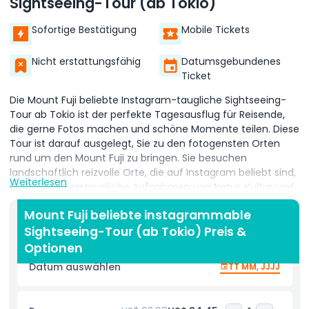
Sightseeing-Tour (ab Tokio)
Sofortige Bestätigung
Mobile Tickets
Nicht erstattungsfähig
Datumsgebundenes
Ticket
Die Mount Fuji beliebte Instagram-taugliche Sightseeing-
Tour ab Tokio ist der perfekte Tagesausflug für Reisende,
die gerne Fotos machen und schöne Momente teilen. Diese
Tour ist darauf ausgelegt, Sie zu den fotogensten Orten
rund um den Mount Fuji zu bringen. Sie besuchen
landschaftlich reizvolle Orte, die auf Instagram beliebt sind,
Weiterlesen
und können erstaunliche Aufnahmen von Natur, Kultur und
dem beeindruckenden Mount Fuji im Hintergrund machen.
Mount Fuji beliebte instagrammable
Die Tour startet in Tokio und führt Sie zu einigen der
Sightseeing-Tour (ab Tokio) Preis &
berühmtesten und fotogensten Orte in der Nähe des
Optionen
Mount Fuji. Ob traditionelle Dörfer, bunte Blumenfelder,
Datum auswählen
TT MM, JJJJ
ruhige Seen oder Aussichtsplattformen – jeder Ort auf der
Mount Fuji beliebten Instagram-tauglichen Sightseeing-
Tour ab Tokio ist ein Traum für Fotografie-Liebhaber.