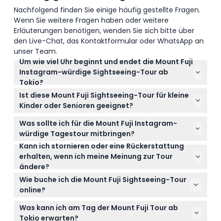
Nachfolgend finden Sie einige häufig gestellte Fragen.
So lösen Sie ein
Wenn Sie weitere Fragen haben oder weitere
Erläuterungen benötigen, wenden Sie sich bitte über
den Live-Chat, das Kontaktformular oder WhatsApp an
Stornierungsbedingungen
unser Team.
Um wie viel Uhr beginnt und endet die Mount Fuji
Instagram-würdige Sightseeing-Tour ab
Tokio?
Touren beginnen in der Regel zwischen 7:30 Uhr und
Ist diese Mount Fuji Sightseeing-Tour für kleine
8:30 Uhr vom zentralen Tokio, wie Shinjuku oder
Kinder oder Senioren geeignet?
Bahnhof Tokio, und dauern etwa 10 bis 12 Stunden,
Kinder ab 3 Jahren können teilnehmen und zahlen
enden am frühen Abend (kann sich ändern – bitte
Was sollte ich für die Mount Fuji Instagram-
den Erwachsenenpreis, während Senioren über 70
bei der Buchung bestätigen).
würdige Tagestour mitbringen?
Jahre ein ärztliches Attest benötigen. Die Tour ist
Kann ich stornieren oder eine Rückerstattung
Bringen Sie bequeme Wanderschuhe, der Witterung
nicht geeignet für Babys unter 3 Jahren,
erhalten, wenn ich meine Meinung zur Tour
angepasste Kleidung, Ihre Kamera oder Ihr
Schwangere ab dem zweiten Monat oder Gäste mit
ändere?
Smartphone für Fotos sowie persönliche Snacks
Behinderungen.
Tickets sind nicht erstattungsfähig und können
oder Getränke mit, da Mahlzeiten nicht inbegriffen
Wie buche ich die Mount Fuji Sightseeing-Tour
nicht storniert werden, daher buchen Sie bitte nur,
sind.
online?
wenn Ihre Pläne feststehen.
Sie können Ihren Platz für die Mount Fuji Instagram-
Was kann ich am Tag der Mount Fuji Tour ab
würdige Sightseeing-Tour ganz einfach hier auf
Tokio erwarten?