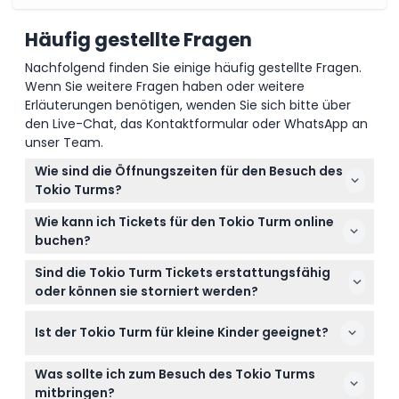
Häufig gestellte Fragen
Nachfolgend finden Sie einige häufig gestellte Fragen.
Wenn Sie weitere Fragen haben oder weitere
Erläuterungen benötigen, wenden Sie sich bitte über
den Live-Chat, das Kontaktformular oder WhatsApp an
unser Team.
Wie sind die Öffnungszeiten für den Besuch des
Tokio Turms?
Die Hauptplattform des Tokio Turms ist von 9:00
Wie kann ich Tickets für den Tokio Turm online
Uhr bis 23:00 Uhr geöffnet, der letzte Einlass ist um
buchen?
22:30 Uhr. Die Top-Deck-Tour findet von 9:00 Uhr
Sie können Ihre Tokio Turm Tickets hier auf dieser
bis 22:45 Uhr statt, letzter Einlass um 22:15 Uhr
Sind die Tokio Turm Tickets erstattungsfähig
Website ganz einfach online buchen. Dies ist der
(änderbar – bitte bestätigen Sie dies bei der
oder können sie storniert werden?
beste Weg, um Tickets zu sichern und oft bessere
Buchung).
Tickets für den Tokio Turm sind nicht
Preise als am Ticketschalter zu finden.
Ist der Tokio Turm für kleine Kinder geeignet?
erstattungsfähig und können nicht storniert
werden, wählen Sie also beim Buchen unbedingt
Kinder unter 3 Jahren haben freien Eintritt, weshalb
das richtige Datum und die richtige Uhrzeit.
Was sollte ich zum Besuch des Tokio Turms
der Tokio Turm eine familienfreundliche Option ist,
mitbringen?