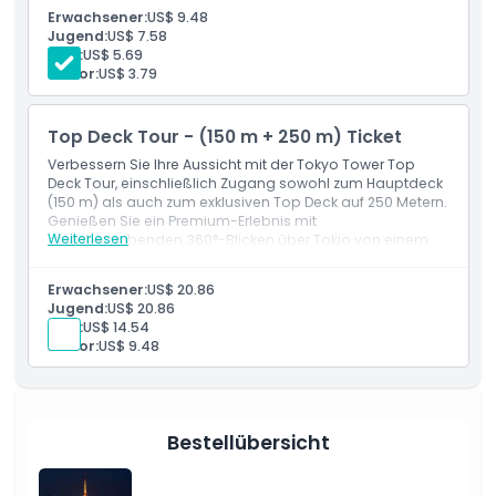
Öffnungszeiten
Erwachsener:
US$ 9.48
Jugend:
US$ 7.58
Kind:
US$ 5.69
Dinge, die Sie wissen sollten
Junior:
US$ 3.79
Ort
Top Deck Tour - (150 m + 250 m) Ticket
Verbessern Sie Ihre Aussicht mit der Tokyo Tower Top
Deck Tour, einschließlich Zugang sowohl zum Hauptdeck
Wie man dorthin gelangt
(150 m) als auch zum exklusiven Top Deck auf 250 Metern.
Genießen Sie ein Premium-Erlebnis mit
Weiterlesen
atemberaubenden 360°-Blicken über Tokio von einem
Stornierungsbedingungen
der höchsten Aussichtspunkte der Stadt.
Erwachsener:
US$ 20.86
Jugend:
US$ 20.86
Kind:
US$ 14.54
Junior:
US$ 9.48
Bestellübersicht