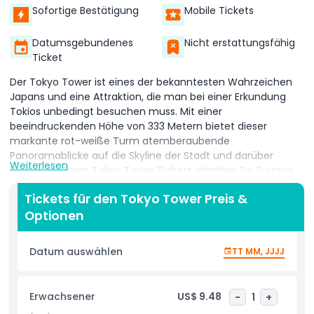
Sofortige Bestätigung
Mobile Tickets
Datumsgebundenes
Nicht erstattungsfähig
Ticket
Der Tokyo Tower ist eines der bekanntesten Wahrzeichen
Japans und eine Attraktion, die man bei einer Erkundung
Tokios unbedingt besuchen muss. Mit einer
beeindruckenden Höhe von 333 Metern bietet dieser
markante rot-weiße Turm atemberaubende
Panoramablicke auf die Skyline der Stadt und darüber
Weiterlesen
hinaus. Mit Ihren Tokyo Tower Tickets erhalten Sie Zugang
zu zwei spektakulären Aussichtsplattformen, dem
Tickets für den Tokyo Tower Preis &
Hauptdeck und dem Oberdeck, wo Sie 360-Grad-Blicke auf
Optionen
das pulsierende Stadtbild Tokios genießen können. An
einem klaren Tag können Sie sogar einen Blick auf den
majestätischen Fuji erhaschen. Ob Sie zum ersten Mal
Datum auswählen
TT MM, JJJJ
Besucher sind oder wiederkehren, bietet der Tokyo Tower
ein wirklich unvergessliches Erlebnis. Ihre Tokyo Tower
Tickets gewähren Ihnen nicht nur Zugang zu
Erwachsener
US$ 9.48
-
1
+
beeindruckenden Aussichtspunkten, sondern auch zu einer