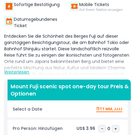
Sofortige Bestätigung
Mobile Tickets
Auf Ihrem Telefon anzeigen
Datumsgebundenes
Ticket
Entdecken Sie die Schönheit des Berges Fuji auf dieser
ganztägigen Besichtigungstour, die am Bahnhof Tokio oder
Bahnhof Shinjuku startet. Diese landschaftlich reizvolle
Reise führt Sie zu einigen der ikonischsten und fotogensten
Orte rund um Japans bekanntesten Berg und bietet eine
perfekte Mischung aus Natur, Kultur und lokalem Charme.
Weiterlesen
Beginnen Sie Ihr Abenteuer im Arakurayama Sengen Park,
auch oft „Leiterstadt“ genannt, wo Sie atemberaubende
Mount Fuji scenic spot one-day tour Preis &
Panoramablicke auf den Berg Fuji zusammen mit der
Optionen
berühmten Chureito-Pagode genießen können. Fahren Sie
weiter nach Oshino Hakkai, ein traditionelles Dorf, das für
seine kristallklaren Quellteiche, die historische Atmosphäre
Select a Date
TT MM, JJJJ
und die atemberaubende Kulisse des Fuji bekannt ist. Als
nächstes besuchen Sie die schöne Gegend des
Kawaguchi-Sees, einen der besten Orte, um den Berg aus
Pro Person: Hinzufügen
US$ 3.96
-
0
+
nächster Nähe zu bewundern. Die Tour beinhaltet