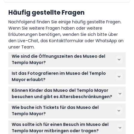
Häufig gestellte Fragen
Nachfolgend finden Sie einige häufig gestellte Fragen.
Wenn Sie weitere Fragen haben oder weitere
Erläuterungen benötigen, wenden Sie sich bitte über
den Live-Chat, das Kontaktformular oder WhatsApp an
unser Team.
Wie sind die Öffnungszeiten des Museo del
Templo Mayor?
Das Museum ist von Dienstag bis Sonntag von 9:00
Ist das Fotografieren im Museo del Templo
bis 17:00 Uhr geöffnet und montags aufgrund von
Mayor erlaubt?
Wartungsarbeiten geschlossen (Änderungen
Ja, Fotografie ohne Blitz ist erlaubt, um die
vorbehalten – bitte bestätigen Sie dies zum
Können Kinder das Museo del Templo Mayor
Artefakte zu schützen, aber professionelle
Zeitpunkt der Buchung).
besuchen und gibt es Altersbeschränkungen?
Ausrüstung ist nicht gestattet.
Kinder ab 3 Jahren können das Museum besuchen,
Wie buche ich Tickets für das Museo del
müssen jedoch von einem zahlenden Erwachsenen
Templo Mayor?
begleitet werden. Kinder unter 13 Jahren haben
Sie können Ihre Tickets ganz einfach online auf
kostenlosen Eintritt.
Was sollte ich für einen Besuch im Museo del
dieser Website buchen, die auch Eintritt ohne
Templo Mayor mitbringen oder tragen?