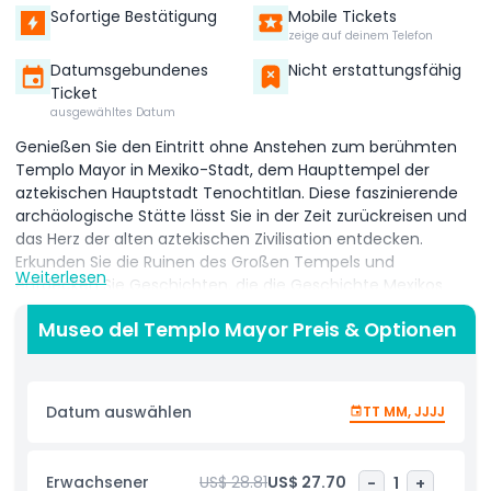
Sofortige Bestätigung
Mobile Tickets
zeige auf deinem Telefon
Datumsgebundenes
Nicht erstattungsfähig
Ticket
ausgewähltes Datum
Genießen Sie den Eintritt ohne Anstehen zum berühmten
Templo Mayor in Mexiko-Stadt, dem Haupttempel der
aztekischen Hauptstadt Tenochtitlan. Diese faszinierende
archäologische Stätte lässt Sie in der Zeit zurückreisen und
das Herz der alten aztekischen Zivilisation entdecken.
Erkunden Sie die Ruinen des Großen Tempels und
Weiterlesen
entdecken Sie Geschichten, die die Geschichte Mexikos
geprägt haben.
Museo del Templo Mayor Preis & Optionen
Ihr Besuch beinhaltet den Zugang zum Museo del Templo
Mayor, Heimat von mehr als 7.000 bemerkenswerten
Artefakten, die in und um die Stätte gefunden wurden. Das
Datum auswählen
TT MM, JJJJ
Museum ist so gestaltet, dass es die archäologische Zone
ergänzt und Objekte zeigt, die die religiöse, kulturelle und
politische Bedeutung der Azteken offenbaren.
Erwachsener
US$ 28.81
US$ 27.70
-
1
+
Durchschreiten Sie alle 8 Ausstellungsräume, die jeweils