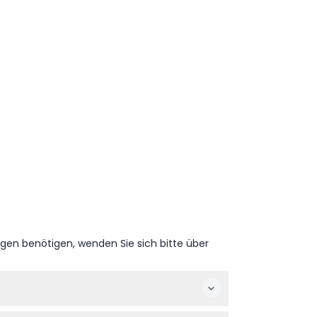
ngen benötigen, wenden Sie sich bitte über
ür alle Besucher kostenlos (änderbar - bitte