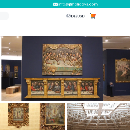
info@jtrholidays.com
DE
/
USD