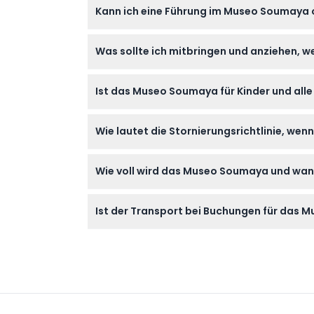
Kann ich eine Führung im Museo Soumaya 
zum Buchungszeitpunkt bestätigen).
Ja, Sie können eine Führung online über die
Was sollte ich mitbringen und anziehen,
Tragen Sie bequeme Schuhe, da das Museum
Ist das Museo Soumaya für Kinder und all
futuristische Architektur fotografieren möc
Das Museum heißt Besucher ab 3 Jahren willk
Wie lautet die Stornierungsrichtlinie, we
werden die Ausstellungen genießen.
Alle Buchungen im Museo Soumaya sind nicht
Wie voll wird das Museo Soumaya und wann
Buchung sicher.
Das Museo Soumaya kann an Wochenenden vo
Ist der Transport bei Buchungen für das 
Der Transport ist bei den Tourbuchungen ni