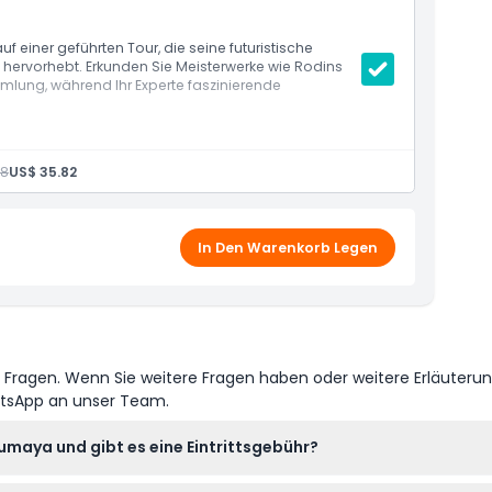
einer geführten Tour, die seine futuristische
 hervorhebt. Erkunden Sie Meisterwerke wie Rodins
lung, während Ihr Experte faszinierende
98
US$ 35.82
In Den Warenkorb Legen
e Fragen. Wenn Sie weitere Fragen haben oder weitere Erläuteru
atsApp an unser Team.
maya und gibt es eine Eintrittsgebühr?
is 18:30 Uhr geöffnet, auch an Feiertagen, und der Eintritt ist f