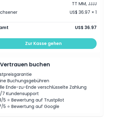
TT MM, JJJJ
achsener
US$ 36.97 × 1
amt
US$ 36.97
Zur Kasse gehen
 Vertrauen buchen
stpreisgarantie
ine Buchungsgebühren
lle Ende-zu-Ende verschlüsselte Zahlung
/7 Kundensupport
8/5 ⭐ Bewertung auf Trustpilot
7/5 ⭐ Bewertung auf Google