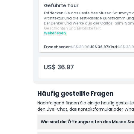
Öffnungszeiten
Geführte Tour
Entdecken Sie das Beste des Museo Soumaya auf 
Architektur und die erstklassige Kunstsammlung
Dinge, die Sie wissen sollten
Der Denker und Werke aus der Carlos-Slim-Samm
Geschichten und Einblicke teilt.
Weiterlesen
Leistungen
Ort
Live-Führer
Geführte Tour
Erwachsener:
US$ 38.98
US$ 36.97
Kind:
US$ 38.
Stornierungsbedingungen
US$ 36.97
Häufig gestellte Fragen
Nachfolgend finden Sie einige häufig gestellt
den Live-Chat, das Kontaktformular oder Wh
Wie sind die Öffnungszeiten des Museo Sou
Das Museo Soumaya ist täglich von 10:30 Uhr b