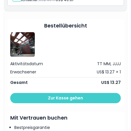
Highlights
Bestellübersicht
Inklusivleistungen
Richtlinie für Kinder und Erwachsene
Aktivitätsdatum
TT MM, JJJJ
Ausschlüsse
Erwachsener
US$ 13.27 × 1
Gesamt
US$ 13.27
Öffnungszeiten
Zur Kasse gehen
Ort
So lösen Sie ein
Mit Vertrauen buchen
Bestpreisgarantie