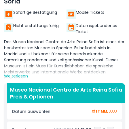
Sofía
Sofortige Bestätigung
Mobile Tickets
Nicht erstattungsfähig
Datumsgebundenes
Ticket
Das Museo Nacional Centro de Arte Reina Sofía ist eines der
berühmtesten Museen in Spanien. Es befindet sich in
Madrid und ist bekannt für seine beeindruckende
Sammlung moderner und zeitgenössischer Kunst. Dieses
Museum ist ein Muss für Kunstliebhaber, die spanische
Meisterwerke und internationale Werke entdecken
Weiterlesen
möchten.
Im Museo Nacional Centro de Arte Reina Sofía befindet sich
Museo Nacional Centro de Arte Reina Sofía
das berühmte Gemälde Guernica von Pablo Picasso. Dieses
Preis & Optionen
Meisterwerk ist eines der wichtigsten Kunstwerke des 20.
Jahrhunderts und zieht Besucher aus aller Welt an. Das
Datum auswählen
TT MM, JJJJ
Museum zeigt auch Werke von Salvador Dalí, Joan Miró und
anderen großen Künstlern.