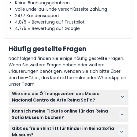
Stornierungsbedingungen
Keine Buchungsgebühren
Volle Ende-zu-Ende verschlüsselte Zahlung
24/7 Kundensupport
4,8/5 ⭐ Bewertung auf Trustpilot
4,7/5 ⭐ Bewertung auf Google
Häufig gestellte Fragen
Nachfolgend finden Sie einige häufig gestellte Fragen.
Wenn Sie weitere Fragen haben oder weitere
Erläuterungen benötigen, wenden Sie sich bitte über
den Live-Chat, das Kontaktformular oder WhatsApp an
unser Team.
Wie sind die Öffnungszeiten des Museo
Nacional Centro de Arte Reina Sofía?
Das Museum ist von Montag bis Samstag von 10:00
Kann ich meine Tickets online für das Reina
bis 21:00 Uhr geöffnet und sonntags von 10:00 bis
Sofía Museum buchen?
14:30 Uhr. Dienstags und an bestimmten Feiertagen
Ja, Sie können Ihre Tickets ganz einfach online
ist es geschlossen (Änderungen vorbehalten – bitte
Gibt es freien Eintritt für Kinder im Reina Sofía
direkt hier auf dieser Website buchen, um Ihren
bei der Buchung bestätigen).
Museum?