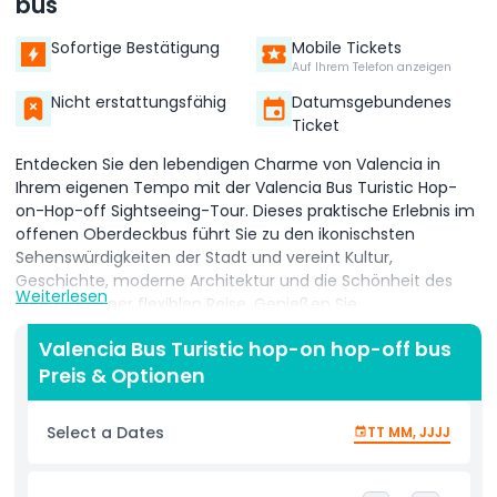
bus
Sofortige Bestätigung
Mobile Tickets
Auf Ihrem Telefon anzeigen
Nicht erstattungsfähig
Datumsgebundenes
Ticket
Entdecken Sie den lebendigen Charme von Valencia in
Ihrem eigenen Tempo mit der Valencia Bus Turistic Hop-
on-Hop-off Sightseeing-Tour. Dieses praktische Erlebnis im
offenen Oberdeckbus führt Sie zu den ikonischsten
Sehenswürdigkeiten der Stadt und vereint Kultur,
Geschichte, moderne Architektur und die Schönheit des
Weiterlesen
Meeres in einer flexiblen Reise. Genießen Sie
Panoramablicke und informative mehrsprachige
Valencia Bus Turistic hop-on hop-off bus
Audiokommentare, während Sie auf sorgfältig gestalteten
Preis & Optionen
Routen unterwegs sind, die wichtige Attraktionen wie die
historische Altstadt, die futuristische Ciudad de las Artes y
las Ciencias, die Kathedrale von Valencia, den Zentralmarkt
Select a Dates
TT MM, JJJJ
und die wunderschöne Mittelmeerküste verbinden. Mit
unbegrenztem Hop-on-Hop-off-Zugang während der
Gültigkeit Ihres Tickets können Sie jede Haltestelle nach