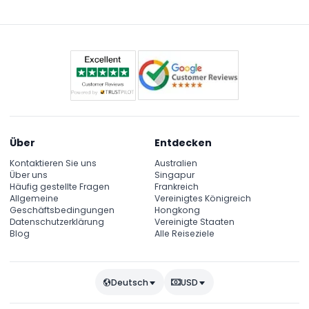
Service umfasst 17 Haltestellen, darunter die Ciudad
de las Artes y las Ciencias, Strände und die
historische Innenstadt.
Über
Entdecken
Kontaktieren Sie uns
Australien
Über uns
Singapur
Häufig gestellte Fragen
Frankreich
Allgemeine
Vereinigtes Königreich
Geschäftsbedingungen
Hongkong
Datenschutzerklärung
Vereinigte Staaten
Blog
Alle Reiseziele
Deutsch
USD