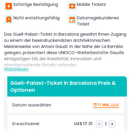
Sofortige Bestätigung
Mobile Tickets
Nicht erstattungsfähig
Datumsgebundenes
Ticket
Das Güell-Palast-Ticket in Barcelona gewährt Ihnen Zugang
zu einem der beeindruckendsten architektonischen
Meisterwerke von Antoni Gaudí. In der Nähe der La Rambla
gelegen, präsentiert diese UNESCO-Welterbestätte Gaudís
einzigartigen Stil, der Kreativität, Innovation und
atemberaubende Details verbindet.
Weiterlesen
Beim Besuch des Güell-Palastes erkunden Sie ein
prächtiges Gebäude, das für die wohlhabende Familie Güell
Güell-Palast-Ticket in Barcelona Preis &
entworfen wurde. Der Palast verfügt über beeindruckende
Optionen
Innenräume, elegante Bögen und kunstvoll gestaltete
Schmiedearbeiten. Das Dach ist eines der Highlights, mit
Datum auswählen
TT MM, JJJJ
bunten Schornsteinen, die Gaudís künstlerische Vision
widerspiegeln.
Erwachsener
US$ 17.31
-
1
+
Mit Ihrem Güell-Palast-Ticket können Sie durch die großen
Hallen wandern, die kunstvollen Decken bewundern und das