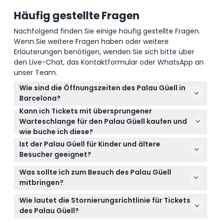
Häufig gestellte Fragen
Nachfolgend finden Sie einige häufig gestellte Fragen.
Wenn Sie weitere Fragen haben oder weitere
Erläuterungen benötigen, wenden Sie sich bitte über
den Live-Chat, das Kontaktformular oder WhatsApp an
unser Team.
Wie sind die Öffnungszeiten des Palau Güell in
Barcelona?
Kann ich Tickets mit übersprungener
Der Palau Güell ist von Dienstag bis Sonntag
Warteschlange für den Palau Güell kaufen und
geöffnet, von 10:00 bis 20:00 Uhr im Sommer (April
wie buche ich diese?
bis September) und von 10:00 bis 17:30 Uhr im
Ja, Sie können Skip-the-Line-Tickets für den Palau
Winter (Oktober bis März), der letzte Einlass ist 1
Ist der Palau Güell für Kinder und ältere
Güell direkt auf dieser Webseite über den Online-
Stunde vor Schließung. Montags ist er geschlossen
Besucher geeignet?
Buchungsvorgang erwerben. So umgehen Sie
(außer an Feiertagen) sowie an bestimmten
Die Ticketkategorien umfassen hauptsächlich
Warteschlangen und erhalten schnelleren Zugang
Was sollte ich zum Besuch des Palau Güell
Feiertagen (25.-26. Dezember, 1. Januar und Ende
Erwachsene und Senioren im Alter von 18 bis 99
zum Palast.
mitbringen?
Januar) (änderbar – bitte zum Zeitpunkt der
Jahren; für Kinder kann ein anderes Ticket oder eine
Bringen Sie eine ausgedruckte oder digitale Kopie
Buchung bestätigen).
Begleitung erforderlich sein, bitte prüfen Sie die
Wie lautet die Stornierungsrichtlinie für Tickets
Ihrer Buchungsbestätigung mit, bequeme Schuhe
Einlassbestimmungen für Kinder bei der Buchung.
des Palau Güell?
zum Spaziergang durch den Palast und denken Sie