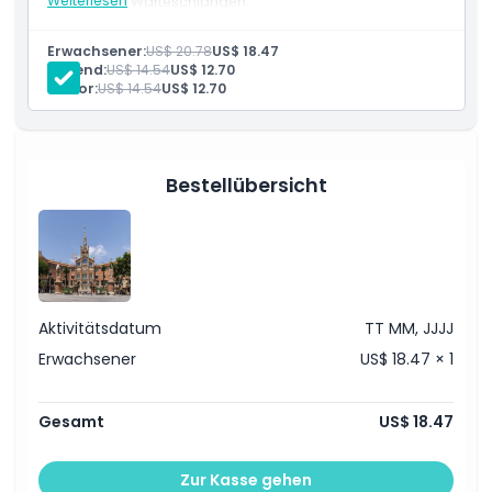
Weiterlesen
ohne lange Warteschlangen.
Inklusivleistungen
Einschlüsse
Vorzugszugang ohne Anstehen zur Sant Pau Art
Erwachsener:
US$ 20.78
US$ 18.47
Nouveau Stätte
Jugend:
US$ 14.54
US$ 12.70
Richtlinie für Kinder und Erwachsene
Senior:
US$ 14.54
US$ 12.70
Öffnungszeiten
Bestellübersicht
Ort
Stornierungsbedingungen
Aktivitätsdatum
TT MM, JJJJ
Erwachsener
US$ 18.47 × 1
Gesamt
US$ 18.47
Zur Kasse gehen