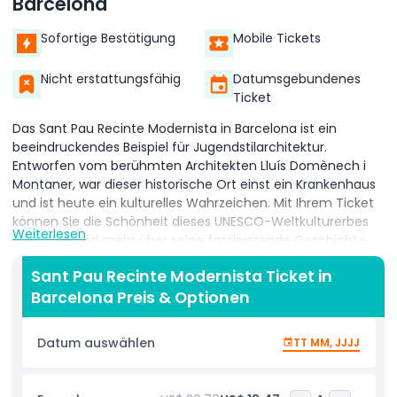
Barcelona
Sofortige Bestätigung
Mobile Tickets
Nicht erstattungsfähig
Datumsgebundenes
Ticket
Das Sant Pau Recinte Modernista in Barcelona ist ein
beeindruckendes Beispiel für Jugendstilarchitektur.
Entworfen vom berühmten Architekten Lluís Domènech i
Montaner, war dieser historische Ort einst ein Krankenhaus
und ist heute ein kulturelles Wahrzeichen. Mit Ihrem Ticket
können Sie die Schönheit dieses UNESCO-Weltkulturerbes
Weiterlesen
erkunden und mehr über seine faszinierende Geschichte
erfahren.
Sant Pau Recinte Modernista Ticket in
Ein Spaziergang durch das Sant Pau Recinte Modernista
Barcelona Preis & Optionen
fühlt sich wie ein Schritt in ein Meisterwerk an. Die filigranen
Designs, bunten Fliesen und detaillierten Mosaike zeigen die
Datum auswählen
TT MM, JJJJ
Brillanz der katalanischen Modernismus-Architektur. Die
Anlage verfügt über liebevoll restaurierte Gebäude, üppige
Gärten und unterirdische Tunnel, die die Geschichte einer