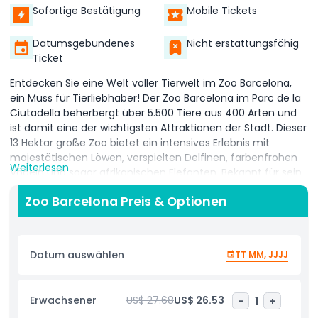
Sofortige Bestätigung
Mobile Tickets
Datumsgebundenes
Nicht erstattungsfähig
Ticket
Entdecken Sie eine Welt voller Tierwelt im Zoo Barcelona,
ein Muss für Tierliebhaber! Der Zoo Barcelona im Parc de la
Ciutadella beherbergt über 5.500 Tiere aus 400 Arten und
ist damit eine der wichtigsten Attraktionen der Stadt. Dieser
13 Hektar große Zoo bietet ein intensives Erlebnis mit
majestätischen Löwen, verspielten Delfinen, farbenfrohen
Weiterlesen
Vögeln und sogar afrikanischen Elefanten. Bekannt für sein
Engagement für Naturschutz, Bildung und Tierwohl bietet
Zoo Barcelona Preis & Optionen
der Zoo Barcelona unterhaltsame und lehrreiche
Programme für alle Altersgruppen, was ihn zu einem
fantastischen familienfreundlichen Reiseziel macht.
Datum auswählen
TT MM, JJJJ
Mit Ihren Tickets für den Zoo Barcelona genießen Sie
Erwachsener
US$ 27.68
US$ 26.53
-
1
+
Zugang zu verschiedenen interaktiven Ausstellungen,
umweltfreundlichen Programmen, Spielplätzen und