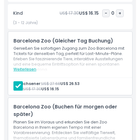
zahlreichen gastronomischen Angeboten. Vom Erkunden
exotischer Lebensräume bis zu Live-Darbietungen
Kind
US$ 17.30
US$ 16.15
-
0
+
verspricht der Zoo Barcelona einen unvergesslichen Tag
(3 - 12 Jahre)
voller tierischer Magie!
Barcelona Zoo (Gleicher Tag Buchung)
Highlights
Genießen Sie sofortigen Zugang zum Zoo Barcelona mit
Tickets für denselben Tag, perfekt für Last-Minute-Pläne.
Erleben Sie faszinierende Tiere, interaktive Ausstellungen
Inklusivleistungen
und eine bequeme Eintrittsoption für einen spontanen
Weiterlesen
Tag in Barcelona.
Einschlüsse
Einlass ohne Anstehen zum Zoo Barcelona
Richtlinie für Kinder und Erwachsene
Erwachsener:
US$ 27.68
US$ 26.53
Picknickbereiche im Freien
Kind:
US$ 17.30
US$ 16.15
Spielplatzbereich für Kinder
Herunterladbare Zoo Barcelona-App in Englisch,
Öffnungszeiten
Spanisch oder Katalanisch mit Karte,
Barcelona Zoo (Buchen für morgen oder
Hintergrundinformationen zu den Tieren, Highlights &
Spielen
später)
Dinge, die Sie wissen sollten
Planen Sie im Voraus und erkunden Sie den Zoo
Barcelona in Ihrem eigenen Tempo mit einer
Vorabreservierung. Entdecken Sie vielfältige Tierwelt,
Ort
thematisierte Lebensräume und familienfreundliche