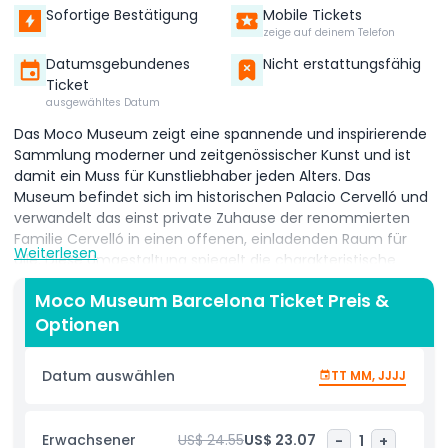
Sofortige Bestätigung
Mobile Tickets
zeige auf deinem Telefon
Datumsgebundenes
Nicht erstattungsfähig
Ticket
ausgewähltes Datum
Das Moco Museum zeigt eine spannende und inspirierende
Sammlung moderner und zeitgenössischer Kunst und ist
damit ein Muss für Kunstliebhaber jeden Alters. Das
Museum befindet sich im historischen Palacio Cervelló und
verwandelt das einst private Zuhause der renommierten
Familie Cervelló in einen offenen, einladenden Raum für
Weiterlesen
alle. Diese Umgestaltung spiegelt die charakteristische
Mission von Moco wider, exklusive, elitäre Räume in
Moco Museum Barcelona Ticket Preis &
zugängliche Kunstorte zu verwandeln, an denen Menschen
Optionen
Kreativität, Kultur und neue Ideen erleben können. Dieser
Ansatz ähnelt Mocos erstem Projekt in Amsterdam, wo das
berühmte Villa Alsberg übernommen wurde, ein Gebäude,
Datum auswählen
TT MM, JJJJ
das traditionell nur den Privilegierten vorbehalten war.
Durch die Öffnung dieser ikonischen Räume für die
Öffentlichkeit bricht das Moco Museum weiterhin Barrieren,
Erwachsener
US$ 24.55
US$ 23.07
-
1
+