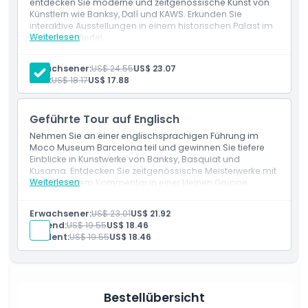
entdecken Sie moderne und zeitgenössische Kunst von
Künstlern wie Banksy, Dalí und KAWS. Erkunden Sie
Öffnungszeiten
interaktive Ausstellungen in einem historischen Palast im
Weiterlesen
Gotischen Viertel.
Einschlüsse
Eintritt zu Attraktionen
Dinge, die Sie wissen sollten
Erwachsener:
US$ 24.55
US$ 23.07
Zutritt zu allen Galerien und Ausstellungen
Kind:
US$ 18.17
US$ 17.88
Ort
Geführte Tour auf Englisch
Nehmen Sie an einer englischsprachigen Führung im
Stornierungsbedingungen
Moco Museum Barcelona teil und gewinnen Sie tiefere
Einblicke in Kunstwerke von Banksy, Basquiat und
Kusama. Entdecken Sie zeitgenössische Meisterwerke mit
Weiterlesen
fachkundigem Kommentar in einer kleinen Gruppe.
Einschlüsse
Eintritt zu Attraktionen
Erwachsener:
US$ 23.01
US$ 21.92
Zutritt zu allen Galerien und Ausstellungen
Jugend:
US$ 19.55
US$ 18.46
Student:
US$ 19.55
US$ 18.46
Bestellübersicht