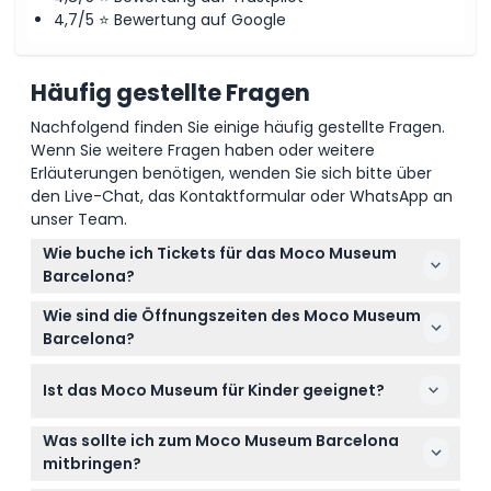
4,7/5 ⭐ Bewertung auf Google
Häufig gestellte Fragen
Nachfolgend finden Sie einige häufig gestellte Fragen.
Wenn Sie weitere Fragen haben oder weitere
Erläuterungen benötigen, wenden Sie sich bitte über
den Live-Chat, das Kontaktformular oder WhatsApp an
unser Team.
Wie buche ich Tickets für das Moco Museum
Barcelona?
Sie können Ihre Tickets ganz einfach online direkt
Wie sind die Öffnungszeiten des Moco Museum
hier auf dieser Website buchen, indem Sie im
Barcelona?
Buchungsprozess Ihr bevorzugtes Datum und
Das Museum ist von Montag bis Donnerstag von
Zeitfenster auswählen.
Ist das Moco Museum für Kinder geeignet?
10:00 bis 19:00 Uhr geöffnet, freitags und samstags
von 10:00 bis 20:00 Uhr und sonntags von 10:00 bis
Ja, Kinder im Alter von 0-6 Jahren haben freien
19:00 Uhr (Änderungen vorbehalten – bitte
Was sollte ich zum Moco Museum Barcelona
Eintritt, Kinder von 0-16 Jahren müssen jedoch von
bestätigen Sie die Zeiten bei der Buchung).
mitbringen?
einem zahlenden Erwachsenen begleitet werden,