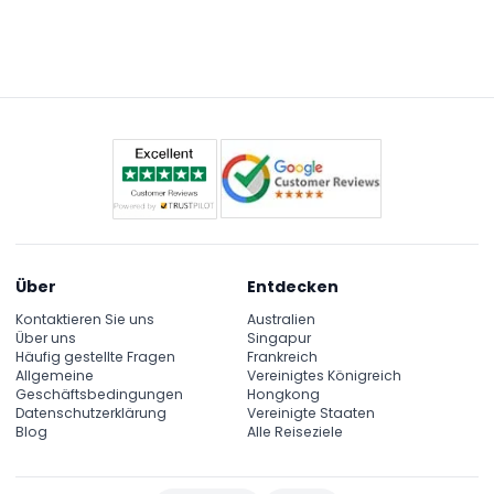
ausprobieren möchten.
Sie können die längste Indoor-Schneerutsche für
Aufbewahrung persönlicher Gegenstände an.
aufregendes Rodeln genießen, schneebezogene
Aktivitäten erleben und die atemberaubende
Aurora Show bewundern – das ganze Jahr über in
einem winterlich gestalteten Indoor-Park.
Über
Entdecken
Kontaktieren Sie uns
Australien
Über uns
Singapur
Häufig gestellte Fragen
Frankreich
Allgemeine
Vereinigtes Königreich
Geschäftsbedingungen
Hongkong
Datenschutzerklärung
Vereinigte Staaten
Blog
Alle Reiseziele