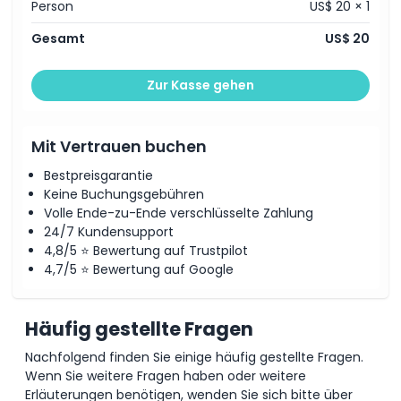
Person
US$ 20 × 1
Öffnungszeiten
Gesamt
US$ 20
Dinge, die Sie wissen sollten
Zur Kasse gehen
Ort
Mit Vertrauen buchen
Wie man dorthin gelangt
Bestpreisgarantie
Keine Buchungsgebühren
Volle Ende-zu-Ende verschlüsselte Zahlung
So lösen Sie ein
24/7 Kundensupport
4,8/5 ⭐ Bewertung auf Trustpilot
Kleiderordnung
4,7/5 ⭐ Bewertung auf Google
Stornierungsbedingungen
Häufig gestellte Fragen
Nachfolgend finden Sie einige häufig gestellte Fragen.
Wenn Sie weitere Fragen haben oder weitere
Erläuterungen benötigen, wenden Sie sich bitte über