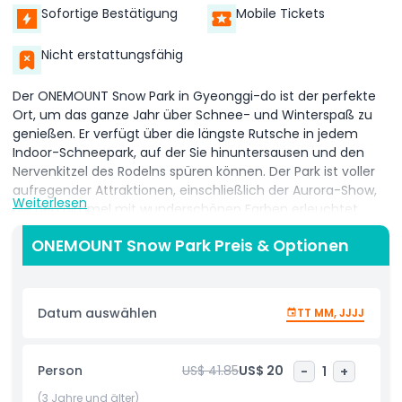
Sofortige Bestätigung
Mobile Tickets
Nicht erstattungsfähig
Der ONEMOUNT Snow Park in Gyeonggi-do ist der perfekte
Ort, um das ganze Jahr über Schnee- und Winterspaß zu
genießen. Er verfügt über die längste Rutsche in jedem
Indoor-Schneepark, auf der Sie hinuntersausen und den
Nervenkitzel des Rodelns spüren können. Der Park ist voller
aufregender Attraktionen, einschließlich der Aurora-Show,
Weiterlesen
die den Himmel mit wunderschönen Farben erleuchtet.
Es gibt auch viele schneebezogene Freizeitaktivitäten, wie
ONEMOUNT Snow Park Preis & Optionen
das Bauen von Schneemännern oder Spielen im Schnee.
Egal, ob Sie Schneeliebhaber sind oder einfach nur Spaß in
winterlicher Atmosphäre suchen, der ONEMOUNT Snow Park
Datum auswählen
TT MM, JJJJ
bietet für jeden etwas.
Der Park befindet sich bei ONE MOUNT und bietet nicht nur
Person
US$ 41.85
US$ 20
-
1
+
Schnee-Spaß. Sie können auch verschiedene Einkaufs- und
Essensmöglichkeiten in der Nähe erkunden, was den Ort
(3 Jahre und älter)