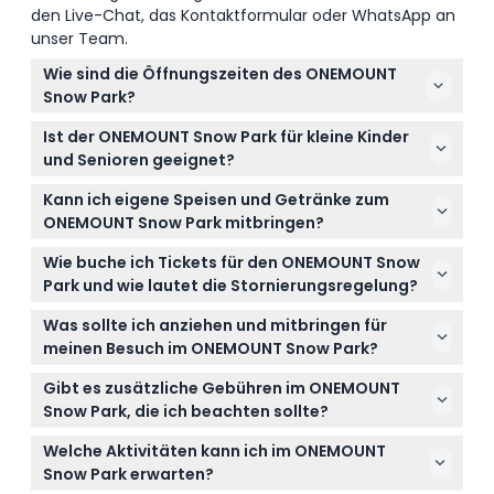
den Live-Chat, das Kontaktformular oder WhatsApp an
unser Team.
Wie sind die Öffnungszeiten des ONEMOUNT
Snow Park?
Der ONEMOUNT Snow Park ist an Wochentagen von
Ist der ONEMOUNT Snow Park für kleine Kinder
10:00 bis 18:00 Uhr geöffnet und am Wochenende
und Senioren geeignet?
von 10:00 bis 20:00 Uhr, wobei der Ticketverkauf
Der Park heißt Besucher ab 3 Jahren willkommen,
eine Stunde vor Schließung endet (Änderungen
Kann ich eigene Speisen und Getränke zum
Kinder unter 3 Jahren haben freien Eintritt, wenn Sie
vorbehalten – bitte bestätigen Sie dies bei der
ONEMOUNT Snow Park mitbringen?
ihren Reisepass mitbringen. Für Senioren oder
Buchung).
Außerhalb mitgebrachte Speisen und Getränke sind
Personen mit gesundheitlichen Problemen wie
Wie buche ich Tickets für den ONEMOUNT Snow
im ONEMOUNT Snow Park nicht erlaubt, planen Sie
Bluthochdruck oder Epilepsie wird der Park jedoch
Park und wie lautet die Stornierungsregelung?
daher, vor Ort oder in der Nähe zu essen.
nicht empfohlen.
Sie können Ihre Tickets online direkt hier auf dieser
Was sollte ich anziehen und mitbringen für
Website buchen. Bitte beachten Sie, dass Tickets
meinen Besuch im ONEMOUNT Snow Park?
nicht erstattungsfähig sind und nicht storniert
Ziehen Sie sich warm an, da der Park das ganze Jahr
werden können, seien Sie also vor der Buchung
Gibt es zusätzliche Gebühren im ONEMOUNT
über winterliche Temperaturen hält. Tragen Sie
sicher in Ihren Plänen.
Snow Park, die ich beachten sollte?
Sicherheitsschuhe, da hohe Absätze und rutschiges
Der Eintritt beinhaltet den ganztägigen Zugang,
Schuhwerk nicht erlaubt sind, und Sie können vor
Welche Aktivitäten kann ich im ONEMOUNT
aber die Schlittschuhmiete kostet 6.000 KRW pro
Ort Schlittschuhe mieten, wenn Sie Eislaufen
Snow Park erwarten?
Stunde, und es fällt eine separate Gebühr für die