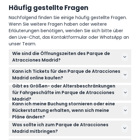
Häufig gestellte Fragen
Nachfolgend finden Sie einige häufig gestellte Fragen.
Wenn Sie weitere Fragen haben oder weitere
Erläuterungen benötigen, wenden Sie sich bitte über
den Live-Chat, das Kontaktformular oder WhatsApp an
unser Team.
Wie sind die Öffnungszeiten des Parque de
Atracciones Madrid?
Der Parque de Atracciones Madrid ist täglich von
Kann ich Tickets für den Parque de Atracciones
12:00 bis 20:00 Uhr geöffnet (änderbar – bitte zum
Madrid online kaufen?
Buchungszeitpunkt bestätigen).
Gibt es Größen- oder Altersbeschränkungen
Ja, Sie können Ihre Tickets ganz einfach online hier
für Fahrgeschäfte im Parque de Atracciones
auf dieser Webseite buchen für einen
Madrid?
reibungslosen und bequemen Eintritt.
Kann ich meine Buchung stornieren oder eine
Ja, einige Fahrgeschäfte haben Größen- und
Rückerstattung erhalten, wenn sich meine
Altersbeschränkungen; Kinder unter 100 cm haben
Pläne ändern?
kostenlosen Eintritt, und Kindertickets gelten für
Tickets sind nicht erstattungsfähig und können
Kinder zwischen 100 cm und 140 cm groß.
Was sollte ich zum Parque de Atracciones
nicht storniert werden, stellen Sie also sicher, dass
Madrid mitbringen?
Ihre Pläne feststehen, bevor Sie buchen.
Bringen Sie bequeme Kleidung und Schuhe,