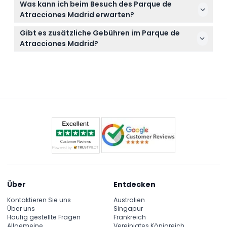
Was kann ich beim Besuch des Parque de
Sonnenschutz und alle notwendigen Dinge für
Atracciones Madrid erwarten?
Kinder mit; Essen und Getränke sind nicht inklusive,
Erwarten Sie einen Tag voller Spaß mit über 30
daher sollten Sie Snacks mitbringen oder das
Gibt es zusätzliche Gebühren im Parque de
Fahrgeschäften in Themenbereichen, darunter
Angebot vor Ort einplanen.
Atracciones Madrid?
aufregende Achterbahnen und familienfreundliche
Einige Attraktionen, wie die Walking Dead
Attraktionen wie Nickelodeon-Land.
Experience, erfordern eine zusätzliche Gebühr, die
im Standardticketpreis nicht enthalten ist.
Über
Entdecken
Kontaktieren Sie uns
Australien
Über uns
Singapur
Häufig gestellte Fragen
Frankreich
Allgemeine
Vereinigtes Königreich