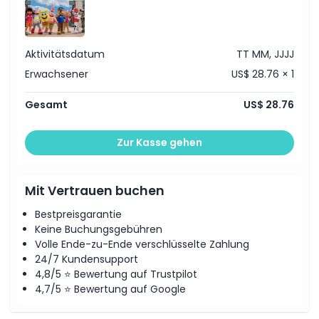
Öffnungszeiten
Aktivitätsdatum
TT MM, JJJJ
Dinge, die Sie wissen sollten
Erwachsener
US$ 28.76 × 1
Gesamt
US$ 28.76
Ort
Zur Kasse gehen
Stornierungsbedingungen
Mit Vertrauen buchen
Bestpreisgarantie
Keine Buchungsgebühren
Volle Ende-zu-Ende verschlüsselte Zahlung
24/7 Kundensupport
4,8/5 ⭐ Bewertung auf Trustpilot
4,7/5 ⭐ Bewertung auf Google