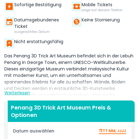
Sofortige Bestätigung
Mobile Tickets
zeige auf deinem Telefon
Datumsgebundenes
Keine Stornierung
Ticket
ausgewähltes Datum
Nicht erstattungsfähig
Das Penang 3D Trick Art Museum befindet sich in der Lebuh
Penang in George Town, einem UNESCO-Weltkulturerbe.
Dieses einzigartige Museum verbindet malaysische Kultur
mit moderner Kunst, um ein unterhaltsames und
spannendes Erlebnis für alle zu schaffen. Wände, Böden
und Decken werden in erstaunliche 3D-Kunstwerke
Weiterlesen
verwandelt, die so realistisch aussehen, dass sie Sie
überraschen werden. Diese kreativen Kunstwerke sind
Penang 3D Trick Art Museum Preis &
perfekt, um lustige und unvergessliche Fotos zu machen.
Optionen
Mit mehr als 40 zu erkundenden Stücken, inklusive
optischer Täuschungen und Skulpturen, können Sie mit den
Ausstellungen interagieren und Teil der Kunst werden.
Datum auswählen
TT MM, JJJJ
Posieren Sie, machen Sie kreative Fotos und lassen Sie Ihrer