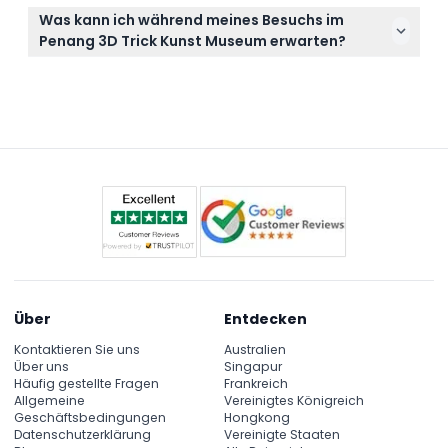
Tickets sind nicht erstattungsfähig und können
Was kann ich während meines Besuchs im
nicht storniert werden. Stellen Sie also sicher, dass
Penang 3D Trick Kunst Museum erwarten?
Ihre Pläne feststehen, bevor Sie buchen.
Sie können interaktive 3D-Wandbilder und optische
Täuschungen genießen, die perfekt für kreative
Fotos sind, mit über 40 Kunstwerken und
lebensgroßen Exponaten zum Erkunden.
Über
Entdecken
Kontaktieren Sie uns
Australien
Über uns
Singapur
Häufig gestellte Fragen
Frankreich
Allgemeine
Vereinigtes Königreich
Geschäftsbedingungen
Hongkong
Datenschutzerklärung
Vereinigte Staaten