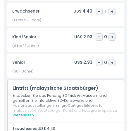
Fantasie freien Lauf, während Sie jeden Raum erkunden.
Dieses Museum ist ein großartiger Ort für einen Besuch mit
Erwachsener
US$ 4.40
-
1
+
Familie und Freunden. Es ist unterhaltsam, interaktiv und
bietet eine besondere Möglichkeit, Kunst und Kultur zu
(13 bis 59 Jahre)
genießen. Egal ob Einheimischer oder Tourist, das Penang
3D Trick Art Museum ist ein Muss für eine einzigartige und
Kind/Senior
US$ 2.93
-
0
+
angenehme Zeit in Penang.
(4 bis 12 Jahre)
Highlights
Senior
US$ 2.93
-
0
+
(60+ Jahre)
Inklusivleistungen
Eintritt (malaysische Staatsbürger)
Richtlinie für Kinder und Erwachsene
Entdecken Sie das Penang 3D Trick Art Museum und
genießen Sie interaktive 3D-Kunstwerke und
Illusionsausstellungen. Ein großartiges Erlebnis für
Ausschlüsse
malaysische Staatsbürger, Kunst und Fotografie spaß zu
Weiterlesen
erleben.
Leistungen
Öffnungszeiten
Eintritt zum Penang 3D Trick Art Museum
Erwachsener:
US$ 4.40