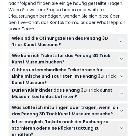
Nachfolgend finden Sie einige häufig gestellte Fragen.
Wenn Sie weitere Fragen haben oder weitere
Erläuterungen benötigen, wenden Sie sich bitte über
den Live-Chat, das Kontaktformular oder WhatsApp an
unser Team.
Wie sind die Öffnungszeiten des Penang 3D
Trick Kunst Museums?
Das Museum ist von Montag bis Freitag von 9:00 bis
Wie kann ich Tickets für das Penang 3D Trick
18:00 Uhr geöffnet und an Wochenenden sowie
Kunst Museum buchen?
Feiertagen von 9:00 bis 20:00 Uhr (Änderungen
Gibt es unterschiedliche Ticketpreise für
Sie können Ihre Tickets ganz einfach online hier auf
vorbehalten – bitte zum Zeitpunkt der Buchung
Einheimische und Touristen im Penang 3D Trick
dieser Website buchen, indem Sie im
bestätigen).
Kunst Museum?
Buchungsprozess Ihr bevorzugtes Datum und den
Ja, malaysische Staatsbürger zahlen RM18 für
Tickettyp auswählen.
Dürfen Kleinkinder das Penang 3D Trick Kunst
Erwachsene und RM12 für Kinder oder Senioren,
Museum kostenlos betreten?
während Nicht-Malaysier für Erwachsene RM28 und
Ja, Kinder im Alter von 0 bis 3 Jahren dürfen
für Kinder RM18 bezahlen.
Was sollte ich mitbringen oder tragen, wenn ich
kostenlos eintreten, Kinder zwischen 4 und 12
das Penang 3D Trick Kunst Museum besuche?
Jahren benötigen ein Kinderticket, das von
Ist es möglich, Tickets nach der Buchung zu
Es ist am besten, Socken im Museum zu tragen, da
Erwachsenen- und Seniorentickets getrennt ist.
stornieren oder eine Rückerstattung zu
Schuhe nicht erlaubt sind, und bequeme Kleidung
erhalten?
erleichtert die Bewegung an den Ausstellungen.