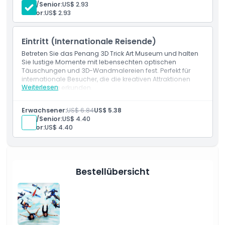
Zugang zu interaktiven 3D-Ausstellungen und
Kind/Senior:
US$ 2.93
Illusionsräumen
Senior:
US$ 2.93
Dinge, die Sie wissen sollten
Gültig nur für malaysische Staatsbürger
Eintritt (Internationale Reisende)
Ort
Betreten Sie das Penang 3D Trick Art Museum und halten
Sie lustige Momente mit lebensechten optischen
Täuschungen und 3D-Wandmalereien fest. Perfekt für
Wie man dorthin gelangt
internationale Besucher, die die kreativen Attraktionen
Weiterlesen
von Penang erkunden.
Leistungen
So lösen Sie ein
Eintritt ins Penang 3D Trick Art Museum
Erwachsener:
US$ 6.84
US$ 5.38
Zugang zu allen thematischen 3D-Kunstbereichen
Kind/Senior:
US$ 4.40
und Fotostationen
Senior:
US$ 4.40
Kleiderordnung
Gültig nur für internationale Reisende
Stornierungsbedingungen
Bestellübersicht