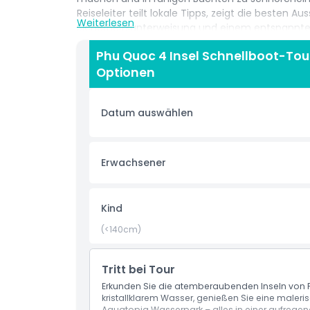
Reiseleiter teilt lokale Tipps, zeigt die besten 
Weiterlesen
Sicherheitsunterweisung und einem entspannte
Sie sich nie gehetzt fühlen. Nach einem unter
Phu Quoc 4 Insel Schnellboot-Tou
leckeren vietnamesischen Mittagessen mit loka
Optionen
dem nächsten Highlight. Zum Abschluss schweb
Welt für unvergessliche Panoramablicke auf die 
Rücktransfer vom Hotel inklusive ist diese Phu Q
Datum auswählen
Paare, Freunde und Familien, die eine einfache
wünschen. Buchen Sie diese Phu Quoc Insel-To
an einem Tag.
Erwachsener
Highlights
Kind
Inklusivleistungen
(<140cm)
Tritt bei Tour
Richtlinie für Kinder und Erwachsene
Erkunden Sie die atemberaubenden Inseln von P
kristallklarem Wasser, genießen Sie eine maler
Abholzeit Abgabedauer
Aquatopia Wasserpark – alles in einer aufrege