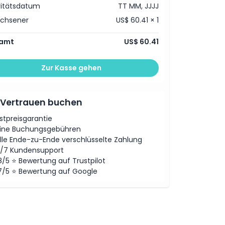
vitätsdatum
TT MM, JJJJ
achsener
US$ 60.41 × 1
amt
US$ 60.41
Zur Kasse gehen
 Vertrauen buchen
stpreisgarantie
ine Buchungsgebühren
lle Ende-zu-Ende verschlüsselte Zahlung
/7 Kundensupport
8/5 ⭐ Bewertung auf Trustpilot
7/5 ⭐ Bewertung auf Google