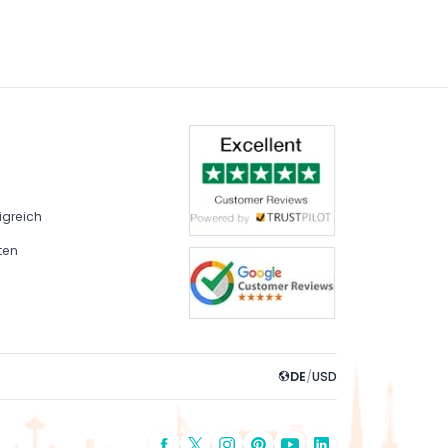
ber die Routen und Inselbesuche können
igreich
ten
DE
/
USD