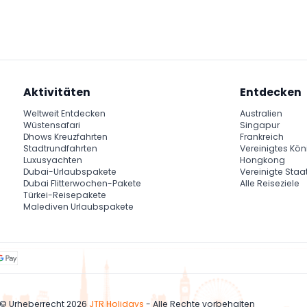
agel, May Rut und Buom Insel mit Schnorcheln und Schwimmen, a
 besonders während der Regenzeit (Mai–Oktober).
Aktivitäten
Entdecken
Weltweit Entdecken
Australien
Wüstensafari
Singapur
Dhows Kreuzfahrten
Frankreich
Stadtrundfahrten
Vereinigtes Kön
Luxusyachten
Hongkong
Dubai-Urlaubspakete
Vereinigte Staa
Dubai Flitterwochen-Pakete
Alle Reiseziele
Türkei-Reisepakete
Malediven Urlaubspakete
© Urheberrecht 2026
JTR Holidays
- Alle Rechte vorbehalten