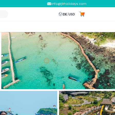
info@jtrholidays.com
DE
/
USD