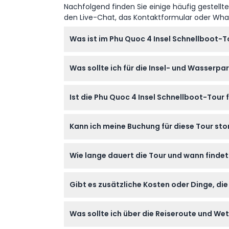
Nachfolgend finden Sie einige häufig gestellt
den Live-Chat, das Kontaktformular oder Wh
Was ist im Phu Quoc 4 Insel Schnellboot-T
Die Tour beinhaltet Hin- und Rücktransfer 
Was sollte ich für die Insel- und Wasserp
und Aquatopia Wasserpark, Mittagessen, F
Sie sollten Badebekleidung, Sonnencreme, e
Ist die Phu Quoc 4 Insel Schnellboot-Tour
Wasserpark komfortabel zu genießen.
Kinder unter 99 cm Körpergröße nehmen koste
Kann ich meine Buchung für diese Tour sto
eingeschränkter Mobilität oder bestimmten 
Leider gilt für diese Tour eine strikte Poli
Wie lange dauert die Tour und wann findet 
sicher zu sein.
Die Ganztagestour dauert ungefähr von 8:00
Gibt es zusätzliche Kosten oder Dinge, die
vorbehalten – bitte bei Buchung bestätigen)
Persönliche Ausgaben und Trinkgelder sind 
Was sollte ich über die Reiseroute und W
Feiertagszuschlag von 395.000 VND pro Per