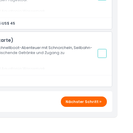
nd Aquatopia Wasserpark
iter
5
US$ 45
karte)
chnellboot-Abenteuer mit Schnorcheln, Seilbahn-
dergrößen nicht verfügbar)
frischende Getränke und Zugang zu
nd Aquatopia Wasserpark
leiter
l
t
Nächster Schritt
dergrößen nicht verfügbar)
iergang am Strand oder eine Aufnahme, während Sie