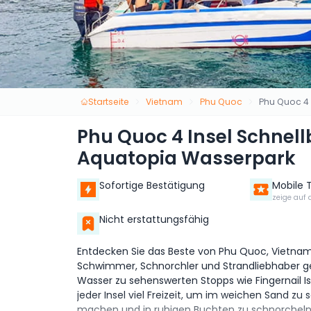
Startseite
Vietnam
Phu Quoc
Phu Quoc 4 
Phu Quoc 4 Insel Schnell
Aquatopia Wasserpark
Sofortige Bestätigung
Mobile 
zeige auf 
Nicht erstattungsfähig
Entdecken Sie das Beste von Phu Quoc, Vietnam 
Schwimmer, Schnorchler und Strandliebhaber gem
Wasser zu sehenswerten Stopps wie Fingernail Is
jeder Insel viel Freizeit, um im weichen Sand z
machen und in ruhigen Buchten zu schnorcheln,