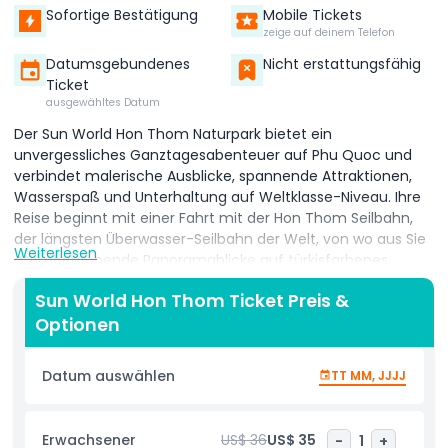
Sofortige Bestätigung
Mobile Tickets
zeige auf deinem Telefon
Datumsgebundenes
Nicht erstattungsfähig
Ticket
ausgewähltes Datum
Der Sun World Hon Thom Naturpark bietet ein
unvergessliches Ganztagesabenteuer auf Phu Quoc und
verbindet malerische Ausblicke, spannende Attraktionen,
Wasserspaß und Unterhaltung auf Weltklasse-Niveau. Ihre
Reise beginnt mit einer Fahrt mit der Hon Thom Seilbahn,
der längsten Überwasser-Seilbahn der Welt, von wo aus Sie
Weiterlesen
atemberaubende Panoramablicke auf türkisfarbenes
Wasser und umliegende Inseln genießen können. Auf der
Sun World Hon Thom Ticket Preis &
Insel Hon Thom angekommen, tauchen Sie ein in den Spaß
Optionen
im Aquatopia Wasserpark, einem der modernsten
Wasserparks in Südostasien. Mit über 20 aufregenden
Rutschen, Wasserspielen und familienfreundlichen
Datum auswählen
TT MM, JJJJ
Attraktionen ist er perfekt für Besucher jeden Alters.
Adrenalinjunkies können den Exotica Park besuchen, um
Achterbahnen und Abenteuerfahrten voller Nervenkitzel zu
Erwachsener
US$ 36
US$ 35
-
1
+