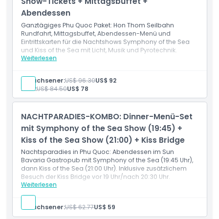
Show-Tickets + Mittagsbuffet +
Getränkegutschein (Bier/Wassermelonensaft an
Abendessen
ausgewählten Verkaufsstellen; Brücke vor 19:00 Uhr &
nach 20:30 Uhr)
Ganztägiges Phu Quoc Paket: Hon Thom Seilbahn
Rundfahrt, Mittagsbuffet, Abendessen-Menü und
Eintrittskarten für die Nachtshows Symphony of the Sea
und Kiss of the Sea mit Licht, Musik und Pyrotechnik.
Weiterlesen
Leistungen
1 Hin- und Rückfahrkarte für die Hon Thom Seilbahn
Eintritt zu: Aquatopia Wasserpark und Exotica Park
Erwachsener:
US$ 96.30
US$ 92
Eintritt zu: Kiss Bridge (Zugang zwischen 07:00-18:30/
Kind:
US$ 84.50
US$ 78
21:00-21:30)
1 Eintrittskarte für die Show Symphony of the Sea
1 Eintrittskarte für die Show Kiss of the Sea
NACHTPARADIES-KOMBO: Dinner-Menü-Set
2-stündiges
Mittagsbuffet
im Mango Restaurant
mit Symphony of the Sea Show (19:45) +
Kiss of the Sea Show (21:00) + Kiss Bridge
Nachtsparadies in Phu Quoc: Abendessen im Sun
Bavaria Gastropub mit Symphony of the Sea (19:45 Uhr),
dann Kiss of the Sea (21:00 Uhr). Inklusive zusätzlichem
Besuch der Kiss Bridge vor 19 Uhr/nach 20:30 Uhr.
Weiterlesen
Leistungen
Abendessen-Menü im Sun Bavaria Gastropub
(Öffnungszeiten: 17:00–22:00 Uhr)
Erwachsener:
US$ 62.77
US$ 59
Eintrittskarte für die Show Symphony of the Sea