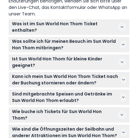
Erläuterungen benötigen, wenden Sie sich bitte über
den Live-Chat, das Kontaktformular oder WhatsApp an
unser Team.
Was ist im Sun World Hon Thom Ticket
enthalten?
Ihr Ticket beinhaltet den Eintritt zur Seilbahn, zum
Was sollte ich für meinen Besuch im Sun World
Aquatopia Wasserpark, zum Exotica Park und zum
Hon Thom mitbringen?
Strandbereich sowie je nach gewähltem Paket
Es ist ratsam, einen Hut und Sonnencreme zum
Zugang zu den Vorstellungen Symphony of the Sea
Ist Sun World Hon Thom für kleine Kinder
Sonnenschutz mitzubringen sowie einen
und Kiss of the Sea.
geeignet?
Badeanzug und ein Wechselkleidungsset, wenn Sie
Kinder unter 99 cm Körpergröße haben freien
den Aquatopia Wasserpark genießen möchten.
Kann ich mein Sun World Hon Thom Ticket nach
Eintritt, während Kinder ab 100 cm den
der Buchung stornieren oder ändern?
Erwachsenenpreis zahlen, daher ist es für Familien
Leider sind keine Stornierungen, Rückerstattungen
geeignet, Kinder müssen jedoch diese
Sind mitgebrachte Speisen und Getränke im
oder Änderungen nach Buchung des Tickets
Größenanforderungen erfüllen.
Sun World Hon Thom erlaubt?
möglich, deshalb sollten Sie vor dem Kauf sicher
Nein, mitgebrachte Speisen und Getränke sind im
sein, dass Ihre Pläne feststehen.
Wie buche ich Tickets für Sun World Hon
Park nicht erlaubt, planen Sie daher, vor Ort
Thom?
Erfrischungen zu kaufen oder vorher zu essen.
Sie können Ihre Tickets einfach online hier auf
Wie sind die Öffnungszeiten der Seilbahn und
dieser Website buchen, um einen reibungslosen
anderer Attraktionen im Sun World Hon Thom?