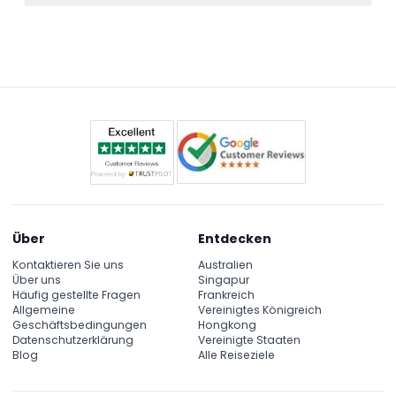
Einlass zu gewährleisten und Ihren Platz vor Ankunft
Die Seilbahn fährt von 9:00 bis 17:00 Uhr, der Exotica
zu sichern.
Park von 9:30 bis 16:45 Uhr, der Aquatopia
Wasserpark von 10:00 bis 16:30 Uhr und der
Strandbereich von 9:30 bis 16:45 Uhr (Änderungen
vorbehalten – bitte bestätigen Sie die Zeiten bei der
Buchung).
Über
Entdecken
Kontaktieren Sie uns
Australien
Über uns
Singapur
Häufig gestellte Fragen
Frankreich
Allgemeine
Vereinigtes Königreich
Geschäftsbedingungen
Hongkong
Datenschutzerklärung
Vereinigte Staaten
Blog
Alle Reiseziele