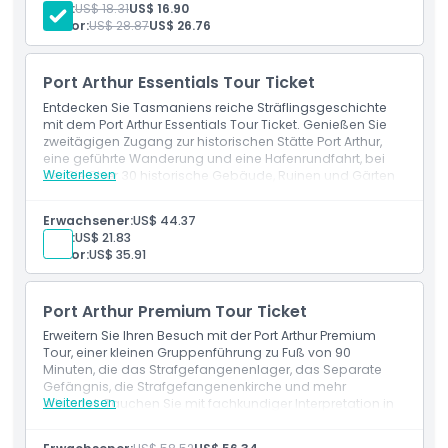
Kind:
US$ 18.31
US$ 16.90
wunderschönen Lage und geisterhaften Legenden ist die
Senior:
US$ 28.87
US$ 26.76
Port Arthur Historische Stätte perfekt für
Ausschlüsse
Geschichtsliebhaber und alle, die ein einzigartiges,
lehrreiches Erlebnis suchen.
Port Arthur Essentials Tour Ticket
Öffnungszeiten
Entdecken Sie Tasmaniens reiche Sträflingsgeschichte
mit dem Port Arthur Essentials Tour Ticket. Genießen Sie
zweitägigen Zugang zur historischen Stätte Port Arthur,
Dinge, die Sie wissen sollten
eine geführte Wanderung und eine Hafenrundfahrt, bei
Weiterlesen
der Sie über 30 historische Gebäude, Ruinen und Gärten
an diesem UNESCO-Weltkulturerbe erkunden.
Ort
Erwachsener:
US$ 44.37
Kind:
US$ 21.83
Senior:
US$ 35.91
Wie man dorthin gelangt
Port Arthur Premium Tour Ticket
So lösen Sie ein
Erweitern Sie Ihren Besuch mit der Port Arthur Premium
Tour, einer kleinen Gruppenführung zu Fuß von 90
Minuten, die das Strafgefangenenlager, das Separate
Kleiderordnung
Gefängnis, die Strafgefangenenkirche und mehr
Weiterlesen
erkundet. Tauchen Sie mit fachkundiger Interpretation in
die tieferen Geschichten hinter den historischen
Gebäuden der Anlage ein. Zusätzlich zum Standard-
Stornierungsbedingungen