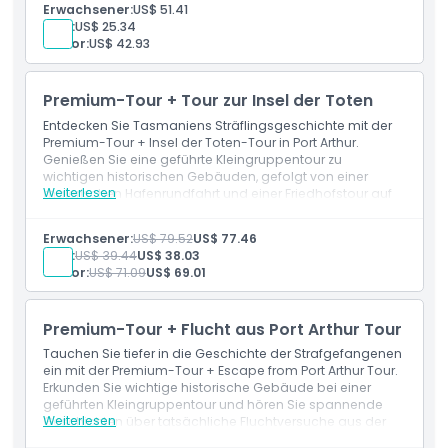
Erwachsener:
US$ 51.41
Tasmaniens erzählt. Eine packende und immersive Tour
Kind:
US$ 25.34
für Geschichtsfreunde und True-Crime-Enthusiasten
Senior:
US$ 42.93
gleichermaßen.
Premium-Tour + Tour zur Insel der Toten
Entdecken Sie Tasmaniens Sträflingsgeschichte mit der
Premium-Tour + Insel der Toten-Tour in Port Arthur.
Genießen Sie eine geführte Kleingruppentour zu
wichtigen historischen Gebäuden, gefolgt von einer
Weiterlesen
malerischen Hafenrundfahrt und einer Friedhofstour auf
der Insel der Toten. Ein tieferes, intensives Erlebnis dieses
ikonischen Ortes.
Erwachsener:
US$ 79.52
US$ 77.46
Kind:
US$ 39.44
US$ 38.03
Senior:
US$ 71.09
US$ 69.01
Premium-Tour + Flucht aus Port Arthur Tour
Tauchen Sie tiefer in die Geschichte der Strafgefangenen
ein mit der Premium-Tour + Escape from Port Arthur Tour.
Erkunden Sie wichtige historische Gebäude bei einer
geführten Kleingruppentour und hören Sie spannende
Weiterlesen
Geschichten über tatsächliche Fluchtversuche aus der
berüchtigten Strafkolonie. Ein faszinierendes und