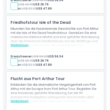
Erwachsener:
US$ 58.52
US$ 56.34
Eintrittsticket erhältlich.
Kind:
US$ 28.95
US$ 26.76
Senior:
US$ 50.10
US$ 47.89
Friedhofstour Isle of the Dead
Erkunden Sie die faszinierende Geschichte von Port Arthur
mit der Isle of the Dead Friedhofstour. Genießen Sie eine
malerische Hafenrundfahrt und eine geführte Wanderung
über die historische Friedhofsinsel, auf der Sträflinge und
Weiterlesen
Siedler beigesetzt wurden. Ein einzigartiger und
bewegender Einblick in Tasmaniens
Sträflingsvergangenheit.
Erwachsener:
US$ 58.52
US$ 56.34
Kind:
US$ 28.95
US$ 26.76
Senior:
US$ 50.10
US$ 47.89
Flucht aus Port Arthur Tour
Entdecken Sie die dramatische Vergangenheit von Port
Arthur mit der Escape from Port Arthur Tour. Begleiten Sie
eine fesselnde, geführte Wanderung, bei der Ihr
energischer Gastgeber aufregende Geschichten über
Weiterlesen
echte Sträflingsfluchten, gewagte Ausbrüche aus
verschiedenen Gefängnissen und die gespenstischen
Landschaften der berüchtigtsten Strafkolonie