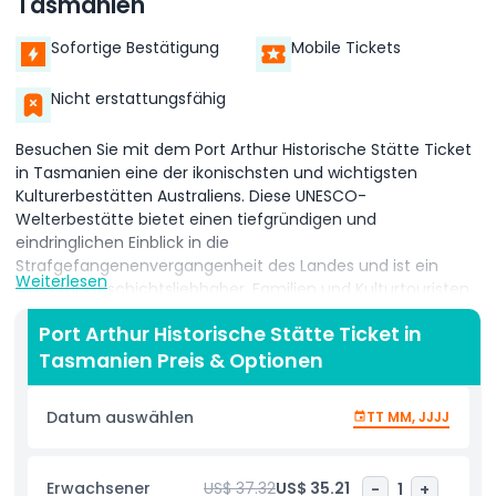
Tasmanien
Sofortige Bestätigung
Mobile Tickets
Nicht erstattungsfähig
Besuchen Sie mit dem Port Arthur Historische Stätte Ticket
in Tasmanien eine der ikonischsten und wichtigsten
Kulturerbestätten Australiens. Diese UNESCO-
Welterbestätte bietet einen tiefgründigen und
eindringlichen Einblick in die
Strafgefangenenvergangenheit des Landes und ist ein
Weiterlesen
Muss für Geschichtsliebhaber, Familien und Kulturtouristen
gleichermaßen. Mit Ihrem Port Arthur Einlassticket genießen
Port Arthur Historische Stätte Ticket in
Sie zwei aufeinanderfolgende Tage Zugang zu dem
Tasmanien Preis & Optionen
weitläufigen 40 Hektar großen Gelände, Heimat von über
30 historischen Gebäuden, Ruinen und restaurierten Gärten.
Höhepunkte sind das Gefängnis, das Separate Prison, die
Datum auswählen
TT MM, JJJJ
Strafgefangenenkirche und das Kommandantenhaus, alle
durch detaillierte Interpretationen und fachkundige
Erzählungen zum Leben erweckt. Ihr Eintritt beinhaltet auch
Erwachsener
US$ 37.32
US$ 35.21
-
1
+