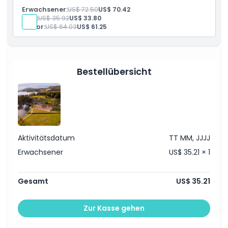
intensives Erlebnis auf dem historischen Gelände von
Erwachsener:
US$ 72.50
US$ 70.42
Port Arthur.
Kind:
US$ 35.92
US$ 33.80
Senior:
US$ 64.03
US$ 61.25
Bestellübersicht
Aktivitätsdatum
TT MM, JJJJ
Erwachsener
US$ 35.21 × 1
Gesamt
US$ 35.21
Zur Kasse gehen