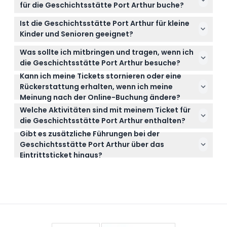
bis 17:00 Uhr geöffnet und an Weihnachten
für die Geschichtsstätte Port Arthur buche?
geschlossen (Änderungen vorbehalten – bitte
Ihr Ticket ist für zwei aufeinanderfolgende Tage
bestätigen Sie die Zeiten bei der Buchung).
Ist die Geschichtsstätte Port Arthur für kleine
gültig, sodass Sie genügend Zeit haben, das
Kinder und Senioren geeignet?
weitläufige Gelände und alle enthaltenen
Ja, Kinder im Alter von 0-6 Jahren haben freien
Aktivitäten zu erkunden.
Was sollte ich mitbringen und tragen, wenn ich
Eintritt, und es gibt ermäßigte Tickets für Senioren
die Geschichtsstätte Port Arthur besuche?
sowie für Inhaber gültiger Renten-, Gesundheits-
Kann ich meine Tickets stornieren oder eine
Tragen Sie bequeme Kleidung in Schichten und
oder Seniorenausweise.
Rückerstattung erhalten, wenn ich meine
stabile Wanderschuhe, da Sie die historischen
Meinung nach der Online-Buchung ändere?
Außenbereiche und Gebäude in Ihrem eigenen
Die Tickets sind nicht erstattungsfähig und können
Tempo erkunden werden.
Welche Aktivitäten sind mit meinem Ticket für
nicht storniert werden, daher ist es wichtig, dass Sie
die Geschichtsstätte Port Arthur enthalten?
am gewählten Besuchstag verfügbar sind.
Gibt es zusätzliche Führungen bei der
Ihr Ticket beinhaltet einen 2-Tage-Attraktionspass,
Geschichtsstätte Port Arthur über das
eine 20-minütige Hafenrundfahrt, Zugang zu über
Eintrittsticket hinaus?
30 historischen Gebäuden und Galerien, einen
Ja, weitere geführte Touren wie die
Download eines digitalen Audioguides sowie
Strafgefangenen-Tour und die Isle of the Dead-
kostenlose Führungen an wichtigen Orten.
Tour sind gegen Aufpreis verfügbar für diejenigen,
die tiefer in die Geschichte der Stätte eintauchen
möchten.