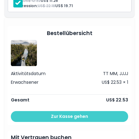
Kind:
US$ 12.32
US$ 11.26
bewahren.
Konzession:
US$ 22.18
US$ 19.71
Highlights
Bestellübersicht
Inklusivleistungen
Richtlinie für Kinder und Erwachsene
Aktivitätsdatum
TT MM, JJJJ
Öffnungszeiten
Erwachsener
US$ 22.53 × 1
Dinge, die Sie wissen sollten
Gesamt
US$ 22.53
Ort
Zur Kasse gehen
Wie man dorthin gelangt
Mit Vertrauen buchen