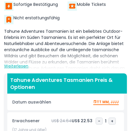
Sofortige Bestätigung
Mobile Tickets
Nicht erstattungsfähig
Tahune Adventures Tasmanien ist ein beliebtes Outdoor-
Erlebnis im Süden Tasmaniens. Es ist ein perfekter Ort für
Naturliebhaber und Abenteuersuchende. Die Anlage bietet
erstaunliche Ausblicke auf die umliegende tasmanische
Wildnis und gibt Besuchern die Möglichkeit, die schönen
Wälder und Flüsse zu erkunden, die Tasmanien berühmt
Weiterlesen
machen. Tahune Adventures Tasmanien dreht sich darum,
eine Verbindung zur Natur zu schaffen und gleichzeitig
Tahune Adventures Tasmanien Preis &
spannende Aktivitäten zu genießen.
Optionen
Eines der Highlights von Tahune Adventures Tasmanien ist
der Tahune AirWalk, ein schwebender Spazierweg hoch
Datum auswählen
TT MM, JJJJ
oben in den Bäumen. Von diesem Weg aus erhält man eine
einzigartige Sicht auf das Blätterdach des Waldes, mit Blick
auf den Huon River und die umliegende tasmanische
Erwachsener
US$ 24.64
US$ 22.53
-
1
+
Wildnis. Das Gehen auf dem AirWalk bietet eine
Vogelperspektive auf die Bäume und die Landschaft und
(17 Jahre und älter)