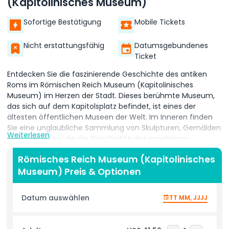
(Kapitolinisches Museum)
Sofortige Bestätigung
Mobile Tickets
Nicht erstattungsfähig
Datumsgebundenes
Ticket
Entdecken Sie die faszinierende Geschichte des antiken
Roms im Römischen Reich Museum (Kapitolinisches
Museum) im Herzen der Stadt. Dieses berühmte Museum,
das sich auf dem Kapitolsplatz befindet, ist eines der
ältesten öffentlichen Museen der Welt. Im Inneren finden
Sie eine unglaubliche Sammlung von Skulpturen, Gemälden
Weiterlesen
und Artefakten, die die Geschichte des mächtigen
Römischen Reiches erzählen.
Römisches Reich Museum (Kapitolinisches
Spazieren Sie durch prächtige Hallen voller Marmorstatuen,
Museum) Preis & Optionen
darunter die ikonische Bronzestatue des Kaisers Marcus
Aurelius. Bewundern Sie berühmte Kunstwerke wie die
Datum auswählen
TT MM, JJJJ
Wölfin von Rom, die die legendäre Gründung der Stadt
darstellt. Das Römische Reich Museum (Kapitolinisches
Museum) zeigt auch antike Inschriften, Mosaike und