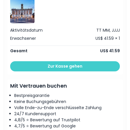
Ausschlüsse
Öffnungszeiten
Aktivitätsdatum
TT MM, JJJJ
Erwachsener
US$ 41.59 × 1
Dinge, die Sie wissen sollten
Gesamt
US$ 41.59
Ort
Zur Kasse gehen
Wie man dorthin gelangt
Mit Vertrauen buchen
So lösen Sie ein
Bestpreisgarantie
Keine Buchungsgebühren
Stornierungsbedingungen
Volle Ende-zu-Ende verschlüsselte Zahlung
24/7 Kundensupport
4,8/5 ⭐ Bewertung auf Trustpilot
4,7/5 ⭐ Bewertung auf Google