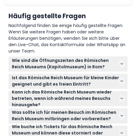
Häufig gestellte Fragen
Nachfolgend finden Sie einige häufig gestellte Fragen.
Wenn Sie weitere Fragen haben oder weitere
Erläuterungen benötigen, wenden Sie sich bitte über
den Live-Chat, das Kontaktformular oder WhatsApp an
unser Team.
Wie sind die Öffnungszeiten des Römischen
Reich Museums (Kapitolmuseum) in Rom?
Das Museum ist täglich von 9:30 bis 15:00 Uhr
Ist das Römische Reich Museum für kleine Kinder
geöffnet, der letzte Einlass erfolgt eine Stunde vor
geeignet und gibt es freien Eintritt?
Schließung (Änderungen vorbehalten – bitte bei
Kann ich das Römische Reich Museum wieder
Kinder im Alter von 0-5 Jahren können das Museum
der Buchung bestätigen). Es ist am 1. Januar, 1. Mai
betreten, wenn ich während meines Besuchs
kostenlos besuchen, was es familienfreundlich und
und 25. Dezember geschlossen.
hinausgehe?
für junge Besucher geeignet macht.
Ein Wiedereintritt ist nach Verlassen des Museums
Was sollte ich für meinen Besuch im Römischen
nicht gestattet, planen Sie Ihren Besuch also so,
Reich Museum mitbringen oder vorbereiten?
dass Sie alles in einem Durchgang genießen
Wie buche ich Tickets für das Römische Reich
Tragen Sie bequeme Schuhe, da Sie eine Weile
können.
Museum und können diese storniert oder
gehen und stehen werden, und beachten Sie, dass