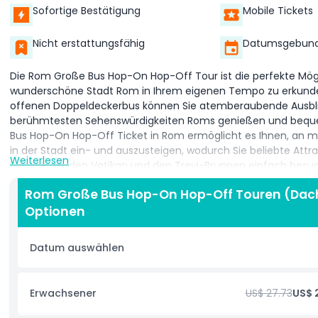
Sofortige Bestätigung
Mobile Tickets
Nicht erstattungsfähig
Datumsgebund
Die Rom Große Bus Hop-On Hop-Off Tour ist die perfekte Mögli
wunderschöne Stadt Rom in Ihrem eigenen Tempo zu erkunde
offenen Doppeldeckerbus können Sie atemberaubende Ausbli
berühmtesten Sehenswürdigkeiten Roms genießen und beque
Bus Hop-On Hop-Off Ticket in Rom ermöglicht es Ihnen, an m
in der Stadt ein- und auszusteigen, wodurch Sie beliebte Attr
Weiterlesen
Kolosseum, den Vatikan und den Trevi-Brunnen einfach besu
Mit einem Große Bus Hop-On Hop-Off Ticket können Sie Rom 
Rom Große Bus Hop-On Hop-Off Touren (Dach 
um den Transport sorgen zu müssen. Der Bus folgt einer gut g
Optionen
die wichtigsten Sehenswürdigkeiten der Stadt abdeckt, und Si
aussteigen, um eine Attraktion zu besichtigen. Wenn Sie berei
Datum auswählen
weiterzufahren, steigen Sie einfach in den nächsten verfügba
Große Bus Hop-On Hop-Off Tour beinhaltet auch einen infor
der Ihnen hilft, mehr über die reiche Geschichte und Kultur de
Erwachsener
US$ 27.73
US$ 2
während der Fahrt zu erfahren.