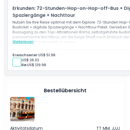
Aktivieren Sie Ihren Pass, indem Sie an einer beliebigen Haltes
einsteigen
Erkunden: 72-Stunden-Hop-on-Hop-off-Bus + Dig
Nach der Aktivierung ist der Pass 48 Stunden gültig
Spaziergänge + Nachttour
Nutzen Sie Ihre Reise optimal mit dem Explore: 72-Stunden Hop
Busticket + digitale Spaziergänge + Nachttour Paket. Genießen 
Buszugang zu den Top-Attraktionen Roms, selbstgeführte Audio
panoramische Nachttour, um die Ewige Stadt nach Einbruch der 
Weiterlesen
wunderschön beleuchtet zu sehen.
Leistungen
72-Stunden Hop-On-Hop-Off-Busticket
Erwachsener:
US$ 51.98
1-stündige panoramische Nachttour
Kind:
US$ 26.02
Kostenlose digitale Spaziergänge
Familie:
US$ 129.98
Audioguides.
Bestellübersicht
Aktivitätsdatum
TT MM, JJJJ