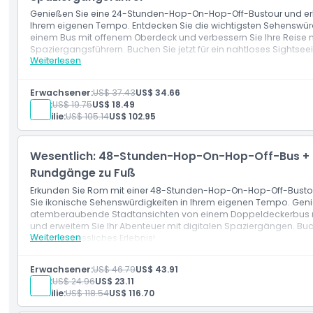
Genießen Sie eine 24-Stunden-Hop-On-Hop-Off-Bustour und er
Ihrem eigenen Tempo. Entdecken Sie die wichtigsten Sehenswürd
Ausschlüsse
einem Bus mit offenem Oberdeck und verbessern Sie Ihre Reise m
Spaziergangsführern. Buchen Sie jetzt für ein nahtloses Sightsee
Weiterlesen
Leistungen
Öffnungszeiten
24-Stunden-Hop-On-Hop-Off-Busticket
Kostenlose digitale Stadtrundgänge
Erwachsener:
US$ 37.43
US$ 34.66
Audioguides
Kind:
US$ 19.75
US$ 18.49
Dinge, die Sie wissen sollten
Wie Einlösen
Familie:
US$ 105.14
US$ 102.95
Aktivieren Sie Ihren Pass, indem Sie an jeder Haltestelle entla
den Bus einsteigen
Ort
Nach der Aktivierung ist der Pass 24 Stunden lang gültig
Wesentlich: 48-Stunden-Hop-On-Hop-Off-Bus + D
Rundgänge zu Fuß
Erkunden Sie Rom mit einer 48-Stunden-Hop-On-Hop-Off-Busto
So lösen Sie ein
Sie ikonische Sehenswürdigkeiten in Ihrem eigenen Tempo. Gen
atemberaubende Stadtansichten von einem Doppeldeckerbus 
und erweitern Sie Ihr Abenteuer mit digitalen Spaziergängen. Buch
Stornierungsbedingungen
Weiterlesen
ein unvergessliches Erlebnis!
Leistungen
48-Stunden-Hop-On-Hop-Off-Busticket
Erwachsener:
US$ 46.79
US$ 43.91
Kostenlose digitale Spaziergänge
Kind:
US$ 24.96
US$ 23.11
Audioführungen
Familie:
US$ 118.54
US$ 116.70
Wie Einlösen