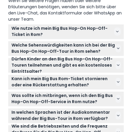
Wenn Sie weitere Fragen haben oder weitere
Erläuterungen benötigen, wenden Sie sich bitte über
den Live-Chat, das Kontaktformular oder WhatsApp an
unser Team.
Wie nutze ich mein Big Bus Hop-On Hop-Off-
Ticket in Rom?
Ihr Ticket ist ab dem ersten Einsteigen in den Bus
Welche Sehenswürdigkeiten kann ich bei der Big
für 24, 48 oder 72 Stunden gültig. Zeigen Sie
Bus Hop-On Hop-Off-Tour in Rom sehen?
einfach Ihren Voucher an jeder Big Bus-Haltestelle,
Dürfen Kinder an den Big Bus Hop-On Hop-Off-
Sie kommen an berühmten Orten wie dem
steigen Sie frei ein und aus und wechseln Sie die
Touren teilnehmen und gibt es ein kostenloses
Kolosseum, dem Vatikan, der Piazza Venezia und
Routen jederzeit innerhalb der Gültigkeitsdauer
Eintrittsalter?
der Spanischen Treppe vorbei und genießen dabei
Ihres Tickets.
Ja! Kinder im Alter von 0-4 Jahren fahren kostenlos,
die atemberaubende Aussicht vom offenen
Kann ich mein Big Bus Rom-Ticket stornieren
während Kinder von 0-15 Jahren von einem
Doppeldeckerbus.
oder eine Rückerstattung erhalten?
zahlenden Erwachsenen begleitet werden müssen.
Leider sind Tickets nicht erstattungsfähig und
Jeder ab 16 Jahren benötigt ein Vollpreisticket.
Was sollte ich mitbringen, wenn ich den Big Bus
können nicht storniert werden. Stellen Sie daher
Hop-On Hop-Off-Service in Rom nutze?
sicher, dass Ihre Pläne vor der Buchung feststehen.
Bringen Sie Ihren Buchungsvoucher (ausgedruckt
In welchen Sprachen ist der Audiokommentar
oder auf dem Handy), bequeme Schuhe,
während der Big Bus-Tour in Rom verfügbar?
Sonnenschutz und eine Kamera mit, um die
Wie sind die Betriebszeiten und die Frequenz
Der Audioguide ist in sieben Sprachen verfügbar,
fantastischen Ausblicke und Sehenswürdigkeiten