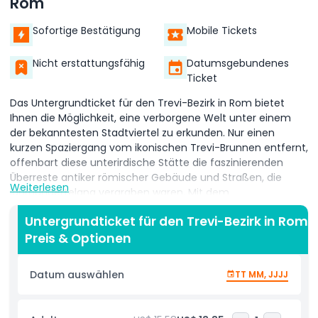
Rom
Sofortige Bestätigung
Mobile Tickets
Nicht erstattungsfähig
Datumsgebundenes
Ticket
Das Untergrundticket für den Trevi-Bezirk in Rom bietet
Ihnen die Möglichkeit, eine verborgene Welt unter einem
der bekanntesten Stadtviertel zu erkunden. Nur einen
kurzen Spaziergang vom ikonischen Trevi-Brunnen entfernt,
offenbart diese unterirdische Stätte die faszinierenden
Überreste antiker römischer Gebäude und Straßen, die
Weiterlesen
jahrhundertelang vergraben waren. Mit dem
Untergrundticket für den Trevi-Bezirk in Rom können Sie
Untergrundticket für den Trevi-Bezirk in Rom
archäologische Schätze entdecken, darunter Teile einer
Preis & Optionen
antiken römischen Domus, Mosaike und Wassersysteme,
die einst mit dem berühmten Aqua Virgo-Aquädukt
verbunden waren.
Datum auswählen
TT MM, JJJJ