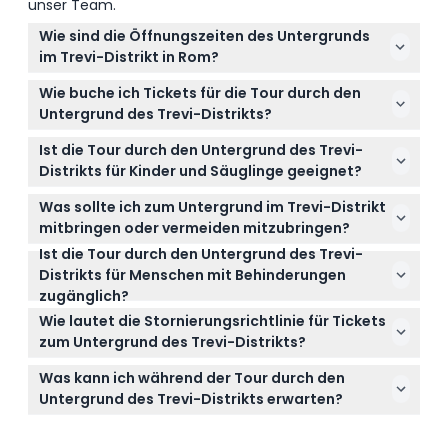
unser Team.
Wie sind die Öffnungszeiten des Untergrunds
im Trevi-Distrikt in Rom?
Der Untergrund im Trevi-Distrikt ist von Dienstag bis
Wie buche ich Tickets für die Tour durch den
Freitag von 11:00 Uhr bis 17:30 Uhr und Samstag
Untergrund des Trevi-Distrikts?
sowie Sonntag von 11:00 Uhr bis 19:00 Uhr geöffnet.
Sie können Ihre Tickets sofort und sicher online
Montags ist geschlossen (Änderungen vorbehalten
Ist die Tour durch den Untergrund des Trevi-
direkt hier auf dieser Website buchen. Wählen Sie
– bitte bestätigen Sie dies bei der Buchung).
Distrikts für Kinder und Säuglinge geeignet?
einfach Ihr bevorzugtes Datum aus und überprüfen
Kinder im Alter von 0-5 Jahren sind frei, müssen
Sie die Verfügbarkeit während des
Was sollte ich zum Untergrund im Trevi-Distrikt
jedoch von einem zahlenden Erwachsenen
Buchungsvorgangs.
mitbringen oder vermeiden mitzubringen?
begleitet werden, und alle Besucher im Alter von 0-
Ist die Tour durch den Untergrund des Trevi-
Vermeiden Sie das Mitbringen von großen Taschen
17 Jahren müssen einen Ausweis mitführen. Stellen
Distrikts für Menschen mit Behinderungen
oder Gepäck, Haustieren sowie gefährlichen
Sie sicher, dass Sie Säuglinge und Kinder bei der
zugänglich?
Gegenständen wie Flaschen, Böllern oder
Gesamtanzahl bei der Buchung berücksichtigen.
Leider ist die Stätte nicht rollstuhlgerecht, daher ist
Laserpointern, da diese im Veranstaltungsort
Wie lautet die Stornierungsrichtlinie für Tickets
sie möglicherweise nicht für Gäste mit
verboten sind.
zum Untergrund des Trevi-Distrikts?
Mobilitätseinschränkungen geeignet.
Bitte beachten Sie, dass alle Tickets nicht
Was kann ich während der Tour durch den
rückerstattbar sind und unter keinen Umständen
Untergrund des Trevi-Distrikts erwarten?
storniert werden können.
Sie entdecken antike römische Ruinen unter dem
Trevi-Brunnen, darunter Überreste einer