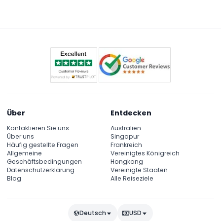
kaiserlichen Domus und das Castellum Aquae
Aquädukt, geführt auf Englisch für etwa 45 Minuten.
Über
Entdecken
Kontaktieren Sie uns
Australien
Über uns
Singapur
Häufig gestellte Fragen
Frankreich
Allgemeine
Vereinigtes Königreich
Geschäftsbedingungen
Hongkong
Datenschutzerklärung
Vereinigte Staaten
Blog
Alle Reiseziele
Deutsch
USD