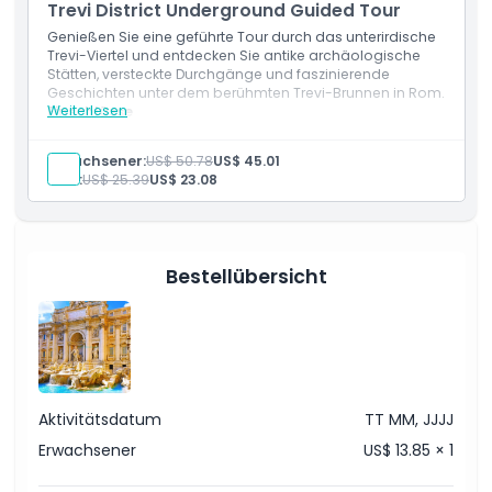
Ausschlüsse
Trevi District Underground Guided Tour
Genießen Sie eine geführte Tour durch das unterirdische
Trevi-Viertel und entdecken Sie antike archäologische
Dinge, die Sie wissen sollten
Stätten, versteckte Durchgänge und faszinierende
Geschichten unter dem berühmten Trevi-Brunnen in Rom.
Weiterlesen
Einschlüsse
Ort
Eintritt zu: Trevi Bezirksuntergrund, Trevi Brunnen
Englischsprachiger Reiseführer
Erwachsener:
US$ 50.78
US$ 45.01
45-minütige Tour
Kind:
US$ 25.39
US$ 23.08
Wie man dorthin gelangt
Stornierungsbedingungen
Bestellübersicht
Aktivitätsdatum
TT MM, JJJJ
Erwachsener
US$ 13.85 × 1