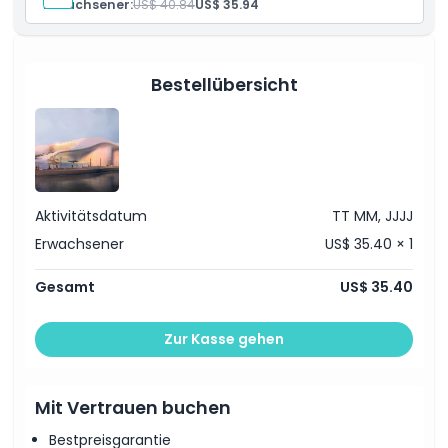
Dinge, die Sie wissen sollten
Erwachsener:
US$ 40.84
US$ 35.94
Ort
Bestellübersicht
Kleiderordnung
Stornierungsbedingungen
Aktivitätsdatum
TT MM, JJJJ
Erwachsener
US$ 35.40 × 1
Gesamt
US$ 35.40
Zur Kasse gehen
Mit Vertrauen buchen
Bestpreisgarantie