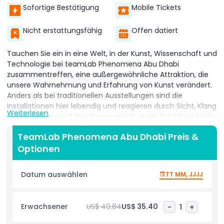
Sofortige Bestätigung
Mobile Tickets
Nicht erstattungsfähig
Offen datiert
Tauchen Sie ein in eine Welt, in der Kunst, Wissenschaft und
Technologie bei teamLab Phenomena Abu Dhabi
zusammentreffen, eine außergewöhnliche Attraktion, die
unsere Wahrnehmung und Erfahrung von Kunst verändert.
Anders als bei traditionellen Ausstellungen sind die
Installationen hier lebendig und reagieren durch Sicht, Klang
Weiterlesen
und Berührung auf Ihre Anwesenheit. Jeder Schritt und jede
Bewegung, die Sie machen, wird Teil des Kunstwerks und
TeamLab Phenomena Abu Dhabi Preis &
verwandelt es in Echtzeit. Die weitläufigen digitalen
Optionen
Umgebungen sind dafür ausgelegt, sich mit ihrer
Umgebung und den Menschen, die mit ihnen interagieren,
weiterzuentwickeln, sodass keine zwei Besuche jemals
Datum auswählen
TT MM, JJJJ
gleich sind. Muster verändern sich, Farben fließen und
Klänge entstehen, wenn Sie mit dem Raum interagieren,
wodurch jede Reise einzigartig, persönlich und
Erwachsener
US$ 40.84
US$ 35.40
-
1
+
unvergesslich wird. Mehr als nur eine Galerie ist teamLab
Phenomena Abu Dhabi eine immersive Welt, die Kreativität,