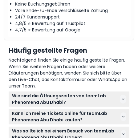
Keine Buchungsgebühren
Volle Ende-zu-Ende verschlüsselte Zahlung
24/7 Kundensupport
4,8/5 ⭐ Bewertung auf Trustpilot
4,7/5 ⭐ Bewertung auf Google
Häufig gestellte Fragen
Nachfolgend finden Sie einige häufig gestellte Fragen.
Wenn Sie weitere Fragen haben oder weitere
Erläuterungen benötigen, wenden Sie sich bitte über
den Live-Chat, das Kontaktformular oder WhatsApp an
unser Team.
Wie sind die Öffnungszeiten von teamLab
Phenomena Abu Dhabi?
teamLab Phenomena Abu Dhabi ist täglich von
Kann ich meine Tickets online für teamLab
10:00 bis 22:00 Uhr geöffnet, der letzte Einlass ist um
Phenomena Abu Dhabi kaufen?
20:30 Uhr (Änderungen vorbehalten – bitte bei der
Ja, Sie können Ihre Tickets bequem online hier auf
Buchung bestätigen).
Was sollte ich bei einem Besuch von teamLab
dieser Webseite buchen, um Ihren Platz für das
Phenomena Abu Dhabi tragen?