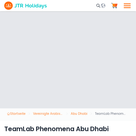
Mobile Search Opene
Startseite
Vereinigte Arabische Emirate
Abu Dhabi
TeamLab Phenomena Abu Dhabi
TeamLab Phenomena Abu Dhabi