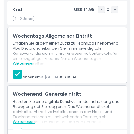
Neugier und Staunen inspiriert. Es ist ein Ort, an dem Kunst
Kind
US$ 14.98
-
0
+
interaktiv wird, wo Sie nicht nur beobachten, sondern
teilnehmen. Perfekt für Familien, Freunde und Besucher
(4-12 Jahre)
jeden Alters verbindet dieses Erlebnis Kultur und Innovation
auf eine Weise, die Sie begeistern wird.
Wochentags Allgemeiner Eintritt
Erhalten Sie allgemeinen Zutritt zu TeamLab Phenomena
Abu Dhabi und erkunden Sie immersive digitale
Highlights
Kunstwerke, die sich mit Ihrer Anwesenheit entwickeln, für
ein einzigartiges Erlebnis. Nur an Wochentagen
Weiterlesen
Öffnungszeiten
Inklusivleistungen
Tägliche Öffnungszeiten: 10:00 bis 22:00 Uhr
Letzter Einlass des Tages: 20:00 Uhr
Erwachsener:
US$ 40.84
US$ 35.40
NUR ERWACHSENE (18+): Mittwoch & Donnerstag 18:00
Richtlinie für Kinder und Erwachsene
bis 22:00 Uhr
Letzter Einlass für Gäste unter 18 Jahren: 17:00 Uhr
Wochenend-Generaleintritt
Ausschlüsse
Betreten Sie eine digitale Kunstwelt, in der Licht, Klang und
Bewegung auf Sie reagieren. Das Wochenendticket
beinhaltet interaktive Installationen in den Nass- und
Trockenbereichen mit schwebenden Formen, sich
Öffnungszeiten
Weiterlesen
verändernden Landschaften und von der Natur
inspirierten Bildern.