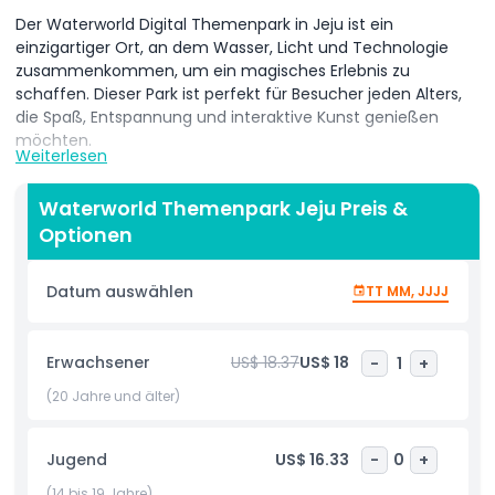
Der Waterworld Digital Themenpark in Jeju ist ein
einzigartiger Ort, an dem Wasser, Licht und Technologie
zusammenkommen, um ein magisches Erlebnis zu
schaffen. Dieser Park ist perfekt für Besucher jeden Alters,
die Spaß, Entspannung und interaktive Kunst genießen
möchten.
Weiterlesen
Beim Betreten treten Sie in eine Welt wasserbezogener
Attraktionen, leuchtender Lichter und traumhafter Klänge
Waterworld Themenpark Jeju Preis &
ein. Es gibt 12 einzigartige Themenbereiche, die jeweils
Optionen
darauf ausgelegt sind, Ihnen ein anderes Erlebnis zu bieten.
Gehen Sie durch funkelnde Tunnel, beobachten Sie, wie
Datum auswählen
TT MM, JJJJ
bunte Brunnen zur Musik tanzen, und sehen Sie digitale
Projektionen, die Wasser zum Leben erwecken. Jede Ecke
des Parks bietet etwas Spannendes zum Sehen und
Erwachsener
US$ 18.37
US$ 18
-
1
+
Entdecken.
(20 Jahre und älter)
Familien mit Kindern werden die interaktiven
Wasserspielbereiche lieben, in denen Kinder in einer
sicheren und kreativen Umgebung planschen und Spaß
Jugend
US$ 16.33
-
0
+
haben können. Paare und Freunde können einen ruhigen
(14 bis 19 Jahre)