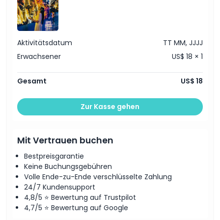
Ausschlüsse
Öffnungszeiten
Aktivitätsdatum
TT MM, JJJJ
Erwachsener
US$ 18 × 1
Dinge, die Sie wissen sollten
Gesamt
US$ 18
Ort
Zur Kasse gehen
Stornierungsbedingungen
Mit Vertrauen buchen
Bestpreisgarantie
Keine Buchungsgebühren
Volle Ende-zu-Ende verschlüsselte Zahlung
24/7 Kundensupport
4,8/5 ⭐ Bewertung auf Trustpilot
4,7/5 ⭐ Bewertung auf Google