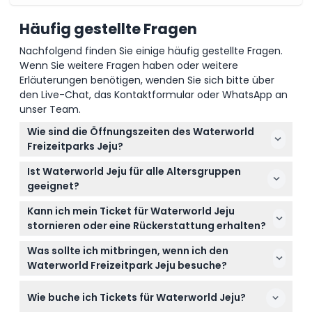
Häufig gestellte Fragen
Nachfolgend finden Sie einige häufig gestellte Fragen.
Wenn Sie weitere Fragen haben oder weitere
Erläuterungen benötigen, wenden Sie sich bitte über
den Live-Chat, das Kontaktformular oder WhatsApp an
unser Team.
Wie sind die Öffnungszeiten des Waterworld
Freizeitparks Jeju?
Waterworld Jeju ist täglich von 10:00 Uhr bis 20:00
Ist Waterworld Jeju für alle Altersgruppen
Uhr geöffnet, der letzte Einlass ist um 19:00 Uhr
geeignet?
(Änderungen vorbehalten – bitte zum
Ja, Waterworld Jeju heißt Besucher jeden Alters
Buchungszeitpunkt bestätigen).
Kann ich mein Ticket für Waterworld Jeju
willkommen. Kinder unter 36 Monaten haben mit
stornieren oder eine Rückerstattung erhalten?
Altersnachweis freien Eintritt.
Tickets für Waterworld Jeju sind nicht erstattbar
Was sollte ich mitbringen, wenn ich den
und können nicht storniert werden; wählen Sie Ihr
Waterworld Freizeitpark Jeju besuche?
Datum daher sorgfältig vor der Buchung aus.
Bringen Sie Badebekleidung, ein Handtuch und
Wie buche ich Tickets für Waterworld Jeju?
bequeme Kleidung mit, wenn Sie die