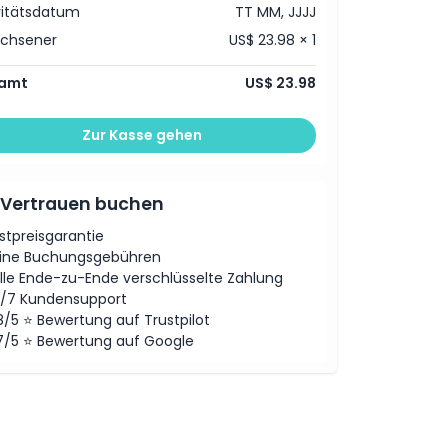
vitätsdatum
TT MM, JJJJ
achsener
US$ 23.98 × 1
amt
US$ 23.98
Zur Kasse gehen
 Vertrauen buchen
stpreisgarantie
ine Buchungsgebühren
lle Ende-zu-Ende verschlüsselte Zahlung
/7 Kundensupport
8/5 ⭐ Bewertung auf Trustpilot
7/5 ⭐ Bewertung auf Google