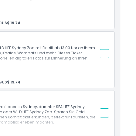
Zoo, gültig bis 13:00 Uhr
9
US$ 19.74
D LIFE Sydney Zoo mit Eintritt ab 13:00 Uhr an Ihrem
, Koalas, Wombats und mehr. Dieses Ticket
onellen digitalen Fotos zur Erinnerung an Ihren
ydney Zoo, gültig ab 13:00 Uhr
9
US$ 19.74
ttraktionen in Sydney, darunter SEA LIFE Sydney
oder WILD LIFE Sydney Zoo. Sparen Sie Geld,
en Kombiticket erkunden, perfekt für Touristen, die
noramablick erleben möchten.
s SEA LIFE Sydney Aquarium, Madame Tussauds, Sydney