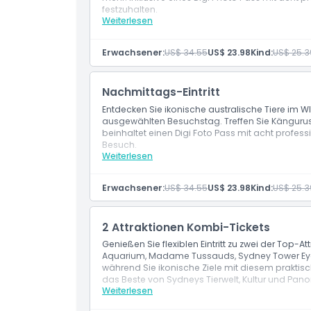
Richtlinie für Kinder und Erwachsene
festzuhalten.
Weiterlesen
Leistungen
Morgendatum Eintritt in den WILD LIFE Sydney 
Ausschlüsse
Digi Photo Pass mit 8 digitalen Fotos
Erwachsener:
US$ 34.55
US$ 23.98
Kind:
US$ 25.3
Nicht geeignet für
Nachmittags-Eintritt
Entdecken Sie ikonische australische Tiere im WIL
Öffnungszeiten
ausgewählten Besuchstag. Treffen Sie Kängurus
beinhaltet einen Digi Foto Pass mit acht professi
Besuch.
Weiterlesen
Leistungen
Dinge, die Sie wissen sollten
Nachmittagsdatierter Eintritt zum WILD LIFE S
Digi Foto Pass mit 8 digitalen Fotos
Erwachsener:
US$ 34.55
US$ 23.98
Kind:
US$ 25.3
Ort
2 Attraktionen Kombi-Tickets
Stornierungsbedingungen
Genießen Sie flexiblen Eintritt zu zwei der Top-A
Aquarium, Madame Tussauds, Sydney Tower Eye 
während Sie ikonische Ziele mit diesem praktisch
das Beste von Sydneys Tierwelt, Kultur und Pa
Weiterlesen
Leistungen
Eintritt zu zwei Attraktionen Ihrer Wahl au