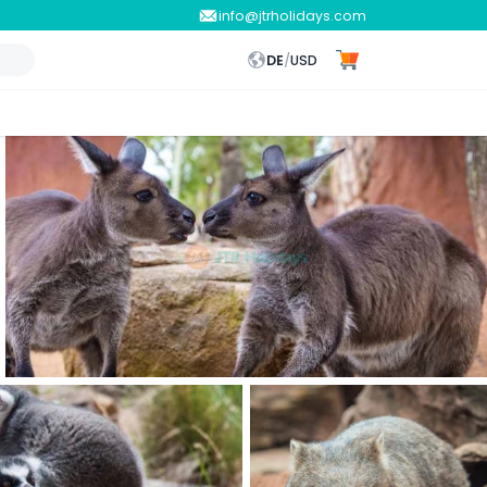
info@jtrholidays.com
DE
/
USD