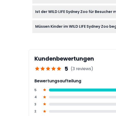
Tickets für den WILD LIFE Sydney Zoo sind ni
Ist der WILD LIFE Sydney Zoo für Besucher
der Buchung.
Ja, der Zoo ist so gestaltet, dass er für Rei
Müssen Kinder im WILD LIFE Sydney Zoo be
Ja, alle Besucher unter 15 Jahren müssen a
werden.
Kundenbewertungen
5
(3 reviews)
Bewertungsaufteilung
5
4
3
2