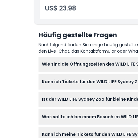
Stadtbeobachtungsplattformen und einheim
Flexible Eintritte für ein nahtloses Sightsee
US$ 23.98
Wissenswertes
Genießen Sie die Flexibilität der offenen 
immer es Ihnen passt.
Links zur Vorbuchung von Zeitfenstern:
Häufig gestellte Fragen
WILD LIFE Sydney
Madame Tussauds Sydney
Nachfolgend finden Sie einige häufig gestellt
Sydney Tower Eye
den Live-Chat, das Kontaktformular oder Wh
Wie sind die Öffnungszeiten des WILD LIFE
Der WILD LIFE Sydney Zoo ist täglich von 10:0
Kann ich Tickets für den WILD LIFE Sydney 
dies bei der Buchung).
Ja, Sie können Ihre Tickets ganz einfach hi
Ist der WILD LIFE Sydney Zoo für kleine Ki
Der Zoo heißt Kinder ab 3 Jahren willkommen
Was sollte ich bei einem Besuch im WILD L
Kleinkindern wird ein Besuch jedoch nicht e
Bringen Sie bequeme Schuhe zum Gehen mit,
Kann ich meine Tickets für den WILD LIFE 
genießen.