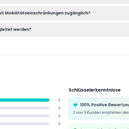
cht erstattungsfähig und können nicht storniert werden. Seien Sie 
 mit Mobilitätseinschränkungen zugänglich?
sende mit eingeschränkter Mobilität zugänglich ist, damit jeder die
gleitet werden?
us Sicherheits- und Aufsichtsgründen während ihres Besuchs vo
Schlüsselerkenntnisse
3
100% Positive Bewertu
0
3 von 3 Kunden empfehlen dies
0
0