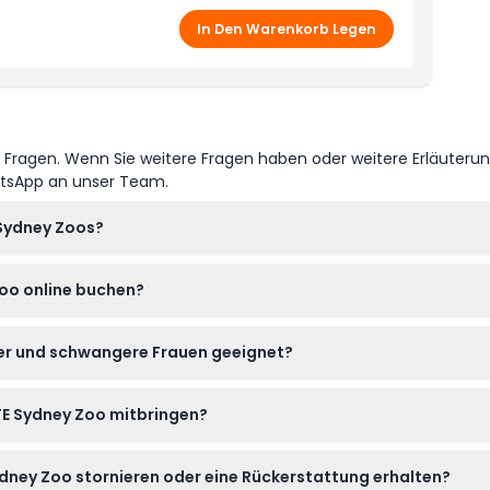
ischen Wildtiererlebnissen
ing-Abenteuer in Sydney
In Den Warenkorb Legen
Buchung und besuchen Sie diese Tour-Option wann
e Fragen. Wenn Sie weitere Fragen haben oder weitere Erläuteru
atsApp an unser Team.
 Sydney Zoos?
0 bis 17:00 Uhr geöffnet, der letzte Einlass ist um 16:00 Uhr (Än
Zoo online buchen?
er auf dieser Webseite online buchen, um einen reibungslosen Ein
nder und schwangere Frauen geeignet?
, Kleinkinder unter 3 Jahren haben freien Eintritt mit Ausweis.
IFE Sydney Zoo mitbringen?
mpfohlen.
 eine Kamera, um Tiermomente festzuhalten, und wettergerech
Sydney Zoo stornieren oder eine Rückerstattung erhalten?