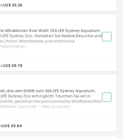
96
US$ 35.26
isierten Besuch
hen Stadtansichten je nach gewählter Attraktion
Buchung und besuchen Sie diese Tour-Option wann
rei Attraktionen Ihrer Wahl: SEA LIFE Sydney Aquarium,
LIFE Sydney Zoo. Genießen Sie flexible Besuche und
gen, Promi-Wachsbilder, panoramische
aket erleben.
Sydney Aquarium, Madame Tussauds, Sydney Tower Eye
90
US$ 38.78
llen Reiseplan
rlebnissen, Stadtaussichtsplattformen und Promi-
t, das den Eintritt zum SEA LIFE Sydney Aquarium,
Buchung und besuchen Sie diese Tour-Option wann
FE Sydney Zoo ermöglicht. Tauchen Sie ein in
ominente, genießen Sie panoramische Stadtansichten
ldtieren ganz nah – alles an einem
ame Tussauds, Sydney Tower Eye und WILD LIFE
4
US$ 45.84
sbüsten von Prominenten,