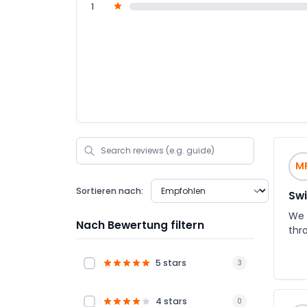
1
M
Sortieren nach:
Swi
We 
Nach Bewertung filtern
thr
5 stars
3
4 stars
0