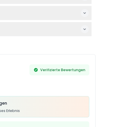
sich also bitte sicher über Ihre Pläne vor
 Tierwelt erleben kann.
n einem Erwachsenen ab 18 Jahren begleitet
Verifizierte Bewertungen
ngen
es Erlebnis