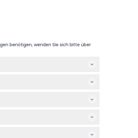
ngen benötigen, wenden Sie sich bitte über
derungen vorbehalten – bitte bestätigen Sie
lass zu gewährleisten.
 Schwangeren Frauen und sehr kleinen
te Kleidung, um Ihren Tag voll zu