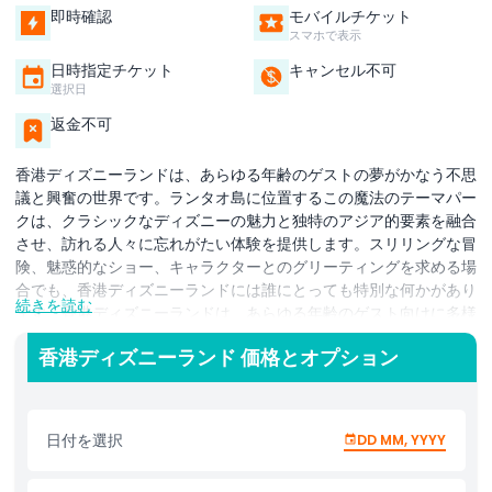
即時確認
モバイルチケット
スマホで表示
日時指定チケット
キャンセル不可
選択日
返金不可
香港ディズニーランドは、あらゆる年齢のゲストの夢がかなう不思
議と興奮の世界です。ランタオ島に位置するこの魔法のテーマパー
クは、クラシックなディズニーの魅力と独特のアジア的要素を融合
させ、訪れる人々に忘れがたい体験を提供します。スリリングな冒
険、魅惑的なショー、キャラクターとのグリーティングを求める場
合でも、香港ディズニーランドには誰にとっても特別な何かがあり
続きを読む
ます。香港ディズニーランドは、あらゆる年齢のゲスト向けに多様
なアトラクションとエンターテインメントを提供しています。エキ
香港ディズニーランド 価格とオプション
サイティングなライドのスリルを体験し、お気に入りのディズニー
キャラクターとの写真撮影を楽しみ、ライブパフォーマンスやパレ
ードを目撃してください。ハイライトには、パークの中心的存在で
あるキャッスル・オブ・マジカル・ドリームズや、先進技術で人気
日付を選択
DD MM, YYYY
映画の世界へと訪問者をいざなう初のフローズンをテーマにしたエ
リア、ワールド・オブ・フローズンなどがあります。