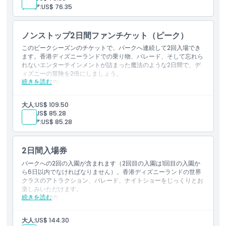
シニア:
US$ 76.35
ノンストップ2日間ファンチケット（ピーク）
このピークシーズンのチケットで、パークへ連続して2回入場でき
ます。香港ディズニーランドでの乗り物、パレード、そして忘れら
れないエンターテインメントが詰まった魔法のような2日間で、デ
ィズニーの冒険を2倍にしましょう。
続きを読む
含まれるもの
ピークシーズン中に連続して2回パークを訪れることをお楽し
みください。
大人:
US$ 109.50
ライド、ショー、ディズニーの魔法を満喫する2日間で、楽し
子供:
US$ 85.28
さが2倍になります。
シニア:
US$ 85.28
2日間入場券
パークへの2回の入園が含まれます（2回目の入園は1回目の入園か
ら6日以内でなければなりません）。香港ディズニーランドの世界
クラスのアトラクション、パレード、ナイトショーをじっくりとお
楽しみいただけます。
続きを読む
含まれるもの
パークへの2回の入園が含まれます（2回目の入園は初回の入
園から6日以内でなければなりません）。
大人:
US$ 144.30
香港ディズニーランドで、より多くのアトラクションやパレー