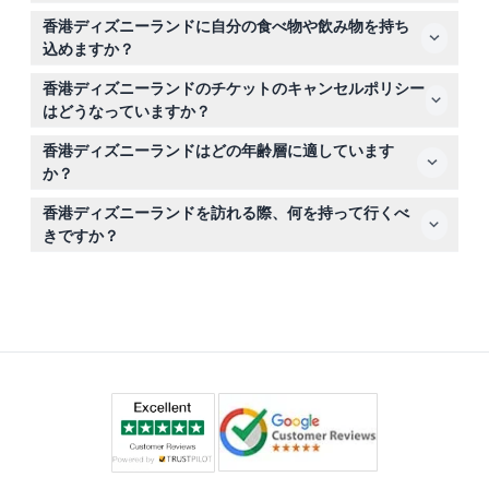
要です。
ご確認ください）。
3歳未満の子どもは無料入場でき、チケットや事前登録は
香港ディズニーランドに自分の食べ物や飲み物を持ち
必要ありません。
込めますか？
はい、インスタントラーメンのようにお湯が必要なものも
香港ディズニーランドのチケットのキャンセルポリシー
含め、ご自身で消費する食べ物や飲み物の持ち込みが可能
はどうなっていますか？
です。
チケットは返金不可で、いかなる理由でもキャンセルでき
香港ディズニーランドはどの年齢層に適しています
ませんので、ご予約前に予定を確実にご確認ください。
か？
もちろんです！パークはすべての年齢層に対応しており、
香港ディズニーランドを訪れる際、何を持って行くべ
大人（12歳〜59歳）、子ども（3歳〜11歳）、シニア（60
きですか？
歳以上）向けの各種カテゴリーがあり、3歳未満は無料入
歩きやすい靴、天候に適した服装、ご予約確認書をお持ち
場となっています。
ください。また、ご自身のスナックや飲み物も持ち込み可
能です。