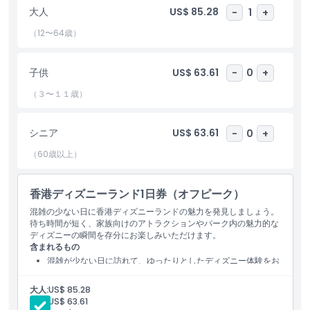
大人
US$ 85.28
-
1
+
（12〜64歳）
ハイライト
子供
US$ 63.61
-
0
+
含まれるもの
（３〜１１歳）
子供／大人ポリシー
シニア
US$ 63.61
-
0
+
営業時間
（60歳以上）
注意事項
香港ディズニーランド1日券（オフピーク）
混雑の少ない日に香港ディズニーランドの魅力を発見しましょう。
待ち時間が短く、家族向けのアトラクションやパーク内の魅力的な
場所
ディズニーの瞬間を存分にお楽しみいただけます。
含まれるもの
混雑が少ない日に訪れて、ゆったりとしたディズニー体験をお
行き方
楽しみください。
アトラクションを巡り、キャラクターに会い、待ち時間の短さ
大人:
US$ 85.28
を満喫しましょう。
子供:
US$ 63.61