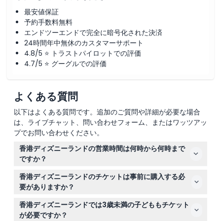
最安値保証
予約手数料無料
エンドツーエンドで完全に暗号化された決済
24時間年中無休のカスタマーサポート
4.8/5 ⭐ トラストパイロットでの評価
4.7/5 ⭐ グーグルでの評価
よくある質問
以下はよくある質問です。追加のご質問や詳細が必要な場合
は、ライブチャット、問い合わせフォーム、またはワッツアッ
プでお問い合わせください。
香港ディズニーランドの営業時間は何時から何時まで
ですか？
香港ディズニーランドの通常の営業時間は、平日は午前10
香港ディズニーランドのチケットは事前に購入する必
時30分から午後8時まで、週末は午前10時から午後8時30
要がありますか？
分までですが、祝日や特別イベントにより変動する場合が
はい、パーク入場を確保するために、このウェブサイトを
ありますので、ご予約時に最新のスケジュールをご確認く
香港ディズニーランドでは3歳未満の子どももチケット
通じてオンラインで事前にチケットの予約および購入が必
ださい（変更されることがありますので、ご予約時に必ず
が必要ですか？