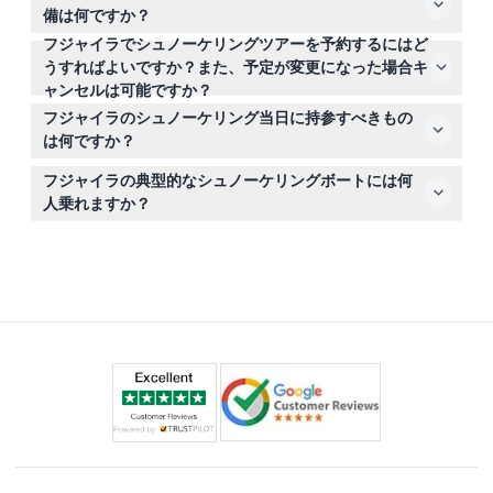
も基本的な泳力が必要です。8歳から9歳の子供は、基本
す。
備は何ですか？
的な泳力を持つ親の同伴が必要です。
フジャイラでシュノーケリングツアーを予約するにはど
シュノーケリング体験には、認定プロインストラクターが
うすればよいですか？また、予定が変更になった場合キ
提供するマスク、シュノーケル、フィン、ライフジャケッ
ャンセルは可能ですか？
ト、無制限のソフトドリンクと水が含まれます。
予約はこのウェブサイトを通じてオンラインで行い、空き
フジャイラのシュノーケリング当日に持参すべきもの
状況も確認できます。24時間以上前のキャンセルは、送
は何ですか？
迎や銀行手数料以外は無料です。24時間以内のキャンセ
有効なオリジナルパスポートまたはエミレーツID、水着、
ルは全額請求されます。
フジャイラの典型的なシュノーケリングボートには何
日焼け止め、タオルを持参してください。必要なシュノー
人乗れますか？
ケリング装備は現地で提供されます。
ボートは最大12名を収容でき、ディッバロックなどの人気
スポットへは他の参加者と一緒に乗船する場合がありま
す。