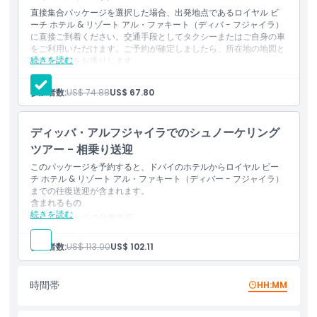
ボート上ではリフレッシュできるよう、無料のソフトドリンクと水
直接集合パッケージを選択した場合、出発地点であるロイヤル ビ
をご用意しており、さらに多くシュノーケリングを楽しむためのエ
ーチ ホテル & リゾート アル・ファキート（ディバ - フジャイラ）
ネルギーを補給できます。
に直接ご到着ください。交通手段としてタクシーまたはご自身の車
をご利用いただけます。ご予約が確定しましたら、所在地の地図と
続きを読む
連絡先情報をお送りします。
含まれるもの
フジャイラでの特定のシュノーケリング場所は設けておらず、ツア
ソフトドリンクと水の飲み放題
参加者数:
US$ 74.88
US$ 67.80
マスク、シュノーケル、フィン
ーは毎日異なる場所で開催します。最終的な場所については、イン
認定済みのプロインストラクター
ストラクターが旅行日の前に連絡して確認します。すべてのシュノ
優れたサウンドシステム
ディッバ・アルフジャイラでのシュノーケリング
ーケリングサイトへ行きますが、参考までに一般的に訪れる場所は
ライフジャケット
以下のとおりです：
有効な原本のパスポートまたはエミレーツIDを乗船時に必ずご
ツアー - 相乗り送迎
持参ください。
このパッケージを予約すると、ドバイのホテルからロイヤル ビー
ディバ・ロック
は、緩やかに傾斜する側面がリーフで覆われ、両
チ ホテル & リゾート アル・ファキート（ディバー - フジャイラ）
側にソフトコーラルやボルダ―コーラルが広がる小さな岩の島で
までの往復送迎が含まれます。
す。岩の西側は浅くシュノーケリングに最適で、アオウミガメやタ
含まれるもの
続きを読む
ドバイからの往復送迎
イマイなど様々なウミガメに出会えるチャンスがあります。ここで
ソフトドリンクと水が飲み放題
はクマノミ、ブダイ、ハリセンボン、バナーフィッシュ、ダブルラ
マスク、シュノーケル、フィン
参加者数:
US$ 113.00
US$ 102.11
インフュージリア、ミノカサゴ、トリガーフィッシュ、ジョーフィ
認定のプロインストラクター
ッシュなど多くの魚が見られます。マンタ、デビルレイ、ホシエ
高品質なサウンドシステム
イ、イルカ、ブラックチップシャークなどがこの海域を泳ぐ姿が見
ライフジャケット
時間帯
HH:MM
搭乗時に有効な原本のパスポートまたはエミレーツIDの提示が
られることもあります。タイミングが合えばジンベエザメのような
必要です。
季節来訪者に出会うこともあります。