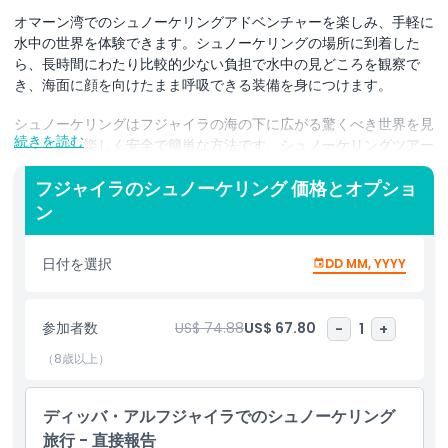
オマーン湾でのシュノーケリングアドベンチャーを楽しみ、手軽に
水中の世界を体験できます。シュノーケリングの場所に到着した
ら、長時間にわたり比較的少ない負担で水中の見どころを観察で
き、海面に顔を向けたまま呼吸できる装備を身につけます。
シュノーケリングはフジャイラの海の下に広がる驚くべき世界を見
続きを読む
るための、楽しく安全で簡単な方法です。シュノーケリングツアー
は若い方から高齢の方まで適しており、ダイビングマスクとシュノ
ーケルがあれば参加できるため、費用面でも負担の少ないマリンア
フジャイラのシュノーケリング 価格とオプショ
クティビティです。より速く泳ぎたい場合はフィンの着用（任意）
ン
であまり力を使わずに推進できます。また、特別な服装を気にする
必要はなく、普段の水着で参加可能です。さらに、優れた泳力がな
日付を選択
DD MM, YYYY
くてもライフベストを着用してシュノーケルができるため、泳ぎが
得意である必要はありません。
参加者数
US$ 74.88
US$ 67.80
-
1
+
シュノーケリングサイトへ向かう途中はラグジュアリーボートに乗
り、サンデッキやサンベッド、専用のバスルームなどの設備をお楽
（8歳以上）
しみいただけます。シュノーケリングエリアに到着したら、装備が
渡され、海洋環境を探索しそこに住む生き物たちを見る準備が整い
ます。
ディッバ・アルフジャイラでのシュノーケリング
旅行 - 直接報告