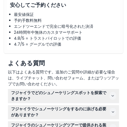
安心してご予約ください
注意事項
最安値保証
予約手数料無料
場所
エンドツーエンドで完全に暗号化された決済
24時間年中無休のカスタマーサポート
4.8/5 ⭐ トラストパイロットでの評価
キャンセルポリシー
4.7/5 ⭐ グーグルでの評価
よくある質問
以下はよくある質問です。追加のご質問や詳細が必要な場合
は、ライブチャット、問い合わせフォーム、またはワッツアッ
プでお問い合わせください。
フジャイラでどのシュノーケリングスポットを探索で
きますか？
フジャイラの主要なシュノーケリングスポットには、スヌ
フジャイラでシュノーケリングをするのに泳げる必要
ーピーアイランドがあり、浅瀬やウミガメやカラフルな魚
がありますか？
などの海洋生物が見られます。また、ディッバロックには
はい、安全にシュノーケリングを楽しむためには少なくと
クマノミ、エイやタイマイが生息するサンゴ礁がありま
フジャイラのシュノーケリングツアーで提供される装