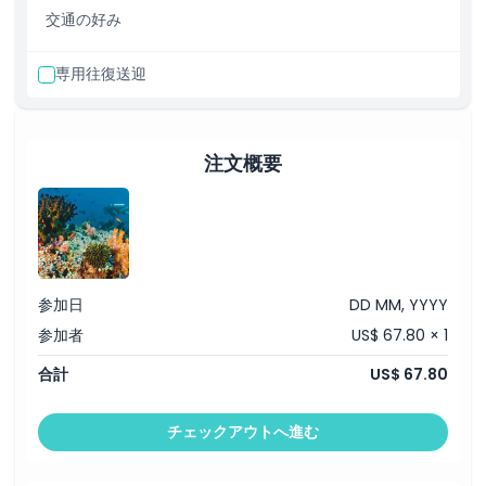
交通の好み
シャルム・ロック
は海面上に突き出た三つの小さな岩の突出部で
知られています。これらの岩はソフトコーラルで覆われ、多くの海
洋生物を引き寄せるためシュノーケラーには見どころが豊富です。
専用往復送迎
ミノカサゴ、ハコフグ、バットフィッシュ、ボウマウスギターフィ
ッシュ、ハリセンボンなどのサンゴ礁魚に出会えることがありま
す。ウミガメ、ウツボ、ブラックチップリーフシャークなどの興味
注文概要
深い生き物にも注意してください。
スヌーピー島
は、有名なコミック「ピーナッツ」のキャラクター
に似た形状から名付けられ、手つかずのビーチと高級リゾートに囲
まれています。美しいリーフには群れをなすリーフフィッシュが豊
富で、さまざまな種類のリーフフィッシュ、ウミガメ、マンタ、エ
イ、ブラックチップリーフシャークを間近で観察できるシュノーケ
参加日
DD MM, YYYY
リングに最適な場所です。
参加者
US$ 67.80 × 1
合計
US$ 67.80
含まれるもの
チェックアウトへ進む
ピックアップ／ドロップオフ時間