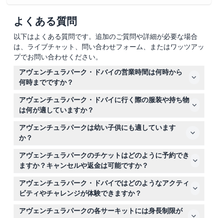
よくある質問
以下はよくある質問です。追加のご質問や詳細が必要な場合
は、ライブチャット、問い合わせフォーム、またはワッツアッ
プでお問い合わせください。
アヴェンチュラパーク・ドバイの営業時間は何時から
何時までですか？
アヴェンチュラパークは日曜日から水曜日は午前10時から
アヴェンチュラパーク・ドバイに行く際の服装や持ち物
午後9時、木曜日から土曜日は午前9時から午後10時まで
は何が適していますか？
営業しています（変更の可能性がありますので、ご予約時
快適な服装とつま先が覆われたフラットシューズを着用
にご確認ください）。
アヴェンチュラパークは幼い子供にも適しています
し、水分補給のために水を持参することをおすすめしま
か？
す。
はい、身長1.05メートル以上の子供はディスカバリープレ
アヴェンチュラパークのチケットはどのように予約でき
イエリアを楽しめ、1.15メートル以上の子供はレンジャー
ますか？キャンセルや返金は可能ですか？
ズサーキットに挑戦できます。1.05メートル未満の子供は
このウェブサイトからオンラインでチケットをご予約いた
大人の同伴が必要です。
アヴェンチュラパーク・ドバイではどのようなアクティ
だけますが、チケットは返金不可でキャンセルもできませ
ビティやチャレンジが体験できますか？
んのでご注意ください。
5つのサーキットにわたる80以上のチャレンジがあり、ジ
アヴェンチュラパークの各サーキットには身長制限が
ップライン、ロープコース、ターザンスイング、クライミ