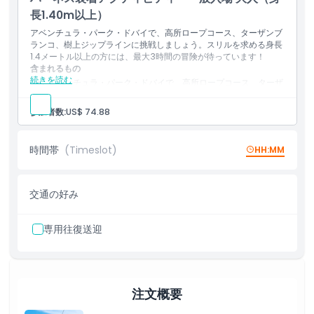
長1.40m以上）
服装規定
アベンチュラ・パーク・ドバイで、高所ロープコース、ターザンブ
ランコ、樹上ジップラインに挑戦しましょう。スリルを求める身長
1.4メートル以上の方には、最大3時間の冒険が待っています！
キャンセルポリシー
含まれるもの
続きを読む
アベンチュラ・パーク・ドバイで、高所ロープコース、ターザ
ンブランコ、樹上ジップラインに挑戦してください。
身長1.4メートル以上の方は、最大3時間の冒険をお楽しみいた
参加者数:
US$ 74.88
だけます。
時間帯
(Timeslot)
HH:MM
交通の好み
専用往復送迎
注文概要