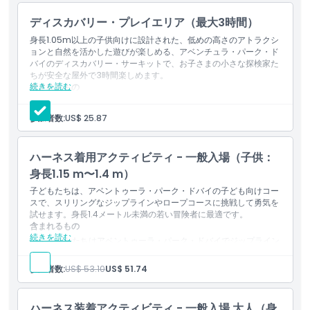
然と触れ合えるアベンチュラ・パークをぜひお見逃しなく！
ディスカバリー・プレイエリア（最大3時間）
身長1.05m以上の子供向けに設計された、低めの高さのアトラクシ
ョンと自然を活かした遊びが楽しめる、アベンチュラ・パーク・ド
ハイライト
バイのディスカバリー・サーキットで、お子さまの小さな探検家た
ちが安全な屋外で3時間楽しめます。
続きを読む
含まれるもの
含まれるもの
お子さまの小さな探検家たちがアベンチュラ・パーク・ドバイ
で3時間の屋外の楽しみを満喫できます。
参加者数:
US$ 25.87
ディスカバリー・サーキットは身長1.05m以上の子供を対象と
子供／大人ポリシー
した、低めの高さのチャレンジと自然を取り入れた遊びを提供
します。
ハーネス着用アクティビティ - 一般入場（子供：
身長1.15 m〜1.4 m）
除外事項
子どもたちは、アベントゥーラ・パーク・ドバイの子ども向けコー
スで、スリリングなジップラインやロープコースに挑戦して勇気を
営業時間
試せます。身長1.4メートル未満の若い冒険者に最適です。
含まれるもの
続きを読む
子どもたちはアベントゥーラ・パーク・ドバイでジップライン
やロープコースに挑戦して勇気を試せます。
注意事項
子ども向けコースは身長1.15メートルから1.4メートルの子ども
参加者数:
US$ 53.10
US$ 51.74
に適しています。
場所
ハーネス装着アクティビティ - 一般入場 大人（身