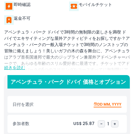
即時確認
モバイルチケット
返金不可
アベンチュラ・パーク ドバイで3時間の無制限の楽しさを満喫 ド
バイでエキサイティングな屋外アクティビティをお探しですか？ア
ベンチュラ・パークの一般入場チケットで3時間のノンストップの
冒険に備えましょう！美しいガフの木の森を舞台に、アベンチュラ
はアラブ首長国連邦で最大のジップライン兼屋外アドベンチャーパ
ークで、あらゆる年齢のスリル愛好者に最適です。チケットでアド
続きを読む
ベンチャーパークの5つのスリリングなコースすべてに無制限にア
クセスできます（リープ・オブ・フェイスを除く）。ジップライ
アベンチュラ・パーク ドバイ 価格とオプション
ン、高所ロープ障害、ターザンスイングを含む80以上の刺激的な
チャレンジがあり、誰もが楽しめます。コースは楽しさと安全性を
確保するために身長と年齢に基づいてデザインされています。身長
1.4メートル以上の来場者は大人、未満は子供と見なされます。樹
日付を選択
DD MM, YYYY
冠を滑空したり、ロープブリッジを攻略したり、美しい自然環境を
楽しんだりと、アベンチュラは思い出に残る屋外体験を提供しま
す。チームビルディング用の専用エリアや自然散策路があるため、
参加者数
US$ 25.87
-
1
+
家族連れや友人、企業のチームビルディングイベントにも最適で
す。ドバイで楽しめるアクティビティをお探しなら、街を離れて自