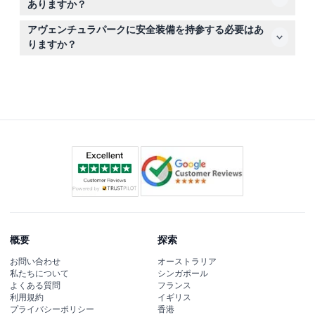
ありますか？
ングなど、年齢や技術レベルに合わせたアクティビティを
はい、ディスカバリーサーキットは最低身長1.05メートル
お楽しみいただけます。
アヴェンチュラパークに安全装備を持参する必要はあ
が必要で、レンジャーズなどの他のサーキットは最低1.15
りますか？
メートルの身長が求められます。
ご自身で安全装備を持参する必要はありません。ハーネス
など必要な装備はチケットに含まれています。
概要
探索
お問い合わせ
オーストラリア
私たちについて
シンガポール
よくある質問
フランス
利用規約
イギリス
プライバシーポリシー
香港