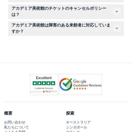
ュや三脚を使わない非プロの写真撮影は許可されていま
ミケランジェロのダビデ像やその他のルネサンスの傑作を
す。
アカデミア美術館のチケットのキャンセルポリシー
見ることができます。いったん館外に出ると再入場はでき
は？
ないこと、盲導犬以外の動物は入場できないことにご注意
チケットは返金不可かつキャンセルできませんので、予約
ください。
アカデミア美術館は障害のある来館者に対応していま
前に日付をよくご確認ください。
すか？
はい、美術館は障害のある来館者にも完全に対応してお
り、誰もが快適に訪問できるように配慮されています。
概要
探索
お問い合わせ
オーストラリア
私たちについて
シンガポール