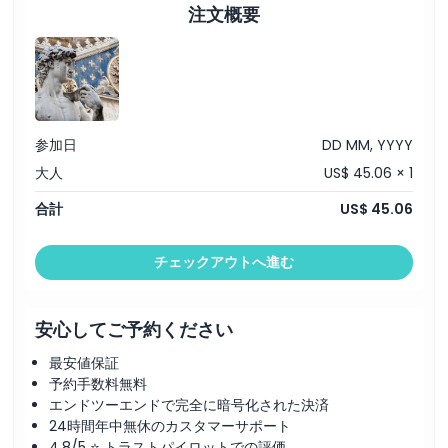
新情報をご確認ください
アカデミア美術館の優先入場チケット
注文概要
英語ガイド
昼食
カフのスタッフによる集合場所でのサポートとチケット即時引
換サービス
イヤホン
参加日
DD MM, YYYY
大人
US$ 45.06 × 1
合計
US$ 45.06
チェックアウトへ進む
安心してご予約ください
最安値保証
予約手数料無料
エンドツーエンドで完全に暗号化された決済
24時間年中無休のカスタマーサポート
4.8/5 ⭐ トラストパイロットでの評価