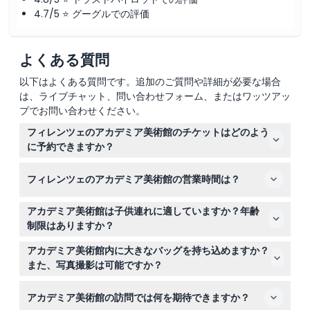
4.7/5 ⭐ グーグルでの評価
よくある質問
以下はよくある質問です。追加のご質問や詳細が必要な場合
は、ライブチャット、問い合わせフォーム、またはワッツアッ
プでお問い合わせください。
フィレンツェのアカデミア美術館のチケットはどのよう
に予約できますか？
ここで簡単にアカデミア美術館のチケットをオンラインで
フィレンツェのアカデミア美術館の営業時間は？
予約でき、列に並ばずに希望の日に入場を保証します。
美術館は火曜日から日曜日の午前8時15分から午後6時50
アカデミア美術館は子供連れに適していますか？年齢
分まで開館し、最終入場は午後6時20分です。月曜日、1
制限はありますか？
月1日、12月25日は閉館しています（変更の可能性がある
0～5歳の子供は無料で入場できますが、支払いをする大
ため予約時にご確認ください）。
アカデミア美術館内に大きなバッグを持ち込めますか？
人の同伴が必要です。6歳以上の子供は通常の入場料がか
また、写真撮影は可能ですか？
かります。
40×30×18cmを超える大きなバッグは持ち込み禁止で、
アカデミア美術館の訪問では何を期待できますか？
すべての来館者は金属探知機の検査を受けます。フラッシ