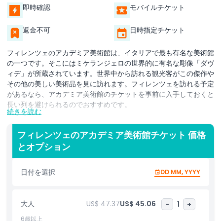
即時確認
モバイルチケット
返金不可
日時指定チケット
フィレンツェのアカデミア美術館は、イタリアで最も有名な美術館
の一つです。そこにはミケランジェロの世界的に有名な彫像「ダヴ
ィデ」が所蔵されています。世界中から訪れる観光客がこの傑作や
その他の美しい美術品を見に訪れます。フィレンツェを訪れる予定
があるなら、アカデミア美術館のチケットを事前に入手しておくと
長い列を避けられるのでおすすめです。
続きを読む
アカデミア美術館のチケットがあれば、館内を自由に見て回り、見
事な彫刻や絵画、歴史的な楽器を鑑賞できます。美術館にはルネサ
フィレンツェのアカデミア美術館チケット 価格
ンス期の著名な芸術家たちの作品も展示されています。見どころの
とオプション
一つは、いわゆる「囚人」または「奴隷」として知られるミケラン
ジェロの未完成の彫刻群で、彼の芸術的な才能がうかがえます。
日付を選択
DD MM, YYYY
アカデミア美術館のチケットをオンラインで予約することは、入場
枠を確保し、ストレスの少ない訪問を楽しむ最良の方法です。ギャ
大人
US$ 47.37
US$ 45.06
-
1
+
ラリーは非常に人気があり、特に観光のピークシーズンにはチケッ
トがすぐに売り切れることがあります。事前にチケットを購入すれ
6歳以上