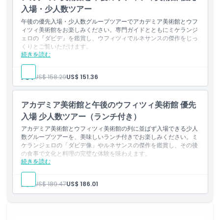
よび一般入場列のスキップ）
入場・少人数ツアー
注意事項
オーディオガイド
集合場所でのスタッフサポートとその場でのチケット引き換え
午後の優先入場・少人数グループツアーでアカデミア美術館とウフ
サービス
ィツィ美術館をお楽しみください。専門ガイドとともにミケランジ
場所
ご注意事項
ェロの『ダビデ』を鑑賞し、ウフィツィでルネサンスの傑作をじっ
くりとご覧いただけます。
音声解説は英語／スペイン語／ドイツ語／フランス語／イタリ
続きを読む
所在地
ア語で利用可能です
ウフィツィ美術館ツアーは、カフ・ツアー＆トラベル代理店で
行き方
引き換えてください
大人:
US$ 158.29
US$ 151.36
カフ・ツアー＆トラベル代理店の住所：
ヴィア・デイ・タヴォリーニ, 15r, 50122, フィレンツェ
引換方法
行き方を見るには
グーグルマップ
アカデミア美術館と午後のウフィツィ美術館 優先
含まれないもの
入場 少人数ツアー（ランチ付き）
ホテルの送迎（ピックアップおよびドロップオフ）
キャンセルポリシー
その他の個人的な費用
アカデミア美術館とウフィツィ美術館の列に並ばず入場できる少人
昼食
数グループツアーを、美味しいランチ付きでお楽しみください。ミ
含まれるもの
ケランジェロの「ダビデ像」やルネサンスの傑作を鑑賞し、その後
の食事で文化と料理の完璧な体験を味わえます。
ウフィツィ美術館の優先入場チケット
続きを読む
除外事項
アカデミア美術館の優先入場チケット
英語ガイド
ホテル送迎
集合場所でのカフスタッフによるサポートと、チケット即時引
その他の個人的費用
大人:
US$ 189.47
US$ 186.01
換サービス
チップおよび心付け
イヤホン
0〜5歳の子供のランチ（現地でお支払いください）
営業時間
含まれるもの
営業時間や休館日は変更される場合があります。ご来館前に最
ウフィツィ美術館の優先入場チケット