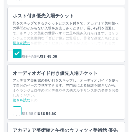
ば、長い列を並ばずに済み、素晴らしい作品をよりゆっくりと鑑賞
する時間が持てます。
ホスト付き優先入場チケット
フィレンツェのアカデミア美術館は、芸術愛好家や歴史ファンにと
列をスキップできるチケットとホスト付きで、アカデミア美術館へ
って必見の場所です。ミケランジェロのダヴィデに感銘を受ける方
の手間のかからない入場をお楽しみください。長い行列を回避し
も、ルネサンス美術が好きな方も、あるいはフィレンツェの文化の
て、ルネサンス美術の世界へすぐに足を踏み入れられます。ミケラ
ンジェロの象徴的な『ダビデ像』に驚嘆し、著名な画家たちによる
美しさを体験したい方も、この美術館は最適な目的地です。訪問の
続きを読む
傑作の数々を鑑賞してください。ホストがサポートしてくれるの
計画を立て、アカデミア美術館のチケットを用意して、芸術と歴史
で、滞在はスムーズでストレスフリーになり、この世界的に有名な
に満ちた忘れられない旅をお楽しみください。
美術館の美しさと歴史に集中できます。
大人:
US$ 47.37
US$ 45.06
含まれないもの
音声ガイド
ツアーガイド
ハイライト
オーディオガイド付き優先入場チケット
ホテルの送迎（往復）
その他の個人的な費用
アカデミア美術館の長い列をスキップし、オーディオガイドを使っ
含まれるもの
て自分のペースで見学できます。専門家による解説を聞きながら、
含まれるもの
ミケランジェロ作のダビデ像やその他のルネサンス期の名作をお楽
以下への入場：アカデミア美術館（事前予約手数料を含む、入
しみください。
場保証および一般入場列のスキップ）
続きを読む
含まれないもの
集合場所でのスタッフによるサポートとその場でのチケット引
子供／大人ポリシー
換サービス
ツアーガイド
事前予約手数料
ホテルの送迎
大人:
US$ 58.91
US$ 56.60
その他の個人的な費用
営業時間
含まれるもの
アカデミア美術館への入場（事前予約手数料込み、入場保証お
アカデミア美術館と午後のウフィツィ美術館 優先