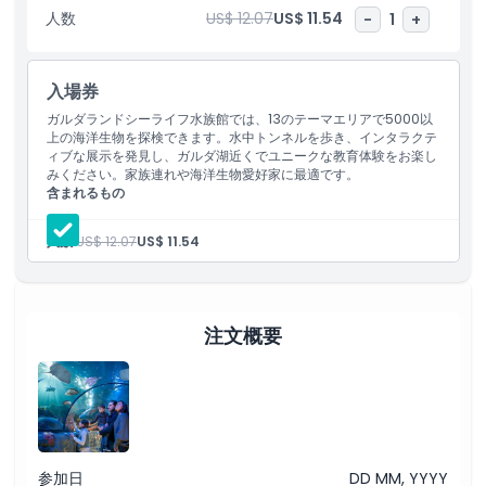
だし、13歳未満の子供は有料の大人の同伴が必要です。一部のアト
人数
US$ 12.07
US$ 11.54
-
1
+
ラクションには安全のため身長制限があります。手荷物はセキュリ
ティチェックの対象となり、外部からの飲食物の持ち込みは禁止さ
れています。水族館は車いすやベビーカーでの利用に対応していま
入場券
す。地元のバス路線でのアクセスが便利で、ガルダランド停留所か
ら徒歩7分と、この海のワンダーランドへの訪問が容易です。チケ
ガルダランドシーライフ水族館では、13のテーマエリアで5000以
上の海洋生物を探検できます。水中トンネルを歩き、インタラクテ
ットは返金不可・変更不可のため、事前に計画を立ててこのユニー
ィブな展示を発見し、ガルダ湖近くでユニークな教育体験をお楽し
クな水中の冒険をお楽しみください。
みください。家族連れや海洋生物愛好家に最適です。
含まれるもの
ガーディランド・シーライフ水族館入場
ハイライト
人数:
US$ 12.07
US$ 11.54
含まれるもの
注文概要
子供／大人ポリシー
除外事項
参加日
DD MM, YYYY
営業時間