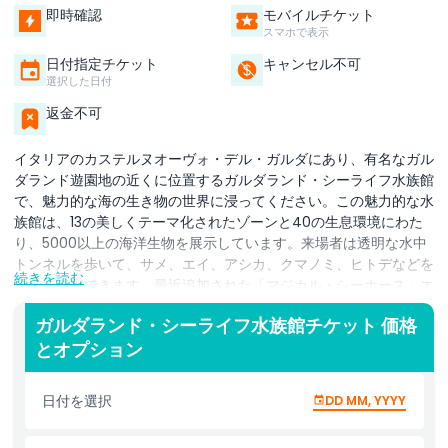
即時確認
モバイルチケット
スマホで表示
日付指定チケット
キャンセル不可
選択した日付
返金不可
イタリアのカステルヌオーヴォ・デル・ガルダにあり、有名なガル
ダランド遊園地の近くに位置するガルダランド・シーライフ水族館
で、魅力的な海の生き物の世界に浸ってください。この魅力的な水
族館は、13の美しくテーマ化されたゾーンと40の生息環境にわた
り、5000以上の海洋生物を展示しています。来場者は透明な水中
トンネルを歩いて、サメ、エイ、アシカ、クマノミ、ヒトデなどを
続きを読む
間近で観察できます。最近追加された「マジカル・シーホース」エ
リアではこれら魅力的なタツノオトシゴについて学べ、アマゾナ
ガルダランド・シーライフ水族館チケット 価格
ス・ゾーンではジャングルのような環境でピラニア、テッポウウ
とオプション
オ、フグに出会う旅へと誘います。家族連れや海洋愛好家に最適
で、インタラクティブな展示や興味を引く展示を通じて教育とエン
ターテインメントのバランスが取れています。チケットは水族館へ
日付を選択
DD MM, YYYY
の入場のみ有効で、ガルダランド遊園地への入場は含まれていない
ことにご注意ください。3歳未満の子供は無料で入場できます。た