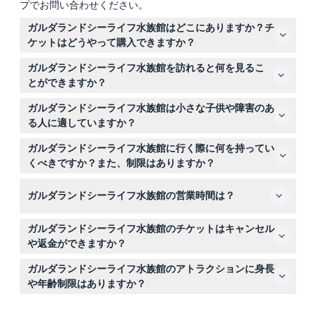
プでお問い合わせください。
ガルダランドシーライフ水族館はどこにありますか？チ
ケットはどうやって購入できますか？
ガルダランドシーライフ水族館はイタリアのヴェローナ近
ガルダランドシーライフ水族館を訪れると何を見るこ
くのカステルヌオーヴォ・デル・ガルダにあります。こち
とができますか？
らのウェブサイトでオンライン予約ができ、簡単で安全に
13のテーマエリアにわたり、40の水槽で5,000匹以上の海
入場できます。
ガルダランドシーライフ水族館は小さな子供や障害のあ
洋生物を鑑賞できます。サメ、アシカ、クマノミ、海の生
る人に適していますか？
き物の下を歩ける水中トンネルもあります。
はい、家族向けでインタラクティブな展示もあります。
ガルダランドシーライフ水族館に行く際に何を持ってい
90cm未満の子供は無料で入場でき、ベビーカーや車椅子
くべきですか？また、制限はありますか？
の利用も可能で、多様なニーズの来場者に対応していま
予約確認書と必要に応じて有効な身分証明書を持参してく
す。
ガルダランドシーライフ水族館の営業時間は？
ださい。セキュリティのためにバッグ検査があり、館内へ
の外部の飲食物の持ち込みは禁止されています。
月曜から木曜は10:00から17:00、金曜は夜中まで、週末は
ガルダランドシーライフ水族館のチケットはキャンセル
10:00から18:00（変更となる場合があるため、ご予約時に
や返金ができますか？
ご確認ください）。
チケットは返金不可でキャンセルもできませんので、ご購
ガルダランドシーライフ水族館のアトラクションに身長
入前に日時をよくご確認ください。
や年齢制限はありますか？
一部アトラクションには最低身長制限がありますので、当