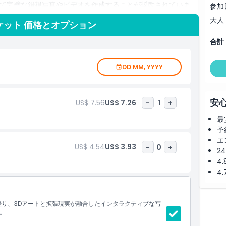
て完璧な錯視写真やビデオを作成することが奨励されていま
参加
ARトリックアイ・ミュージアム プーケットはアート、テクノ
大人
ケット 価格とオプション
供します。館内のあらゆる角が創造性を刺激し、来館者が実際
しいソーシャルメディア用コンテンツを撮影する場合でも、た
合計
い思い出を約束します。
、プーケットで最も注目すべきアトラクションの一つである3D
DD MM, YYYY
したユニークな体験をお楽しみください。
安
US$ 7.56
US$ 7.26
-
1
+
最
予
エ
US$ 4.54
US$ 3.93
-
0
+
2
4
4
浸り、3Dアートと拡張現実が融合したインタラクティブな写
。