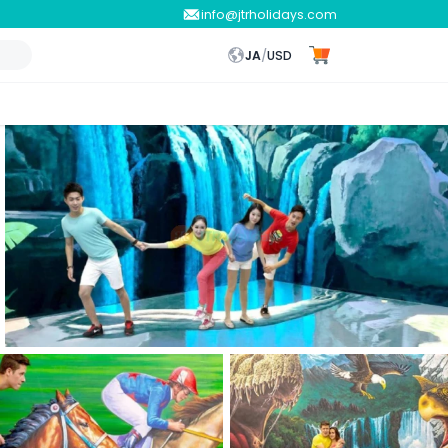
info@jtrholidays.com
JA
/
USD