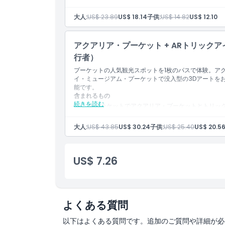
大人:
US$ 23.89
US$ 18.14
子供:
US$ 14.82
US$ 12.10
アクアリア・プーケット + ARトリックア
行者）
プーケットの人気観光スポットを1枚のパスで体験。ア
イ・ミュージアム・プーケットで没入型の3Dアートを
能です。
含まれるもの
続きを読む
1枚のチケットでアクアリア・プーケットとトリッ
海外旅行者にぴったりの組み合わせです。
大人:
US$ 43.85
US$ 30.24
子供:
US$ 25.40
US$ 20.5
US$ 7.26
よくある質問
以下はよくある質問です。追加のご質問や詳細が必