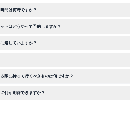
業時間は何時ですか？
営業しており、最終入場は閉館の1時間前です（変更の可能性がありますの
ケットはどうやって予約しますか？
で、空き状況を確認し、ご希望の日付と時間を選択できます。
供に適していますか？
140cmの子供は子供チケットが必要です。140cm以上の方は大人チケ
ケットは払い戻し不可で、キャンセルや変更もできませんので、ご予約
れる際に持って行くべきものは何ですか？
でスマートフォンやカメラを持参し、展示を探索しやすい快適な靴もお
時に何が期待できますか？
3Dアートと拡張現実の展示が楽しめ、楽しくクリエイティブな写真撮