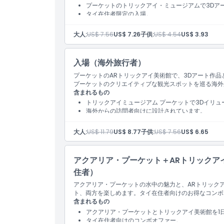
プーケットのトリックアイ・ミュージアムで3Dア
タイ在住者限定の入場。
場所
大人:
US$ 7.56
US$ 7.26
子供:
US$ 4.54
US$ 3.93
キャンセルポリシー
入場（海外旅行者）
プーケットのARトリックアイ美術館で、3Dアート作品
プーケットのクリエイティブな観光スポットを巡る海外
含まれるもの
トリックアイミュージアム プーケットで3Dイリュ
海外からの訪問者向けに設計されています。
大人:
US$ 11.79
US$ 8.77
子供:
US$ 7.56
US$ 6.65
アクアリア・プーケット＋ARトリックアイ
住者）
アクアリア・プーケットの水中の魅力と、ARトリックア
ト、両方を楽しめます。タイ在住者向けのお得なコンボ
含まれるもの
アクアリア・プーケットとトリックアイ美術館を1
タイ在住者向けのコンボオファー。