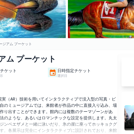
ージアム プーケット
アム プーケット
チケット
日時指定チケット
示
選択日
現実（AR）技術を用いてインタラクティブで没入型の写真・ビ
自のミュージアムでは、来館者が作品の中に直接入り込み、場
作り出すことができます。館内には複数のテーマゾーンがあ
法のような、あるいはロマンチックな設定を提供します。丸太
ジンベエザメと一緒に泳いだり、氷の崖に座ってホッキョクグ
す。各展示は完全にインタラクティブに設計されており、来館