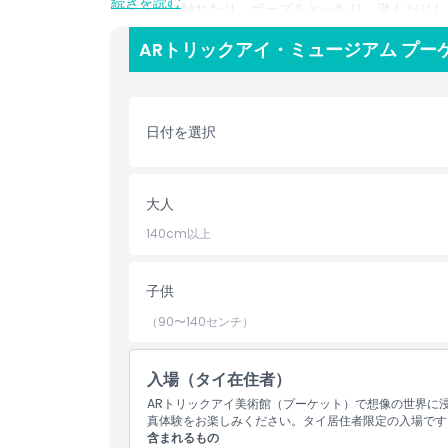
続きを読む
者が展示に触れたり、ポーズをとったり、遊んだりし
す。家族連れ、友人同士、一人旅の方にも理想的で、
ARトリックアイ・ミュージアム プー
ロジー、想像力を融合させた楽しく魅力的な体験を提
に手を動かして楽しめる冒険になっています。素晴ら
だ遊び心あふれる光景を楽しむ場合でも、忘れられな
ARトリックアイ・ミュージアム プーケットを訪れて
日付を選択
アート、拡張現実、インタラクティブな楽しさが融合
大人
ハイライト
140cm以上
含まれるもの
子供
（90〜140センチ）
子供／大人ポリシー
入場（タイ在住者）
営業時間
ARトリックアイ美術館（プーケット）で想像の世界に
真体験をお楽しみください。タイ居住者限定の入場です
含まれるもの
注意事項