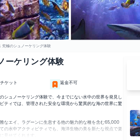
ス 究極のシュノーケリング体験
ノーケリング体験
チケット
返金不可
のシュノーケリング体験で、今までにない水中の世界を発見し
ビティでは、管理された安全な環境から驚異的な海の世界に驚
なエイ、ラグーンに生息する他の魅力的な種を含む65,000
ての水中アクティビティでも、海洋生物の美を新たな視点で楽
に見せてくれます。