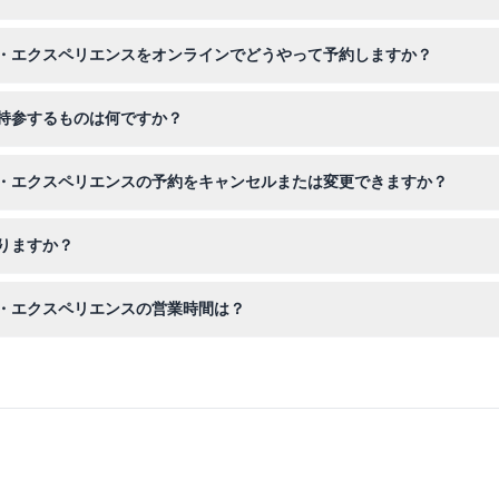
適しており、泳げない方も参加可能です。シュノーケリングの経験は不
・エクスペリエンスをオンラインでどうやって予約しますか？
トで空き状況を確認し、直接ご予約いただけます。迅速かつ安全です。
持参するものは何ですか？
スク、シュノーケルが提供されます。水着とタオルをお持ちください。
・エクスペリエンスの予約をキャンセルまたは変更できますか？
で、ご予約前に選択された時間がご都合に合っているかご確認ください
りますか？
は有料の大人の同行が必要です。妊娠中の方や重篤な持病がある方はこの
・エクスペリエンスの営業時間は？
、この時間内で都合の良い時間を選んでシュノーケリングができます。（