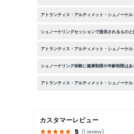
はい、この体験は家族向けで6歳以上の参加者に
アトランティス・アルティメット・シュノーケル
オンライン予約システムを通じてこのウェブサイ
シュノーケリングセッションで提供されるものと
ショーティウェットスーツ、浮力ジャケット、マ
アトランティス・アルティメット・シュノーケル
チケットは払い戻し不可で再利用もできませんの
シュノーケリング体験に健康制限や年齢制限はあ
参加者は6歳以上である必要があり、18歳未満
アトランティス・アルティメット・シュノーケル
毎日午前10時から午後6時まで開催されており
確認ください）
カスタマーレビュー
5
(1 review)