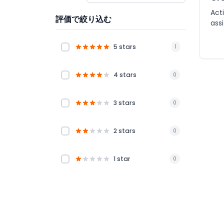
Acti
評価で絞り込む
ass
5 stars
1
4 stars
0
3 stars
0
2 stars
0
1 star
0