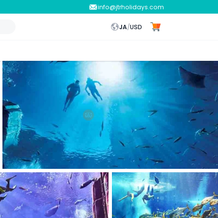
info@jtrholidays.com
JA
/
USD