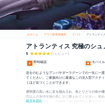
ホーム
アラブ首長国連邦
ドバイ
アトランティ
アトランティス 究極のシュ
5
(1 レビュー)
即時確認
モバイル
息をのむようなアンバサダーラグーンでの一生に一度
てください。ご家族向けに最適なこの没入型アクティ
くほど近づくことができます。
透明度の高い水に足を踏み入れ、色とりどりの魚や優雅
匹以上の海洋生物の美しさに囲まれてください。初め
続きを読む
しみたい方でも、この体験は海の多様性を魔法のよう