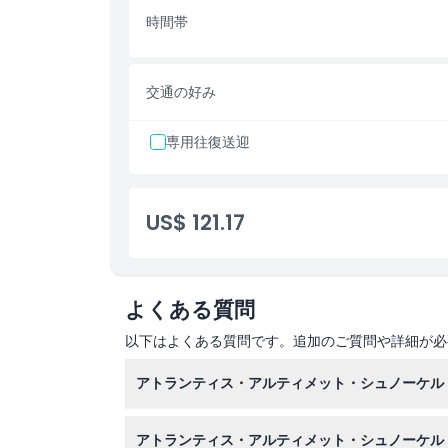
時間帯
対象外
注意事項
交通の好み
専用往復送迎
場所
キャンセルポリシー
US$ 121.17
よくある質問
以下はよくある質問です。追加のご質問や詳細が必
アトランティス・アルティメット・シュノーケル
シュノーケル装備とウェットスーツの準備に約15
アトランティス・アルティメット・シュノーケル
のセッション時間は約35分です。