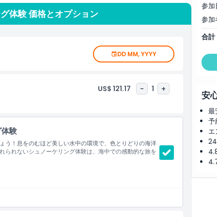
参加
す。家族向けに設計されており、6歳以上の泳げる方・泳げな
グ体験 価格とオプション
参加
グ経験は不要で、初心者でも準備の後、ラグーンで穏やかに浮
ことができます。
合計
て全員が安心して楽しめるようサポートします。家族でこのユ
DD MM, YYYY
忘れられない瞬間と永続する思い出を生み出します。
水面下の驚くべき世界に好奇心がある方にとって、アンバサダ
US$ 121.17
-
1
+
を探索するのに最適な方法です。
安
最
予
グ体験
エ
2
ょう！息をのむほど美しい水中の環境で、色とりどりの海洋
4
れられないシュノーケリング体験は、海中での感動的な旅を
4
〜30分が含まれます。