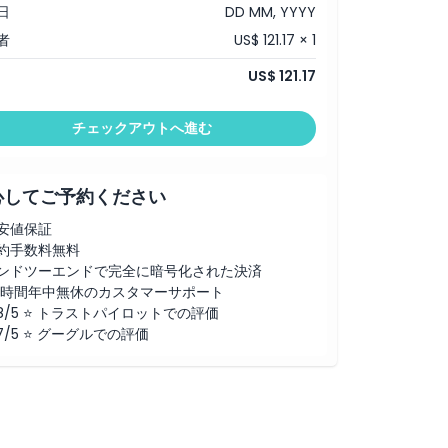
日
DD MM, YYYY
者
US$ 121.17 × 1
US$ 121.17
チェックアウトへ進む
心してご予約ください
安値保証
約手数料無料
ンドツーエンドで完全に暗号化された決済
4時間年中無休のカスタマーサポート
.8/5 ⭐ トラストパイロットでの評価
.7/5 ⭐ グーグルでの評価