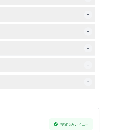
要です。
思い出を残したい方はカメラもお忘れなく。
。
アクティビティを避けてください。
変更される可能性がありますので、ご予約時にご
検証済みレビュー