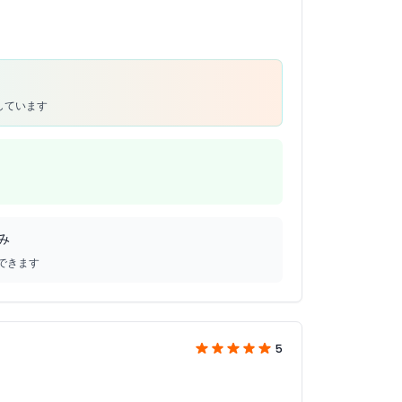
しています
み
できます
5