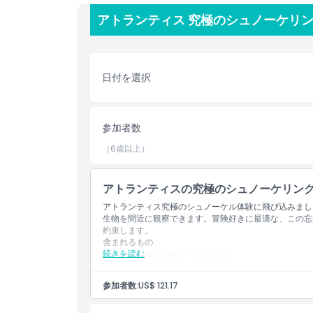
このアクティビティの魅力の一つは参加のしやすさで
アトランティス 究極のシュノーケリン
い方のどちらも参加可能です。事前のシュノーケリン
かびながら周囲を泳ぐ鮮やかな海洋生物に魅了される
安全と快適さが常に優先され、プロのガイドが常駐し
日付を選択
ニークな旅を共有できる機会は、真に魅惑的な環境で
冒険を求める旅行者、ご家族で楽しみたい方、または
参加者数
ーラグーンでのシュノーケリングはドバイで海の世界
（6歳以上）
ハイライト
アトランティスの究極のシュノーケリン
アトランティス究極のシュノーケル体験に飛び込みまし
含まれるもの
生物を間近に観察できます。冒険好きに最適な、この忘
約束します。
含まれるもの
続きを読む
子供／大人ポリシー
ショーティーウェットスーツ
フローティングジャケット
器材の説明（マスクとシュノーケル）
参加者数:
US$ 121.17
同日にザ・ロスト・チェンバーズ水族館へ入場可能
除外事項
体験には準備時間が15〜20分、海中での時間が20