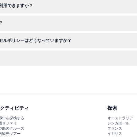
利用できますか？
が、支払いをする大人の同伴が必要です。参加者は最低5歳である必要が
？
ンなどの特別な食事要件に対応可能です。オンライン予約時にこれらの
セルポリシーはどうなっていますか？
で、予定が確実な場合のみご予約ください。
ることがあるため、軽いジャケットをお持ちください。ライフジャケッ
クティビティ
探索
界中を探検する
オーストラリア
漠サファリ
シンガポール
ウ船のクルーズ
フランス
内観光ツアー
イギリス