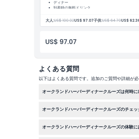
ディナー
到着時の無料ドリンク
2時間30分の航海
場所
ライフジャケットとレインジャケット
大人:
US$ 100.02
US$ 97.07
子供:
US$ 64.70
US$ 62.3
引換方法
US$ 97.07
キャンセルポリシー
よくある質問
以下はよくある質問です。追加のご質問や詳細が必
オークランドハーバーディナークルーズは何時に
クルーズは10月から4月まで毎日午後6時に出
オークランドハーバーディナークルーズのチェッ
出発の少なくとも15分前にオークランドセントラルのヴ
オークランドハーバーディナークルーズの体験に
到着時にはウェルカムドリンクが提供され、ザ・