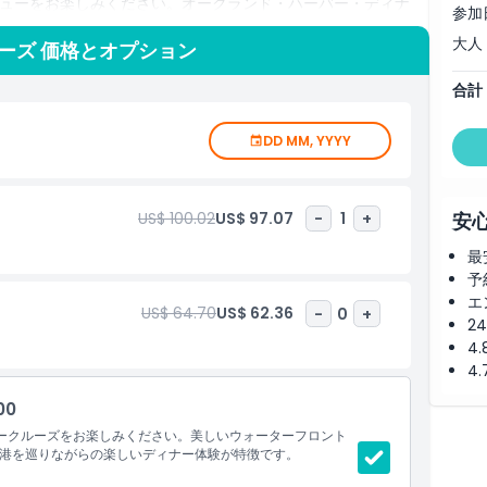
ューをお楽しみください。オークランド・ハーバー・ディナ
参加
たひとときを提供し、カップル、家族、友人と一緒に特別なダ
大人
ーズ 価格とオプション
合計
なるようお手伝いします。ドリンクを一口、料理を味わうその
ない夜を演出します。オークランド・ハーバー・ディナー・ク
ろなく体験できる必須の体験であり、味覚も満たしてくれま
DD MM, YYYY
US$ 100.02
US$ 97.07
-
1
+
安
最
予
エ
US$ 64.70
US$ 62.36
-
0
+
2
4
4
00
ークルーズをお楽しみください。美しいウォーターフロント
港を巡りながらの楽しいディナー体験が特徴です。