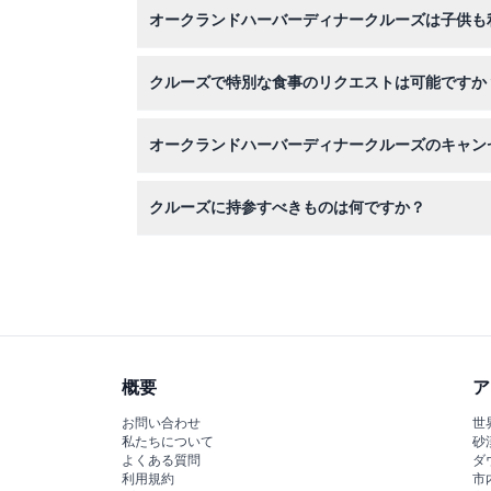
オークランドハーバーディナークルーズは子供も
センスバーへのアクセスが含まれます。
はい、5歳から15歳までの子供は参加可能です
クルーズで特別な食事のリクエストは可能ですか
はい、アレルギー、グルテン不耐症、ベジタリア
オークランドハーバーディナークルーズのキャン
チケットは返金不可でキャンセルもできませんの
クルーズに持参すべきものは何ですか？
快適な服装でお越しください。海上では肌寒くな
概要
ア
お問い合わせ
世
私たちについて
砂
よくある質問
ダ
利用規約
市