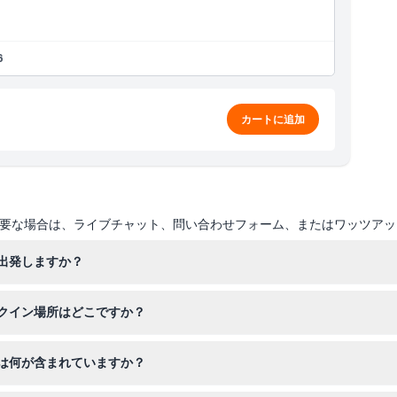
6
カートに追加
要な場合は、ライブチャット、問い合わせフォーム、またはワッツアッ
出発しますか？
発し、5月から9月までは午後5時に出発します（変更の可能性があります
クイン場所はどこですか？
ィアダクトハーバーにあるExplore Booking Kioskにお越しくだ
は何が含まれていますか？
ルラ・インが準備した三コースの食事、オークランドのランドマークに