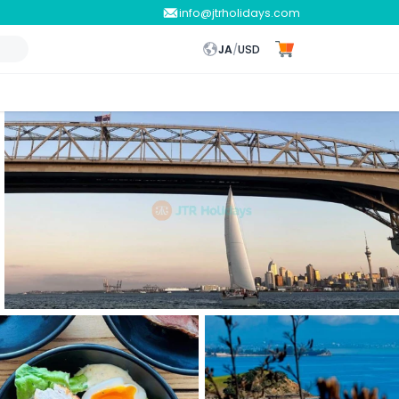
info@jtrholidays.com
JA
/
USD