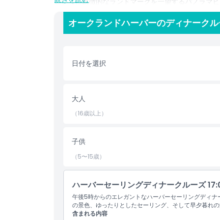
といった象徴的なランドマークを一望するパノラマビ
ー・クルーズは、街の喧騒から離れた親密で落ち着い
イニング体験を求める方に最適です。
オークランドハーバーのディナークル
フレンドリーなクルーが、ゆったりと記憶に残る夜に
間にも、穏やかな波音ときらめく街の灯りが忘れられ
ルーズは、この活気ある街の魅力と美しさを余すとこ
日付を選択
す。
大人
ハイライト
（16歳以上）
含まれるもの
子供
（5〜15歳）
子供／大人ポリシー
ハーバーセーリングディナークルーズ 17:
営業時間
午後5時からのエレガントなハーバーセーリングディナ
の景色、ゆったりとしたセーリング、そして早夕暮れの
含まれる内容
注意事項