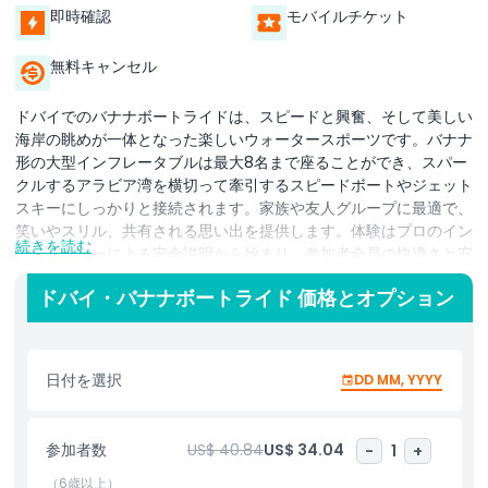
即時確認
モバイルチケット
無料キャンセル
ドバイでのバナナボートライドは、スピードと興奮、そして美しい
海岸の眺めが一体となった楽しいウォータースポーツです。バナナ
形の大型インフレータブルは最大8名まで座ることができ、スパー
クルするアラビア湾を横切って牽引するスピードボートやジェット
スキーにしっかりと接続されます。家族や友人グループに最適で、
笑いやスリル、共有される思い出を提供します。体験はプロのイン
続きを読む
ストラクターによる安全説明から始まり、参加者全員の快適さと安
全を確保します。準備が整ったら、頑丈なインフレータブルに乗り
ドバイ・バナナボートライド 価格とオプション
込み波間を進みます。初心者や小さなお子様向けには穏やかな速度
で、アドレナリンを求める方には急なターンや水しぶきでスピード
感を上げることも可能です。水上でのひとつひとつのねじれや弾み
が楽しさを増し、参加者全員を惹きつけます。また、近代的な建築
日付を選択
DD MM, YYYY
と澄んだ海が織りなすドバイのスカイラインが見渡せるパノラマビ
ューも楽しめます。波にしがみついてスリルを味わうもよし、景色
をゆっくり堪能するもよし、バナナボートライドは冒険と観光の両
参加者数
US$ 40.84
US$ 34.04
-
1
+
方を一度に味わえるアクティビティです。初心者からウォータース
ポーツ愛好者まで適しており、安全でありながら忘れられないドバ
（6歳以上）