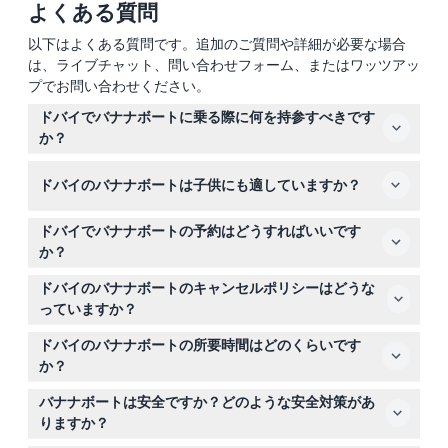
よくある質問
以下はよくある質問です。追加のご質問や詳細が必要な場合
は、ライブチャット、問い合わせフォーム、またはワッツアッ
プでお問い合わせください。
ドバイでバナナボートに乗る際に何を持参すべきです
か？
ご自身の水着、タオル、有効なパスポートまたはエミレー
ドバイのバナナボートは子供にも適していますか？
ツIDを持参してください。タオルや更衣スペースは通常提
供されないため、貴重品は安全に保管してください。
はい、6歳以上の子供は乗船可能ですが、6歳未満は参加
ドバイでバナナボートの予約はどうすればいいです
できません。すべての参加者は泳げるか、水に浮かんでい
か？
られる必要があります。
このウェブサイトで簡単にバナナボートの予約が可能で
ドバイのバナナボートのキャンセルポリシーはどうな
す。希望する日付を選び、予約プロセスの一環として空き
っていますか？
状況を確認してください。
24時間前までにキャンセルすれば返金されますが、振込
ドバイのバナナボートの所要時間はどのくらいです
手数料がかかる場合があります。24時間以内のキャンセ
か？
ルまたは無断キャンセルは全額請求されます。
所要時間は選択したパッケージによりますが、通常15分か
バナナボートは安全ですか？どのような安全対策があ
ら30分です（変更の可能性あり。予約時にご確認くださ
りますか？
い）。