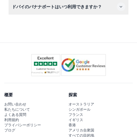
ライフジャケットが提供され、乗船前に専門家から安全指
ドバイのバナナボートはいつ利用できますか？
導があります。参加には泳げるか水に浮かんでいられるこ
とが重要です。
バナナボートは通常毎日午前9時から日没まで運行してい
ますが、サービス提供者やキャプテンの判断により時間が
異なる場合があります（変更の可能性あり。予約時にご確
認ください）。
概要
探索
お問い合わせ
オーストラリア
私たちについて
シンガポール
よくある質問
フランス
利用規約
イギリス
プライバシーポリシー
香港
ブログ
アメリカ合衆国
すべての目的地