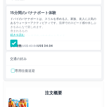
イの体験を提供します。
15分間のバナナボート体験
ドバイのバナナボートは、スリルを求める人、家族、友人に人気の
ハイライト
あるウォーターアクティビティです。沿岸でのスピード感や水しぶ
きをみんなで楽しめます。
含まれるもの
含まれるもの
続きを読む
ドバイビーチでのバナナボートライド
ライフジャケット
専門スタッフによる安全説明
参加者数:
US$ 40.84
US$ 34.04
子供／大人ポリシー
交通の好み
除外事項
専用往復送迎
対象外
注意事項
注文概要
場所