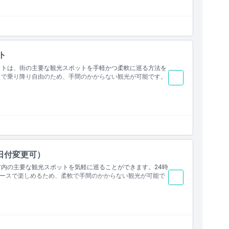
ト
ットは、街の主要な観光スポットを手軽かつ柔軟に巡る方法を
クで乗り降り自由のため、手間のかからない観光が可能です。
ード）
ップ
をご参照ください
日付変更可）
市内の主要な観光スポットを気軽に巡ることができます。24時
ースで楽しめるため、柔軟で手間のかからない観光が可能で
にのみ有効です