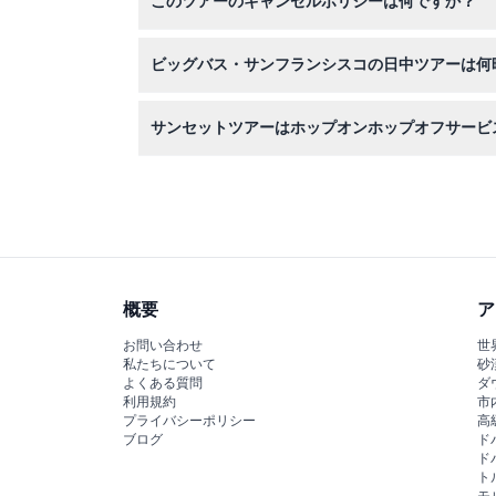
このツアーのキャンセルポリシーは何ですか？
スで自由に乗り降りが可能です。
ビッグバス・サンフランシスコツアーのチケット
ビッグバス・サンフランシスコの日中ツアーは何
日中ツアーは毎日午前10時から午後6時まで運行
サンセットツアーはホップオンホップオフサービ
りますので予約時にご確認ください）。
いいえ、サンセットツアーはノンストップツアー
合がありますので予約時にご確認ください）。
概要
ア
お問い合わせ
世
私たちについて
砂
よくある質問
ダ
利用規約
市
プライバシーポリシー
高
ブログ
ド
ド
ト
モ