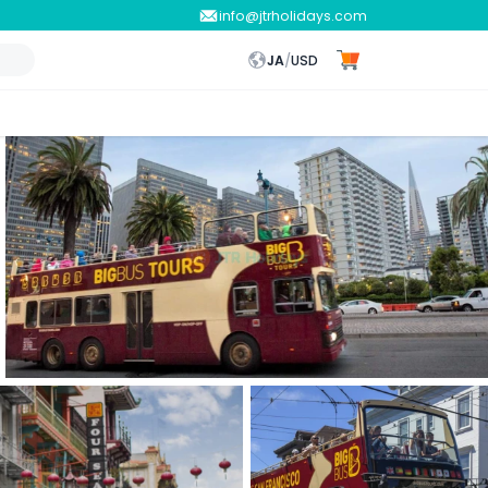
info@jtrholidays.com
JA
/
USD