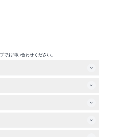
プでお問い合わせください。
確保してください。
ープントップバスでは風が強くなることがあるの
用されます。
みいただけます。日中のツアーではご自身のペー