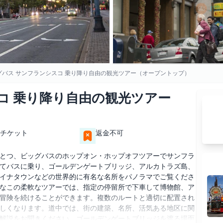
グバス サンフランシスコ 乗り降り自由の観光ツアー（オープントップ）
コ 乗り降り自由の観光ツアー
チケット
返金不可
とつ、ビッグバスのホップオン・ホップオフツアーでサンフラ
てバスに乗り、ゴールデンゲートブリッジ、アルカトラズ島、
イナタウンなどの世界的に有名な名所をパノラマでご覧くださ
なこの柔軟なツアーでは、指定の停留所で下車して博物館、ア
冒険を続けることができます。複数のルートと適切に配置され
しくなります。道中では、街の建築、名所、活気ある地区に関
解説をお聞きください。ゴールデンゲートブリッジを渡る場面