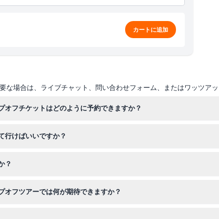
年末大晦日に早めに終了します
）にのみ有効です
カートに追加
ナタウン、エンバーカデロセンター、フェリービルディン
て、そこから連続する2日間有効です
クセンター、アラモスクエア、ヘイト・アシュベリー、ゴー
ートパーク（日曜および祝日のみ）、ノースビスタポイント
インアーツ、マリーナ／カウホロー、ロンバード・ストリー
および大晦日に早期終了する場合があります
要な場合は、ライブチャット、問い合わせフォーム、またはワッツアッ
、エンバーカデロ・センター、フェリー・ビルディング、ユ
ター、アラモスクエア、ヘイト・アシュベリー、ゴールデン
ーク（日曜および祝日のみ）、ノースビスタポイント／ゴー
プオフチケットはどのように予約できますか？
ーツ、マリーナ／カウホロー、ロンバード・ストリート、ピ
インで予約できます。希望のツアー日とチケットタイプを選択して席を
て行けばいいですか？
晴らしい景色を撮影するためのカメラを持ってきてください。また、オ
か？
歳の子供は有料の大人の同伴が必要です。13歳以上の子供は大人料金が適
プオフツアーでは何が期待できますか？
ワーフなどのランドマークのパノラマビューと、案内音声解説をお楽し