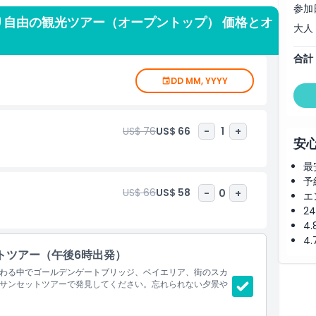
参加
の席からも素晴らしい眺めが楽しめます。コストパフォーマン
り自由の観光ツアー（オープントップ） 価格とオ
シスコを楽しくストレスフリーに体験する方法です。忘れられ
大人
しょう！
合計
DD MM, YYYY
US$ 76
US$ 66
-
1
+
安
最
予
US$ 66
US$ 58
-
0
+
エ
2
4
4
トツアー（午後6時出発）
わる中でゴールデンゲートブリッジ、ベイエリア、街のスカ
サンセットツアーで発見してください。忘れられない夕景や