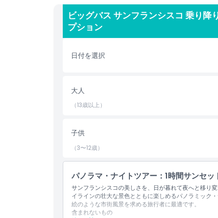
からペインテッド・レディーズを眺める場面まで、ど
ビッグバス サンフランシスコ 乗り降
スと利便性に優れたビッグバスツアーは、サンフラン
プション
ない観光の冒険のために、今すぐチケットを予約しま
日付を選択
ハイライト
含まれるもの
大人
（13歳以上）
子供／大人ポリシー
子供
注意事項
（3〜12歳）
場所
パノラマ・ナイトツアー：1時間サンセッ
サンフランシスコの美しさを、日が暮れて夜へと移り変
イラインの壮大な景色とともに楽しめるパノラミック・
キャンセルポリシー
絵のような市街風景を求める旅行者に最適です。
含まれないもの