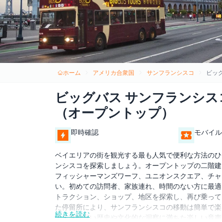
ホーム
アメリカ合衆国
サンフランシスコ
ビッ
ビッグバス サンフランシス
（オープントップ）
即時確認
モバイル
ベイエリアの街を観光する最も人気で便利な方法のひ
ンシスコを探索しましょう。オープントップの二階建
フィッシャーマンズワーフ、ユニオンスクエア、チャ
い。初めての訪問者、家族連れ、時間のない方に最適
トラクション、ショップ、地区を探索し、再び乗って
た停留所により、サンフランシスコの移動は簡単で楽
続きを読む
する興味深い歴史や文化的な洞察に満ちた楽しい音声