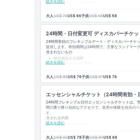
続きを読む
アトラクションの入場料
集合場所までの交通費
食事および飲料
大人:
US$ 76
US$ 66
子供:
US$ 66
US$ 58
その他の個人的費用
チップおよび謝礼
ホップオン・ホップオフバスのチケット
24時間・日付変更可 ディスカバーチケッ
含まれるもの
24時間有効のフレキシブルデート・ディスカバーチケ
パノラミック・サンセットツアーへの入場料
提供します。有効期間は24時間で、主要なランドマー
デジタル音声ガイド（スマートフォンへのダウンロ
含まれないもの
営業時間
観光施設の入場料
時間：18:00
続きを読む
集合場所までの交通費
サンセットツアーの詳細については、この
ルートマ
食事と飲み物
その他の個人的費用
大人:
US$ 88
US$ 76
子供:
US$ 87
US$ 76
チップ・心付け
ナイトツアー
含まれるもの
エッセンシャルチケット（24時間有効・
乗り降り自由バスチケット
24時間フレキシブル日付エッセンシャルチケットは、
デジタル音声ガイド（携帯電話でダウンロード）
間の乗り降り自由なアクセスで、名所や体験を自分のペ
英語ガイド
す。
24時間乗り降り自由バスパス
含まれる内容
引き換え方法
続きを読む
乗り降り自由バスチケット
バウチャーは指定された日（該当する場合は時間）
デジタル音声ガイド（携帯電話でダウンロード）
営業時間
英語ガイド
大人:
US$ 90
US$ 78
子供:
US$ 80
US$ 68
日中ツアー（レッドルート）