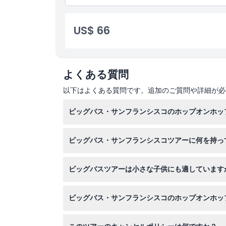
24時間乗り降り自由バスパス
月〜日：10:00〜18:00
中華街徒歩ツアー
運行間隔：15分
引換方法
日中ツアーは7月4日、感謝祭、クリスマスイブ、
US$ 66
バウチャーは指定された日付（該当する場合は時間
ツアーの停留所と見どころ：ノースビーチ／チャイ
チケットは予約時に選択した日をツアーの初日とし
グ、ユニオンスクエア南、ヒルトンホテル、シビッ
営業時間
ルデンゲートパーク（月〜土のみ）、ゴールデンゲ
／ゴールデンゲートブリッジ、パレス・オブ・ファ
日中ツアー（レッドルート）
ト、ピア35／クルーズターミナル、ピア39
月曜日〜日曜日: 10:00-18:00
よくある質問
運行間隔：15分
日中ツアーは7月4日、感謝祭、クリスマスイブ、
以下はよくある質問です。追加のご質問や詳細が必
ツアーの停留所と見どころ：ノースビーチ／中華街
ニオンスクエア南、ヒルトンホテル、シビックセン
ゲートパーク（月〜土のみ）、ゴールデンゲートパ
ビッグバス・サンフランシスコのホップオンホッ
ルデンゲートブリッジ、パレス・オブ・ファインア
ア35／クルーズターミナル、ピア39
こちらのウェブサイトで簡単にチケットをオンラ
ビッグバス・サンフランシスコツアーに何を持っ
快適な服装、サングラス、日焼け止め、そして素
ビッグバスツアーは小さな子供にも適しています
で、軽いジャケットもご検討ください。
はい、0歳から2歳の子供は無料で、0歳から12
ビッグバス・サンフランシスコのホップオンホッ
ゴールデンゲートブリッジやフィッシャーマンズ