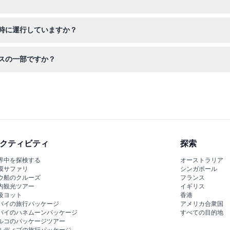
は払い戻し不可でキャンセルもできません。予約前に予定をよくご確認
時に運行していますか？
しており、バスは約15分間隔で到着します。途中下車せずに一周するに
スの一部ですか？
で約1時間15分の所要時間、毎日午後6時に出発し、夕暮れ時からの美
クティビティ
探索
界中を探検する
オーストラリア
漠サファリ
シンガポール
ウ船のクルーズ
フランス
内観光ツアー
イギリス
級ヨット
香港
バイの旅行パッケージ
アメリカ合衆国
バイのハネムーンパッケージ
すべての目的地
ルコのパッケージツアー
ルディブの旅行パッケージ