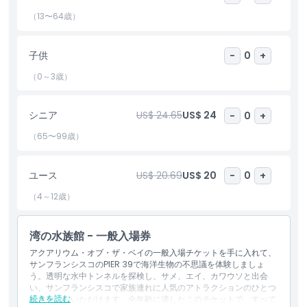
リウムは家族で楽しめる体験を提供します。
（13〜64歳）
ハイライト
子供
-
0
+
（0～3歳）
含まれるもの
シニア
US$ 24.65
US$ 24
-
0
+
子供／大人ポリシー
（65〜99歳）
営業時間
ユース
US$ 20.69
US$ 20
-
0
+
（4～12歳）
場所
湾の水族館 - 一般入場券
キャンセルポリシー
アクアリウム・オブ・ザ・ベイの一般入場チケットを手に入れて、
サンフランシスコのPIER 39で海洋生物の不思議を体験しましょ
う。透明な水中トンネルを探検し、サメ、エイ、カワウソと出会
い、サンフランシスコで家族連れに人気のアトラクションのひとつ
続きを読む
をお楽しみいただけます。全年齢に適したこのチケットで、すべて