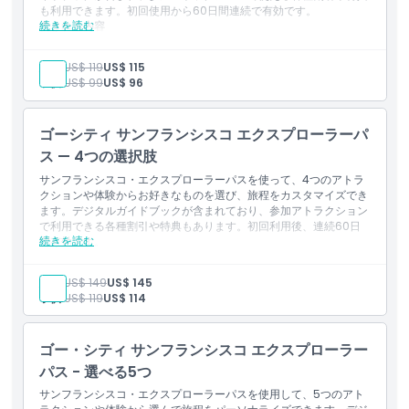
も利用できます。初回使用から60日間連続で有効です。
続きを読む
含まれる内容
含まれるアトラクションと体験の一例：
サンフランシスコのケーブルカー（MUNIパス付き）
大人:
US$ 119
US$ 115
アクアリウム・オブ・ザ・ベイ
子供:
US$ 99
US$ 96
エクスプロラトリウム
サンフランシスコ動物園
カリフォルニア科学アカデミー
ゴーシティ サンフランシスコ エクスプローラーパ
ザ・フライヤーSFと7D体験
ス — 4つの選択肢
USSパンパニート
サンフランシスコ湾クルーズ
サンフランシスコ・エクスプローラーパスを使って、4つのアトラ
エスケープ・フロム・ザ・ロック
クションや体験からお好きなものを選び、旅程をカスタマイズでき
1日乗り降り自由のバスツアー.
ます。デジタルガイドブックが含まれており、参加アトラクション
で利用できる各種割引や特典もあります。初回利用後、連続60日
続きを読む
間有効です。
含まれるもの
含まれているアトラクションや体験の一例：
大人:
US$ 149
US$ 145
サンフランシスコのケーブルカー（MUNIパス付き）
子供:
US$ 119
US$ 114
アクアリウム・オブ・ザ・ベイ
エクスプロラトリウム
サンフランシスコ動物園
ゴー・シティ サンフランシスコ エクスプローラー
カリフォルニア科学アカデミー
パス - 選べる5つ
フライヤーSFと7Dエクスペリエンス
USSパンパニート
サンフランシスコ・エクスプローラーパスを使用して、5つのアト
サンフランシスコ湾クルーズ