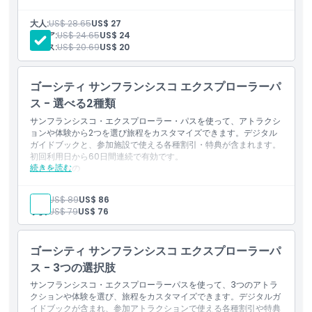
の展示と毎日のプレゼンテーションに完全にアクセス可能です。
知っておくべきこと
大人:
US$ 28.65
US$ 27
貴重品用のロッカーはご利用いただけません
シニア:
US$ 24.65
US$ 24
会場に駐車場はありませんのでご注意ください
ユース:
US$ 20.69
US$ 20
会場内への飲食物の持ち込みは禁止されています
瓶、爆竹、レーザーなど、他の参加者に迷惑や不快を与える恐
れのある危険物の持ち込みは禁止されています
ゴーシティ サンフランシスコ エクスプローラーパ
サービス動物（有効な証明書を持つもの）を除き、ペットの持
ち込みはできません
ス - 選べる2種類
酔った様子の参加者は入場やサービスをお断りする場合があり
サンフランシスコ・エクスプローラー・パスを使って、アトラクシ
ます。この場合、返金はいたしません
ョンや体験から2つを選び旅程をカスタマイズできます。デジタル
喫煙および飲酒は禁止されています。スタッフに見つかった場
ガイドブックと、参加施設で使える各種割引・特典が含まれます。
合は即座に退場を求められます
初回利用日から60日間連続で有効です。
このアクティビティは車椅子対応です
続きを読む
含まれるもの
含まれるアトラクションと体験の一部：
MUNIパス付きのサンフランシスコ・ケーブルカー
大人:
US$ 89
US$ 86
アクアリウム・オブ・ザ・ベイ
子供:
US$ 79
US$ 76
エクスプロラトリウム
サンフランシスコ動物園
カリフォルニア科学アカデミー
ゴーシティ サンフランシスコ エクスプローラーパ
ザ・フライヤーSFと7Dエクスペリエンス
ス - 3つの選択肢
USSパンパニート
サンフランシスコ湾クルーズ
サンフランシスコ・エクスプローラーパスを使って、3つのアトラ
ロックからの脱出
クションや体験を選び、旅程をカスタマイズできます。デジタルガ
1日ホップオン・ホップオフバスツアー。
イドブックが含まれ、参加アトラクションで使える各種割引や特典