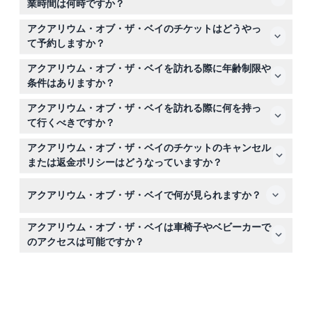
業時間は何時ですか？
アクアリウムは毎日午前10時から午後5時まで営業してお
アクアリウム・オブ・ザ・ベイのチケットはどうやっ
り、最終入場は午後4時30分です。クリスマスは休館で
て予約しますか？
す。（変更の可能性がありますので、予約時にご確認くだ
このウェブサイト上で簡単にチケットを予約できます。希
さい）
アクアリウム・オブ・ザ・ベイを訪れる際に年齢制限や
望の日付と時間を選択し、空席を確認して購入を完了して
条件はありますか？
ください。
4歳未満の子供は無料で、16歳未満のお子様は有料の大人
アクアリウム・オブ・ザ・ベイを訪れる際に何を持っ
同伴が必要です。家族向けのアトラクションで、すべての
て行くべきですか？
年齢層に適しています。
快適な靴と水中の驚異を撮影するためのカメラを持参して
アクアリウム・オブ・ザ・ベイのチケットのキャンセル
ください。もっと学びたい場合は、現地の自然観察員に質
または返金ポリシーはどうなっていますか？
問できるよう準備しておくと良いでしょう！
チケットは返金不可でキャンセルもできませんので、予約
アクアリウム・オブ・ザ・ベイで何が見られますか？
した日時に必ずご利用ください。
サメ、エイ、タコ、カワウソなど24,000匹以上の動物を
アクアリウム・オブ・ザ・ベイは車椅子やベビーカーで
含む3つの水棲エリアを探索できます。また、91メートル
のアクセスは可能ですか？
の水中トンネルでは地元の海洋生物を間近で観察できま
はい、アクアリウムは車椅子やベビーカーに対応してお
す。
り、移動に支障のあるお客様も快適に訪問いただけます。