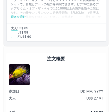
ケットで、自然とアートの魅力を満喫できます。ピア39にあるア
クアリウム・オブ・ザ・ベイでは20,000以上の海洋生物をご覧に
なれ、その後サンフランシスコ近代美術館（SFMOMA）で世界水
続きを読む
準の近現代美術をお楽しみください。家族連れ、アート愛好家、サ
ンフランシスコの観光スポットを巡る旅行者にとって理想的な文化
体験の組み合わせです。
大人:
US$ 65
子供:
US$ 58
シニア:
US$ 60
注文概要
参加日
DD MM, YYYY
大人
US$ 27 × 1