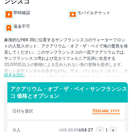
ンシスコ
即時確認
モバイルチケット
返金不可
象徴的なPIER 39に位置するサンフランシスコのウォーターフロン
トの人気スポット、アクアリウム・オブ・ザ・ベイで海の驚異を発
見してください。このサンフランシスコの一流アクアリウムでは、
サンフランシスコ湾および北カリフォルニア沿岸に生息する
20,000匹以上の動物による忘れられない海の冒険を提供します。
美しい水中トンネルを歩きながら、サメ、バットレイ（エイ）、そ
続きを読む
して群れをなす魚たちを間近に見ることができます。「タッチ・
ザ・ベイ」のようなインタラクティブ展示では、ヒトデやナマコに
アクアリウム・オブ・ザ・ベイ - サンフランシス
触れることができ、ライブ給餌では遊び好きなカワウソの姿を見る
コ 価格とオプション
ことができます。アクアリウム・オブ・ザ・ベイは海洋保護に力を
入れており、あらゆる年齢向けの魅力的な教育プログラムを提供し
ています。ディスカバー・ザ・ベイやアンダー・ザ・ベイなどの展
日付を選択
DD MM, YYYY
示エリアがあり、家族連れ、自然愛好家、観光客にとって必見のス
ポットです。フィッシャーマンズ・ワーフ、アルカトラズ島、エン
バーカデロの近くに位置しており、このサンフランシスコのアクア
大人
US$ 28.65
US$ 27
-
1
+