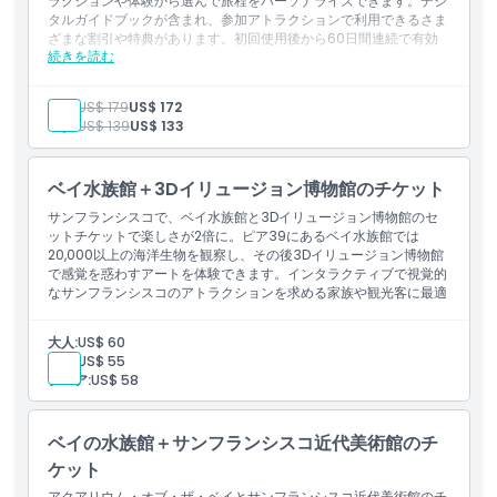
ラクションや体験から選んで旅程をパーソナライズできます。デジ
エスケープ・フロム・ザ・ロック
タルガイドブックが含まれ、参加アトラクションで利用できるさま
1日ホップオン・ホップオフバスツアー。
ざまな割引や特典があります。初回使用後から60日間連続で有効
続きを読む
です。
含まれるもの
含まれるアトラクションと体験の一部：
大人:
US$ 179
US$ 172
MUNIパス付きサンフランシスコのケーブルカー
子供:
US$ 139
US$ 133
アクアリウム・オブ・ザ・ベイ
エクスプロラトリウム
サンフランシスコ動物園
ベイ水族館＋3Dイリュージョン博物館のチケット
カリフォルニア科学アカデミー
サンフランシスコで、ベイ水族館と3Dイリュージョン博物館のセ
ザ・フライヤーSFと7D体験
ットチケットで楽しさが2倍に。ピア39にあるベイ水族館では
USSパンパニート
20,000以上の海洋生物を観察し、その後3Dイリュージョン博物館
サンフランシスコ湾クルーズ
で感覚を惑わすアートを体験できます。インタラクティブで視覚的
エスケープ・フロム・ザ・ロック
なサンフランシスコのアトラクションを求める家族や観光客に最適
1日乗り降り自由のホップオン・ホップオフバスツアー。
な組み合わせです。
大人:
US$ 60
子供:
US$ 55
シニア:
US$ 58
ベイの水族館＋サンフランシスコ近代美術館のチ
ケット
アクアリウム・オブ・ザ・ベイとサンフランシスコ近代美術館のチ