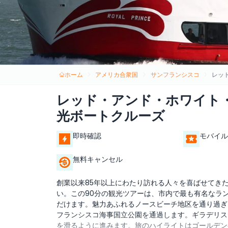
ホーム
アメリカ合衆国
サンフランシスコ
レッ
レッド・アンド・ホワイト
光ボートクルーズ
即時確認
モバイル
無料キャンセル
創業以来85年以上にわたり訪れる人々を喜ばせてき
い。この90分の観光ツアーは、市内で最も有名なラ
だけます。魅力あふれるノースビーチ地区を通り過ぎ
フランシスコ海事国立公園を通過します。ギラデリス
を滑るように進みます。旅のハイライトはゴールデン