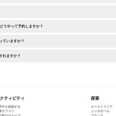
定員管理のためにチケットが必要です。到着時にスタッフに伝えれば無
持っていくのが賢明です。船内は暖房と大きな窓があり快適に過ごせま
はどうやって予約しますか？
、最新の出発時間や空席状況も確認できます。
っていますか？
がありますが、振替料金がかかる場合があります。それ以降のキャンセ
されますか？
のある音声解説が含まれており、サンフランシスコの名所や歴史につい
クティビティ
探索
界中を探検する
オーストラリア
漠サファリ
シンガポール
ウ船のクルーズ
フランス