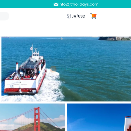
info@jtrholidays.com
JA
/
USD