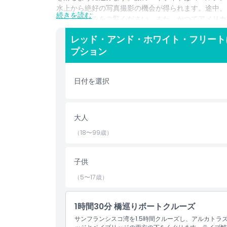
水上から絶好の写真撮影の機会が得られます。途中、
続きを読む
ートの街並みをご覧ください。また、かつてアメリカ
波乱に満ちた歴史を間近に見ることができます。初め
レッド・アンド・ホワイト・フリート
ルーズはサンフランシスコの象徴的な景色と爽やかな
プション
ハイライト
日付を選択
含まれるもの
大人
子供／大人ポリシー
（18〜99歳）
注意事項
子供
（5〜17歳）
場所
1時間30分 橋巡りボートクルーズ
キャンセルポリシー
サンフランシスコ湾を1.5時間クルーズし、アルカト