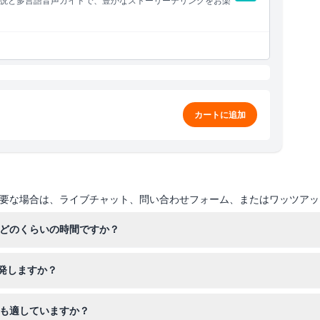
説と多言語音声ガイドで、豊かなストーリーテリングをお楽
カートに追加
要な場合は、ライブチャット、問い合わせフォーム、またはワッツアッ
はどのくらいの時間ですか？
湾の素晴らしい景色を楽しみながら、ゴールデンゲートブリッジとベイ
発しますか？
3½から出発します。乗船準備ができたら簡単に見つけられる中心地です
にも適していますか？