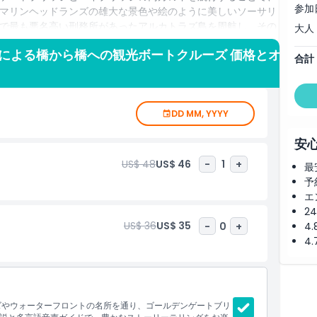
参加
マリンヘッドランズの雄大な景色や絵のように美しいソーサリ
で最も悪名高い刑務所があったアルカトラズ島を周航し、その
大人
て訪れる方でも、街を新たな視点で見る地元の方でも、このク
による橋から橋への観光ボートクルーズ 価格とオ
海風を組み合わせ、湾で忘れられない体験をお届けします。
合計
DD MM, YYYY
安
US$ 48
US$ 46
-
1
+
最
予
エ
2
US$ 36
US$ 35
-
0
+
4
4
ラズやウォーターフロントの名所を通り、ゴールデンゲートブリ