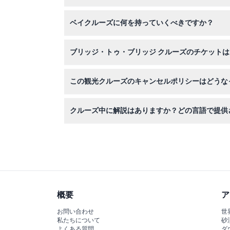
はい、5歳未満の子供は無料で参加できますが、
ベイクルーズに何を持っていくべきですか？
湾のそよ風は涼しいことがあるのでジャケットを
ブリッジ・トゥ・ブリッジ クルーズのチケット
このウェブサイト上で簡単にチケットを予約でき
この観光クルーズのキャンセルポリシーはどうな
キャンセルは旅行日の24時間前までに行う必要
クルーズ中に解説はありますか？どの言語で提供
はい、クルーズには16言語で利用可能な受賞歴
概要
ア
お問い合わせ
世
私たちについて
砂
よくある質問
ダ