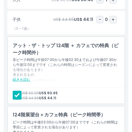
ト・ザ・トップ124階 ノンプライム + カフェトリート」や「アッ
ト・ザ・トップ124階 プライム時間 + カフェトリート」などがあ
ります。
子供
US$ 44.66
US$ 44.11
-
0
+
（3～7歳）
ハイライト
アット・ザ・トップ 124階 ＋ カフェでの特典（ピ
含まれるもの
ーク時間外）
非ピーク時間は午前07:00から午後02:30までおよび午後07:30か
ら午後12:00までです（これらの時間はシーズンによって変更され
子供／大人ポリシー
る場合があります）
含まれるもの
続きを読む
非ピーク時間帯の入場
営業時間
入場有効時間：07:00 – 14:30 および 19:30 – 24:00
時間は季節により変更される場合があります
大人:
US$ 60.99
US$ 60.45
子供:
US$ 44.66
US$ 44.11
注意事項
124階展望台＋カフェ特典（ピーク時間帯）
キャンセルポリシー
ピーク時間は午後03:00から午後07:00までです（これらの時間は
季節によって変更される場合があります）