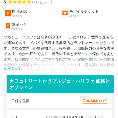
5
(1 レビュー)
即時確認
モバイルチケット
該当なし
該当なし
返金不可
該当なし
ブルジュ・ハリファは高さ829.8メートルにそびえ、世界で最も高
い建物であり、ドバイを代表する象徴的なランドマークのひとつで
す。単なる世界一の建築物という枠を超え、国際協力の見事な実例
であり、進歩の灯台であり、現代の工学とデザインの傑作でもあり
ます。短期間でドバイは世界的な観光地へと変貌を遂げ、その象徴
が記録的な偉業を示すブルジュ・ハリファです：最も高い自立構造
続きを読む
物、最も多い階数、最高の入居階、世界で最も高い屋外展望デッ
キ、そして最長の移動距離を誇るエレベーター。アット・ザ・トッ
カフェトリート付きブルジュ・ハリファ 価格と
プのチケットは124階と125階で利用でき、世界最速のダブルデッキ
オプション
エレベーターは秒速10mで上昇します。広々としたデッキを探索
し、360度のパノラマを堪能し、HDカメラとマルチタッチスクリ
ーンを備えた高度な望遠鏡で昼夜を問わないギガパノラマの街並み
日付を選択
DD MM, YYYY
を観察できます。125階では「ドバイ：ファルコンの目ビュー」、
バーチャルリアリティ体験、グリーンスクリーン撮影も提供され、
忘れられない思い出を作れます。チケットオプションには「アッ
大人
US$ 60.99
US$ 60.45
-
1
+