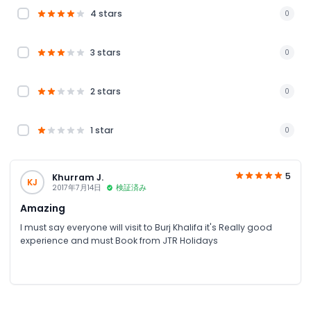
4 stars
0
3 stars
0
2 stars
0
1 star
0
5
Khurram J.
KJ
2017年7月14日
検証済み
Amazing
I must say everyone will visit to Burj Khalifa it's Really good
experience and must Book from JTR Holidays