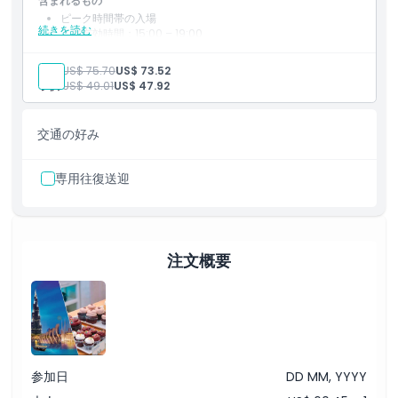
含まれるもの
ピーク時間帯の入場
続きを読む
入場有効時間：15:00 – 19:00
時間は季節により変更される場合があります
大人:
US$ 75.70
US$ 73.52
子供:
US$ 49.01
US$ 47.92
交通の好み
専用往復送迎
注文概要
参加日
DD MM, YYYY