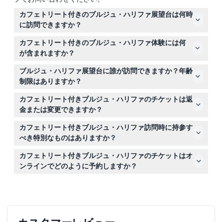
カフェトリート付きのブルジュ・ハリファ展望台は何時
に訪問できますか？
展望台は毎日午前10時から午後10時まで開いており、最終
カフェトリート付きのブルジュ・ハリファ体験には何
入場は午後9時です（変更される場合がありますので、予
が含まれますか？
約時にご確認ください）。
124階および125階の展望台へのアクセスが含まれており、
ブルジュ・ハリファ展望台に誰が訪問できますか？年齢
ドバイのパノラマビューをお楽しみいただけます。訪問後
制限はありますか？
は1階のザ・カフェでお好きなデザートまたは飲み物をお
8歳以上の大人は大人料金が適用され、3歳から7歳の子供
楽しみください。
カフェトリート付きブルジュ・ハリファのチケットは返
は子供料金が適用されます。3歳未満の訪問者は通常料金
金または変更できますか？
がかかりません。
いいえ、チケットは返金不可で、キャンセルや交換もでき
カフェトリート付きブルジュ・ハリファ訪問時に持参す
ません。予約日時にチケットをご利用ください。
べき特別なものはありますか？
入場時に提示するため、予約確認書を携帯または印刷して
カフェトリート付きブルジュ・ハリファのチケットはオ
持参してください。歩行やエレベーターに適した快適な服
ンラインでどのように予約しますか？
装をおすすめします。厳格な服装規定はありませんが、控
このウェブサイト上で希望の日付と時間を選択し、空き状
えめな服装が推奨されます。
況を確認して簡単にチケットを予約できます。