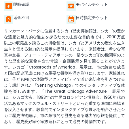
即時確認
モバイルチケット
返金不可
日時指定チケット
リンカーン・パークに位置するシカゴ歴史博物館は、シカゴの豊か
な遺産と魅力的な過去を探るための主要な目的地です。2000万点
以上の収蔵品を誇るこの博物館は、シカゴとアメリカの歴史を生き
生きと伝える魅力的な展示を提供しています。来館者は、希少な写
真や文書、フォート・ディアボーンの一部やシカゴ初の機関車のよ
うな歴史的な宝物を含む常設・企画展示を見て回ることができま
す。シカゴ「Crossroads of America」展示は、市の急速な成長
と国の歴史形成における重要な役割を浮き彫りにします。家族連れ
は、子ども向けの体験型アクティビティで若い来訪者を引きつける
よう設計された「Sensing Chicago」でのインタラクティブな体
験を楽しめます。「The Great Chicago Adventure」展示で
は、シカゴ大火、1893年の世界コロンビアン博覧会、1950年代の
活気あるマックスウェル・ストリートといった重要な瞬間に来場者
を没入させます。教育的でインタラクティブな展示を融合させたシ
カゴ歴史博物館は、市の象徴的な歴史を巡る魅力的な旅を提供して
おり、歴史愛好家や家族連れにとって必見の博物館です。