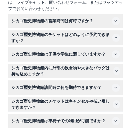
は、ライブチャット、問い合わせフォーム、またはワッツアッ
プでお問い合わせください。
シカゴ歴史博物館の営業時間は何時ですか？
博物館は火曜日から土曜日の午前9時30分から午後4時30
シカゴ歴史博物館のチケットはどのように予約できま
分まで、日曜日は午後12時から午後5時まで開館していま
すか？
す。月曜日は特定の祝日を除き休館しています（変更の可
当サイトで簡単にオンライン予約が可能です。予約手続き
能性がありますので、ご予約時にご確認ください）。
シカゴ歴史博物館は子供や学生に適していますか？
中に希望の日付と時間を選択し、ご購入を完了してくださ
い。
はい、0歳から12歳の子供は無料で入館でき、13歳から22
シカゴ歴史博物館内に外部の飲食物や大きなバッグは
歳の学生は有効なIDを提示すれば学生チケットが利用でき
持ち込めますか？
ます。博物館はあらゆる年齢の訪問者に楽しめる展示を提
いいえ、安全で快適な訪問のために、大きなバッグやバッ
供しています。
シカゴ歴史博物館訪問時に何を期待できますか？
クパック、外部からの飲食物は博物館のギャラリー内に持
ち込むことはできません。
シカゴの歴史を紹介するインタラクティブな展示を体験
シカゴ歴史博物館のチケットはキャンセルや払い戻し
し、希少な遺物を鑑賞し、無料のコートチェックサービス
できますか？
を利用できます。なお、ガイドツアーや交通手段は含まれ
チケットは払い戻し不可でキャンセルもできませんので、
ていません。
シカゴ歴史博物館は車椅子での利用が可能ですか？
予約前に予定を確定してください。