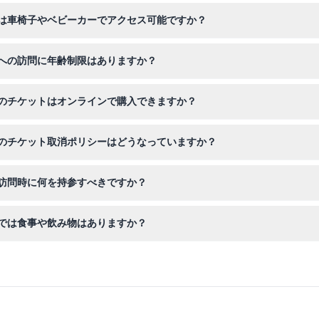
していますが、クリスマスとグッドフライデーは休園となります（変更さ
は車椅子やベビーカーでアクセス可能ですか？
ビーカー、プラム対応ですが、上の庭園は階段や岩の多い道がありアク
への訪問に年齢制限はありますか？
ます。妊婦さんや幼い子供（乳幼児）には推奨されません。
のチケットはオンラインで購入できますか？
ライン予約でき、ご希望の日に訪問を確保できます。
のチケット取消ポリシーはどうなっていますか？
で、予約時には正しい日時を必ず選択してください。
訪問時に何を持参すべきですか？
履き、美しい景色やユニークな彫刻の写真撮影のためにカメラを持参す
では食事や飲み物はありますか？
餃子や中国茶などの食事や飲み物は敷地内のザ・ガーデンで別途提供さ