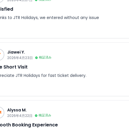
isfied
nks to JTR Holidays, we entered without any issue
Jiawei Y.
Y
2026年4月23日
検証済み
e Short Visit
eciate JTR Holidays for fast ticket delivery.
Alyssa M.
M
2026年4月22日
検証済み
oth Booking Experience