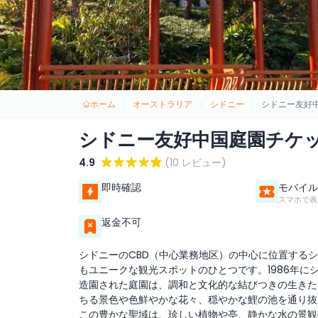
ホーム
オーストラリア
シドニー
シドニー友好
シドニー友好中国庭園チケ
4.9
(10 レビュー)
即時確認
モバイル
スマホで表
返金不可
シドニーのCBD（中心業務地区）の中心に位置する
もユニークな観光スポットのひとつです。1986年
造園された庭園は、調和と文化的な結びつきの生きた
ちる景色や色鮮やかな花々、穏やかな鯉の池を通り抜
この豊かな聖域は、珍しい植物や亭、静かな水の景観