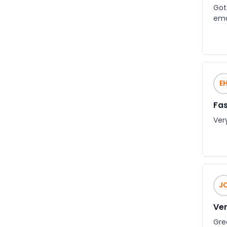
Got 
ema
E
Fas
Ver
J
Ver
Gre