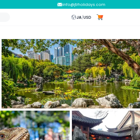
info@jtrholidays.com
JA
/
USD