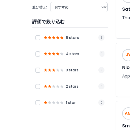
並び替え:
Sat
Tha
評価で絞り込む
5 stars
9
4 stars
1
J
Nic
3 stars
0
Appr
2 stars
0
1 star
0
A
Smo