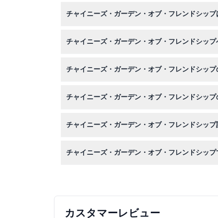
この庭園は毎日午前10時から午後5時まで開園
チャイニーズ・ガーデン・オブ・フレンドシップ
い）。
はい、下の庭園の小道やパビリオンは車椅子やベ
チャイニーズ・ガーデン・オブ・フレンドシップ
この庭園は6歳以上の大人および子供に適してい
チャイニーズ・ガーデン・オブ・フレンドシップ
はい、このウェブサイトで簡単にチケットをオン
チャイニーズ・ガーデン・オブ・フレンドシップ
チケットは返金不可でキャンセルもできませんの
チャイニーズ・ガーデン・オブ・フレンドシップ
曲がりくねった小道や庭園を歩くので快適な靴を
チャイニーズ・ガーデン・オブ・フレンドシップ
入場料には庭園の入園が含まれますが、おいしい
カスタマーレビュー