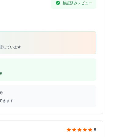
検証済みレビュー
推奨しています
5
み
できます
5