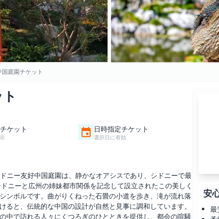
中国庭園チケット
ット
チケット
日時指定チケット
示
選択日に有効
シドニー友好中国庭園は、静かなオアシスであり、シドニーで最
にシドニーと広州の姉妹都市関係を記念して設立されたこの美しく
安
シンボルです。曲がりくねった石畳の小道を歩き、滝が流れ落
けると、伝統的な中国の設計が自然と見事に調和しています。
最
の中で訪れる人々にくつろぎのひとときを提供し、都会の喧騒