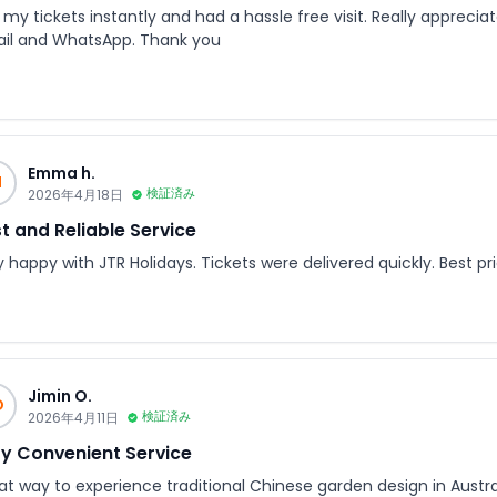
my tickets instantly and had a hassle free visit. Really apprecia
il and WhatsApp. Thank you
Emma h.
H
2026年4月18日
検証済み
t and Reliable Service
y happy with JTR Holidays. Tickets were delivered quickly. Best p
Jimin O.
O
2026年4月11日
検証済み
y Convenient Service
at way to experience traditional Chinese garden design in Austral