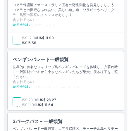
コアラ保護区でオーストラリア固有の野生動物を発見しましょう。
場所
コアラとの間近なふれあい、美しい遊歩道、ワラビーやハリモグ
ラ、鳥類の観察のチャンスがあります。
含まれるもの
続きを読む
行き方
コアラ保護区への入場
コアラ観察用のボードウォークと自然生息地へのアクセス
ワラビー、ハリモグラ、鳥類などオーストラリア固有の野生動
大人:
US$ 12.34
US$ 11.99
物を観察する機会
キャンセルポリシー
子供:
US$ 5.58
ブッシュランドの環境を通る風光明媚な散策路の探検
フィリップ島での家族向け野生動物体験
ペンギンパレード一般観覧
世界的に有名なフィリップ島ペンギンパレードを体験し、夕暮れ時
に一般観覧デッキから小さなペンギンたちが巣穴に戻る様子をご覧
ください。
含まれるもの
続きを読む
フィリップ島ペンギンパレードの入場
一般観覧プラットフォームの利用
夕暮れ時に陸に上がるコウテイペンギンの観察
大人:
US$ 23.98
US$ 23.27
オーストラリアの象徴的な野生動物体験を楽しむ
子供:
US$ 11.99
US$ 11.64
フィリップ島の家族向け自然・野生動物アトラクション
3パークパス - 一般観覧
ペンギンパレード一般観覧、コアラ保護区、チャーチル島ヘリテー