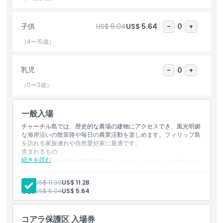
いながらリラックスしたい方には必見の目的地です。
子供
US$ 6.04
US$ 5.64
-
0
+
ハイライト
（4〜15歳）
含まれるもの
乳児
-
0
+
（0〜3歳）
子供／大人ポリシー
一般入場
除外事項
チャーチル島では、歴史的な農場の建物にアクセスでき、風光明媚
な海岸沿いの散策路や毎日の農業活動を楽しめます。フィリップ島
を訪れる家族連れや自然愛好家に最適です。
含まれるもの
対象外
続きを読む
1800年代の歴史的農場建物とヘリテージガーデンへのアクセ
ス
海岸線と野生動物の景色が楽しめる景観散策路の入場
営業時間
大人:
US$ 11.99
US$ 11.28
毎日の農作業体験と動物とのふれあいへの参加
子供:
US$ 6.04
US$ 5.64
注意事項
コアラ保護区 入場券