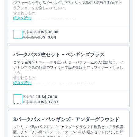
ジファームを含む3パークパスでフィリップ島の人気野生動物アト
ラクションをお楽しみください。
含まれるもの
続きを読む
ペンギンパレードの一般観覧入場
コアラ保護区への入場
チャーチル島ヘリテージファームの入場
大人:
US$ 41.60
US$ 38.08
夕暮れ時に小さなペンギンが岸に戻る様子を観察
子供:
US$ 21.15
US$ 19.04
コアラのボードウォークとオーストラリア固有の野生動物の生
息地を散策
伝統的な農業体験と美しい島の景観を発見
パークパス3枚セット - ペンギンズプラス
ペンギンパレード訪問から6ヶ月以内にコアラ保護区とチャー
チル島に柔軟にアクセス可能
コアラ保護区とチャーチル島ヘリテージファームの入場に加え、ペ
家族向けフィリップ島の野生動物体験
ンギンプラスの観賞でフィリップ島の体験をアップグレードしまし
ょう。
含まれるもの
続きを読む
ペンギンパレード ペンギンプラス観覧の入場
コアラ保護区への入場
チャーチル島遺産農場の入場
大人:
US$ 83.21
US$ 76.16
より近い座席での充実したペンギン観覧体験
子供:
US$ 41.60
US$ 37.37
サンセット時のリトルペンギン帰巣観察の機会
コアラ生息地、散策路、オーストラリア野生動物との出会いへ
のアクセス
3パークパス - ペンギンズ・アンダーグラウンド
遺産農場体験と風光明媚な田園風景の探索
複数アトラクション利用可能なフィリップ島野生動物パス
フィリップ島のペンギンズ・アンダーグラウンド鑑賞とコアラ保護
区、チャーチル島ヘリテージファームへの入場がセットになった野