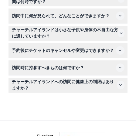
間は何時ですか？
てください。
この島は毎日午前10時から午後4時30分まで営業してお
訪問中に何が見られて、どんなことができますか？
り、最終入場は午後3時30分です（変更される場合があり
ますので、予約時にご確認ください）。
修復された19世紀の農場建物、ヘリテージガーデン、美し
チャーチルアイランドは小さな子供や身体の不自由な方
い景観の散策路で野生動物を見ながら探索できます。さら
に適していますか？
に、毎日の農業デモンストレーションとして、羊の毛刈
この農場は4歳以上の子供を歓迎していますが、幼児や妊
り、牛の搾乳、ムチ打ち、作業犬の展示をお楽しみいただ
予約後にチケットのキャンセルや変更はできますか？
婦の参加は推奨されていません。敷地はベビーカーや車い
けます。
すの利用が可能で、移動が必要な方にも配慮されていま
チケットは払い戻し不可で、キャンセルや変更はできませ
す。
訪問時に持参すべきものは何ですか？
ん。計画が確定してから予約してください。
歩きやすい靴を履き、帽子や日焼け止めなどの日差し対策
チャーチルアイランドへの訪問に健康上の制限はあり
をし、水を持参すると良いでしょう。休憩や軽食が必要な
ますか？
場合は、農場内のカフェをご利用いただけます。
最近手術をした方、心臓疾患のある方、妊婦の方は、安全
と快適さを考慮して訪問を控えるようにご案内していま
す。