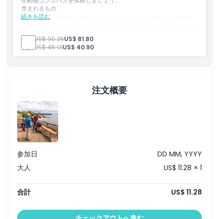
生動物コンボパスを体験しましょう。
含まれるもの
続きを読む
フィリップ島ペンギンパレード ペンギンズ・アンダーグラウ
ンド・ビューニング入場
コアラ保護区入場
大人:
US$ 90.26
US$ 81.80
チャーチル島ヘリテージファーム入場
子供:
US$ 45.13
US$ 40.90
ユニークな地下レベルのペンギン観察体験
夕暮れ時に陸へ戻るリトルペンギンの観察
コアラの生息地とネイティブワイルドライフの遊歩道を探索
チャーチル島の歴史的な農場と美しい敷地を訪問
家族向けのフィリップ島の自然と野生動物体験
注文概要
参加日
DD MM, YYYY
大人
US$ 11.28 × 1
合計
US$ 11.28
チェックアウトへ進む